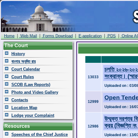
|
|
|
|
|
Home
Web Mail
Forms Download
E-application
PDS
Online A
The Court
History
বাংলায় অনূদিত রায়
চলতি ২০২৬-২০২৭ 
Court Calendar
সংক্রান্ত। (স্ম
Court Rules
13033
SCOB (Law Reports)
Uploaded on : 03/0
Photo and Video Gallery
Open Tender
Contacts
12999
Uploaded on : 16/0
Location Map
Lodge your Complaint
উম্মুক্ত দরপত্র বি
ক্রয় (বিজ্ঞপ্তি 
Resources
12986
Speeches of the Chief Justice
Uploaded on : 13/0