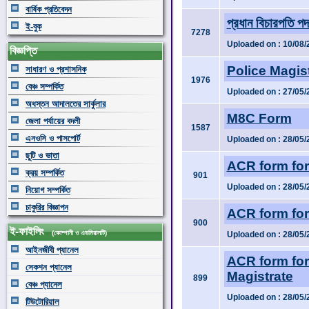
বার্ষিক প্রতিবেদন
প্রধান বিচারপতি প
ই-বুক
7278
Uploaded on : 10/08/
বিজ্ঞপ্তি
Police Magi
সাধারণ ও প্রশাসনিক
1976
বেঞ্চ সম্পর্কিত
Uploaded on : 27/05/
অধস্তন আদালতের সার্কুলার
M8C Form
জেলা পর্যায়ের বদলী
1587
এনওসি ও পাসপোর্ট
Uploaded on : 28/05/
ছুটি ও ভাতা
ACR form for
ক্রয় সম্পর্কিত
901
Uploaded on : 28/05/
নিয়োগ সম্পর্কিত
চাকুরির বিজ্ঞাপন
ACR form for
900
ই-ফাইলিং
(কোম্পানী ও এডমিরালটি)
Uploaded on : 28/05/
আইনজীবী প্যানেল
ACR form for 
সেকশন প্যানেল
Magistrate
899
বেঞ্চ প্যানেল
Uploaded on : 28/05/
টিউটোরিয়াল