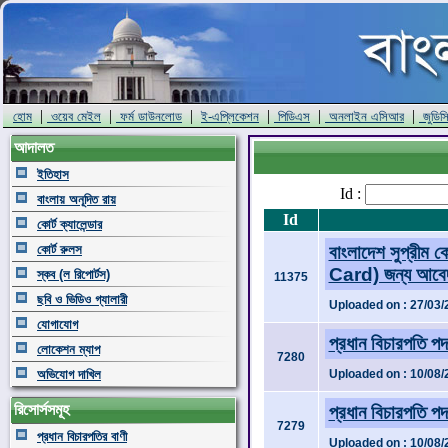
|
|
|
|
|
|
হোম
ওয়েব মেইল
ফর্ম ডাউনলোড
ই-এপ্লিকেশন
পিডিএস
অনলাইন এসিআর
জুডিস
আদালত
ইতিহাস
Id :
বাংলায় অনূদিত রায়
Id
কোর্ট ক্যালেন্ডার
কোর্ট রুলস
বাংলাদেশ সুপ্রীম কো
Card) জন্য আবেদ
স্কব (ল রিপোর্টস)
11375
ছবি ও ভিডিও গ্যালারী
Uploaded on : 27/03/
যোগাযোগ
প্রধান বিচারপতি প
লোকেশন ম্যাপ
7280
অভিযোগ দাখিল
Uploaded on : 10/08/
রিসোর্সসমূহ
প্রধান বিচারপতি প
7279
প্রধান বিচারপতির বাণী
Uploaded on : 10/08/