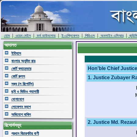
|
|
|
|
|
|
হোম
ওয়েব মেইল
ফর্ম ডাউনলোড
ই-এপ্লিকেশন
পিডিএস
অনলাইন এসিআর
জুডিস
আদালত
ইতিহাস
বাংলায় অনূদিত রায়
Hon'ble Chief Justic
কোর্ট ক্যালেন্ডার
কোর্ট রুলস
1. Justice Zubayer
স্কব (ল রিপোর্টস)
ছবি ও ভিডিও গ্যালারী
যোগাযোগ
লোকেশন ম্যাপ
অভিযোগ দাখিল
2. Justice Md. Rezau
রিসোর্সসমূহ
প্রধান বিচারপতির বাণী