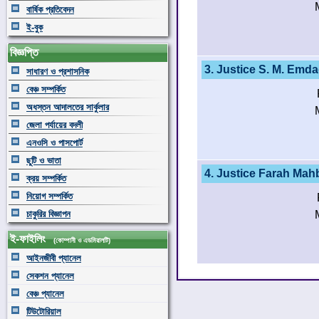
বার্ষিক প্রতিবেদন
ই-বুক
বিজ্ঞপ্তি
3. Justice S. M. Emd
সাধারণ ও প্রশাসনিক
বেঞ্চ সম্পর্কিত
অধস্তন আদালতের সার্কুলার
জেলা পর্যায়ের বদলী
এনওসি ও পাসপোর্ট
ছুটি ও ভাতা
4. Justice Farah Ma
ক্রয় সম্পর্কিত
নিয়োগ সম্পর্কিত
চাকুরির বিজ্ঞাপন
ই-ফাইলিং
(কোম্পানী ও এডমিরালটি)
আইনজীবী প্যানেল
সেকশন প্যানেল
বেঞ্চ প্যানেল
টিউটোরিয়াল