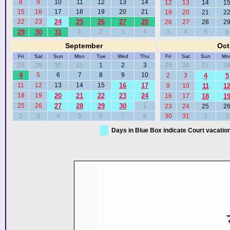
8
9
10
11
12
13
14
12
13
14
1
15
16
17
18
19
20
21
19
20
21
2
22
23
24
25
26
27
28
26
27
28
2
29
30
31
1
2
3
4
3
4
5
6
September
Oct
Fri
Sat
Sun
Mon
Tue
Wed
Thu
Fri
Sat
Sun
Mo
28
29
30
31
1
2
3
25
26
27
2
4
5
6
7
8
9
10
2
3
4
5
11
12
13
14
15
16
17
9
10
11
1
18
19
20
21
22
23
24
16
17
18
1
25
26
27
28
29
30
1
23
24
25
2
2
3
4
5
6
7
8
30
31
1
2
Days in Blue Box indicate Court vacatio