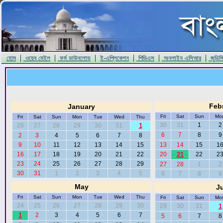
|
|
|
|
|
|
হোম
ওয়েব মেইল
ফর্ম ডাউনলোড
ই-এপ্লিকেশন
পিডিএস
অনলাইন এসিআর
জুডিস
Feb
January
Fri
Sat
Sun
Mo
Fri
Sat
Sun
Mon
Tue
Wed
Thu
30
31
1
2
26
27
28
29
30
31
1
6
7
8
9
2
3
4
5
6
7
8
9
10
11
12
13
14
15
13
14
15
1
16
17
18
19
20
21
22
20
21
22
2
23
24
25
26
27
28
29
27
28
1
2
30
31
1
2
3
4
5
6
7
8
9
May
J
Fri
Sat
Sun
Mon
Tue
Wed
Thu
Fri
Sat
Sun
Mo
24
25
26
27
28
29
30
29
30
31
1
1
2
3
4
5
6
7
5
6
7
8