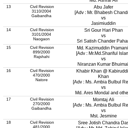
Md. Ashraf Ali
13
Civil Revision
Abu Jafer
3110/2004
[Adv : Mr. Bhabesh Chand
Gaibandha
vs
Jasimiuddin
14
Civil Revision
Sri Gour Hari Phan
3101/2004
vs
Naogaon
Sri Satish Chander Paha
15
Civil Revision
Md. Kazimuddin Pramani
899/2000
[Adv : Mr.Md.Shariful Isla
Rajshahi
vs
Niranzan Kumar Bhuimal
16
Civil Revision
Khabir Khan @ Kabirudd
470/2000
Khan
Natore
[Adv : Ms. Ambia Bulbul Re
vs
Md. Ares Mondal and othe
17
Civil Revision
Momtaj Ali
270/2000
[Adv : Ms. Ambia Bulbul Re
Gaibandha
vs
Mst. Jesmine
18
Civil Revision
Sree Jotish Chandra Da
481/2000