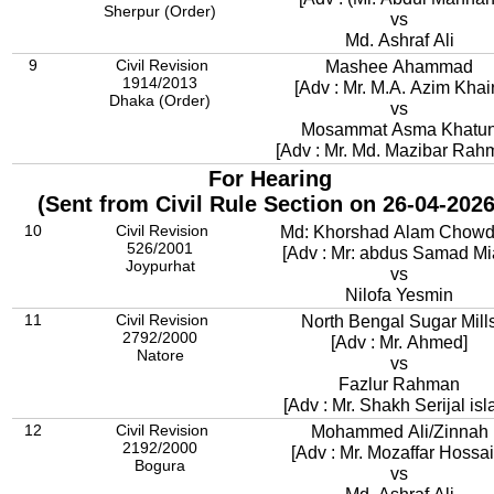
Sherpur (Order)
vs
Md. Ashraf Ali
9
Civil Revision
Mashee Ahammad
1914/2013
[Adv : Mr. M.A. Azim Khai
Dhaka (Order)
vs
Mosammat Asma Khatu
[Adv : Mr. Md. Mazibar Rah
For Hearing
(Sent from Civil Rule Section on 26-04-2026
10
Civil Revision
Md: Khorshad Alam Chowd
526/2001
[Adv : Mr: abdus Samad Mi
Joypurhat
vs
Nilofa Yesmin
11
Civil Revision
North Bengal Sugar Mill
2792/2000
[Adv : Mr. Ahmed]
Natore
vs
Fazlur Rahman
[Adv : Mr. Shakh Serijal isl
12
Civil Revision
Mohammed Ali/Zinnah
2192/2000
[Adv : Mr. Mozaffar Hossai
Bogura
vs