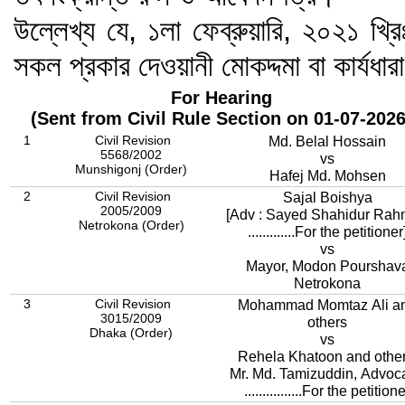
উল্লেখ্য যে, ১লা ফেব্রুয়ারি, ২০২১ খ্রিঃ
সকল প্রকার দেওয়ানী মোকদ্দমা বা কার্যধার
For Hearing
(Sent from Civil Rule Section on 01-07-2026
1
Civil Revision
Md. Belal Hossain
5568/2002
vs
Munshigonj (Order)
Hafej Md. Mohsen
2
Civil Revision
Sajal Boishya
2005/2009
[Adv : Sayed Shahidur Ra
Netrokona (Order)
.............For the petitioner
vs
Mayor, Modon Pourshav
Netrokona
3
Civil Revision
Mohammad Momtaz Ali a
3015/2009
others
Dhaka (Order)
vs
Rehela Khatoon and othe
Mr. Md. Tamizuddin, Advoc
................For the petition