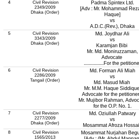
4
Civil Revision
Padma Spintex Ltd.
2349/2009
[Adv : Mr. Mohammad Rez
Dhaka (Order)
Haque]
vs
A.D.C.(Rev.), Dhaka
5
Civil Revision
Md. Joydhar Ali
3343/2009
vs
Dhaka (Order)
Karamjan Bibi
Mr. Md. Moniruzzaman,
Advocate
................For the petition
6
Civil Revision
Md. Forman Ali Miah
2286/2009
vs
Tangail (Order)
Md. Masud Miah
Mr. M.M. Haque Siddique
Advocate for the petitione
Mr. Mujibor Rahman, Advoc
for the O.P. No. 1.
7
Civil Revision
Md. Oziullah Patwary
2277/2009
vs
Dhaka (Order)
Mosammat Afroza Hossa
8
Civil Revision
Mosammat Nurjahan Beg
1565/2013
[Adv : (Mr. Abdul Mannan