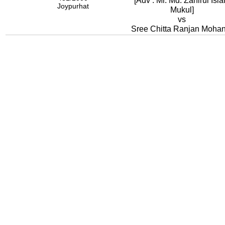
[Adv : Mr. Md. Zahirul Isl
Joypurhat
Mukul]
vs
Sree Chitta Ranjan Mohan