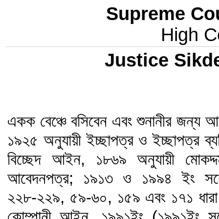
Supreme Cou
High Co
Justice Sik
একক বেঞ্চে বসিবেন এবং শুনানীর জন্য আ
১৯২৫ অনুযায়ী ইচ্ছাপত্র ও ইচ্ছাপত্র ব্যত
বিচ্ছেদ আইন, ১৮৬৯ অনুযায়ী মোকদ্
আবেদনপত্র; ১৯১৩ ও ১৯৯৪ ইং সনে
২২৮-২২৯, ৫৯-৬০, ১৫৯ এবং ১৭১ ধারা ব
কোম্পানী আইন, ১৯৯১ইং (১৯৯১ইং স