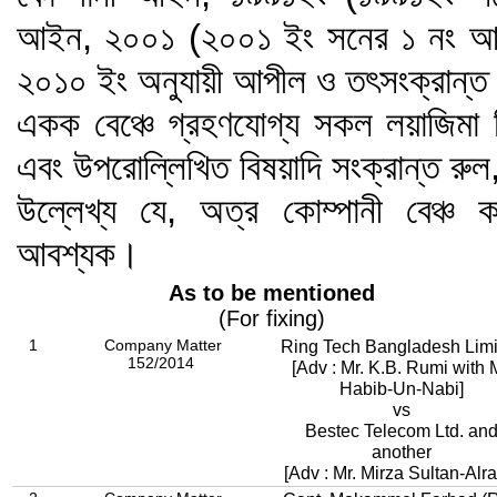
আইন, ২০০১ (২০০১ ইং সনের ১ নং আই
২০১০ ইং অনুযায়ী আপীল ও তৎসংক্রান্ত 
একক বেঞ্চে গ্রহণযোগ্য সকল লয়াজিমা ব
এবং উপরোল্লিখিত বিষয়াদি সংক্রান্ত রু
উল্লেখ্য যে, অত্র কোম্পানী বেঞ্
আবশ্যক।
As to be mentioned
(For fixing)
1
Company Matter
Ring Tech Bangladesh Limi
152/2014
[Adv : Mr. K.B. Rumi with M
Habib-Un-Nabi]
vs
Bestec Telecom Ltd. an
another
[Adv : Mr. Mirza Sultan-Alra