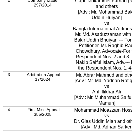
2
Company Matter
Capt. Mokammel Farhad (R
297/2014
and others
[Adv : Mr. Mohammad Bak
Uddin Huiyan]
vs
Bangla International Airlines
Mr. Md. Asaduzzaman with 
Bakir Uddin Bhuiyan --- For
Petitioner, Mr. Raghib Ra
Chowdhury, Advocate-For 
Respondent Nos. 2 and 3, 
Nakib Saiful Islam, Adv.--- 
the Respondent Nos. 1, 4
3
Arbitration Appeal
Mr. Abrar Mahmud and oth
17/2024
[Adv : Mr. Md. Yadnan Rafi
vs
Arif Iftikhar Ali
[Adv : Mr. Muhammad Saifu
Mamun]
4
First Misc Appeal
Mohammad Moazzam Hoss
385/2025
vs
Dr. Gias Uddin Miah and ot
[Adv : Md. Adnan Sarker