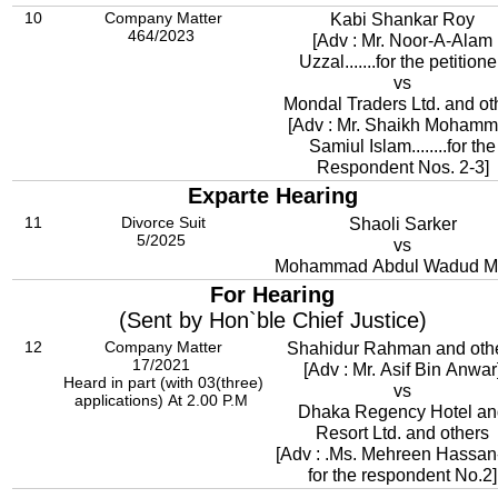
10
Company Matter
Kabi Shankar Roy
464/2023
[Adv : Mr. Noor-A-Alam
Uzzal.......for the petitione
vs
Mondal Traders Ltd. and ot
[Adv : Mr. Shaikh Moham
Samiul Islam........for the
Respondent Nos. 2-3]
Exparte Hearing
11
Divorce Suit
Shaoli Sarker
5/2025
vs
Mohammad Abdul Wadud M
For Hearing
(Sent by Hon`ble Chief Justice)
12
Company Matter
Shahidur Rahman and oth
17/2021
[Adv : Mr. Asif Bin Anwar
Heard in part (with 03(three)
vs
applications) At 2.00 P.M
Dhaka Regency Hotel an
Resort Ltd. and others
[Adv : .Ms. Mehreen Hassan--
for the respondent No.2]