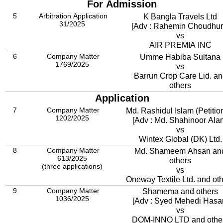
For Admission
5
Arbitration Application
K Bangla Travels Ltd
31/2025
[Adv : Rahemin Choudhur
vs
AIR PREMIA INC
6
Company Matter
Umme Habiba Sultana
1769/2025
vs
Barrun Crop Care Lid. a
others
Application
7
Company Matter
Md. Rashidul Islam (Petitio
1202/2025
[Adv : Md. Shahinoor Ala
vs
Wintex Global (DK) Ltd.
8
Company Matter
Md. Shameem Ahsan an
613/2025
others
(three applications)
vs
Oneway Textile Ltd. and ot
9
Company Matter
Shamema and others
1036/2025
[Adv : Syed Mehedi Hasa
vs
DOM-INNO LTD and othe