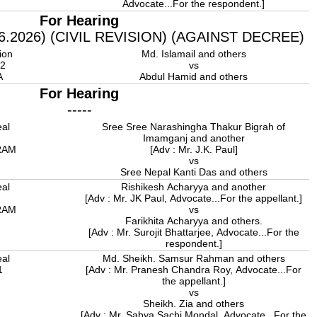
Advocate...For the respondent.]
For Hearing
.2026) (CIVIL REVISION) (AGAINST DECREE)
ion
Md. Islamail and others
92
vs
A
Abdul Hamid and others
For Hearing
-----
eal
Sree Sree Narashingha Thakur Bigrah of
8
Imamganj and another
RAM
[Adv : Mr. J.K. Paul]
vs
Sree Nepal Kanti Das and others
eal
Rishikesh Acharyya and another
8
[Adv : Mr. JK Paul, Advocate...For the appellant.]
RAM
vs
Farikhita Acharyya and others.
[Adv : Mr. Surojit Bhattarjee, Advocate...For the
respondent.]
eal
Md. Sheikh. Samsur Rahman and others
1
[Adv : Mr. Pranesh Chandra Roy, Advocate...For
the appellant.]
vs
Sheikh. Zia and others
[Adv : Mr. Sabya Sachi Mondal, Advocate...For the