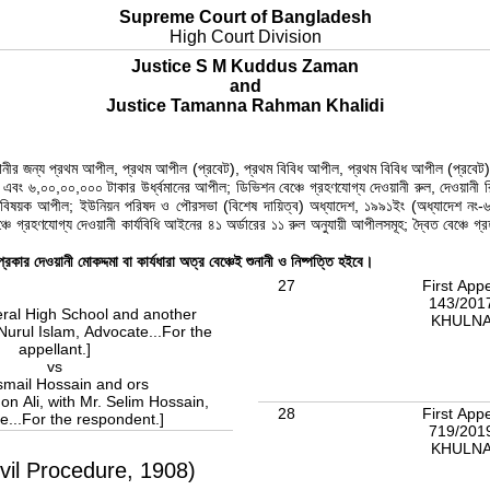
Supreme Court of Bangladesh
High Court Division
Justice S M Kuddus Zaman
and
Justice Tamanna Rahman Khalidi
ুনানীর জন্য প্রথম আপীল, প্রথম আপীল (প্রবেট), প্রথম বিবিধ আপীল, প্রথম বিবিধ আপীল (প্রবেট);
্য এবং ৬,০০,০০,০০০ টাকার উর্ধ্বমানের আপীল; ডিভিশন বেঞ্চে গ্রহণযোগ্য দেওয়ানী রুল, দেওয়ান
ক আপীল; ইউনিয়ন পরিষদ ও পৌরসভা (বিশেষ দায়িত্ব) অধ্যাদেশ, ১৯৯১ইং (অধ্যাদেশ নং-৬, ১৯৯
গ্রহণযোগ্য দেওয়ানী কার্যবিধি আইনের ৪১ অর্ডারের ১১ রুল অনুযায়ী আপীলসমূহ; দ্বৈত বেঞ্চে গ্
্রকার দেওয়ানী মোকদ্দমা বা কার্যধারা অত্র বেঞ্চেই শুনানী ও নিষ্পত্তি হইবে।
27
First App
143/201
teral High School and another
KHULN
Nurul Islam, Advocate...For the
appellant.]
vs
smail Hossain and ors
on Ali, with Mr. Selim Hossain,
28
First App
e...For the respondent.]
719/201
KHULN
vil Procedure, 1908)