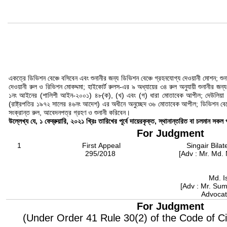
একত্রে ডিভিশন বেঞ্চে বসিবেন এবং শুনানীর জন্য ডিভিশন বেঞ্চে গ্রহনযোগ্য দেওয়ানী মোশন; শ
দেওয়ানী রুল ও রিভিশন মোকদ্দমা; হাইকোর্ট রুলস-এর ৯ অধ্যায়ের ৩৪ রুল অনুযায়ী শুনানীর জন
১নং আইনের (শালিশী আইন-২০০১) ৪৮(ক), (খ) এবং (গ) ধারা মোতাবেক আপীল; দেউলিয়া বিষয়
(রাষ্ট্রপতির ১৯৭২ সালের ৪৬নং আদেশ) এর অধীনে অনুচ্ছেদ ৩৬ মোতাবেক আপীল; ডিভিশন বেঞ্চে 
সংক্রান্ত রুল, আবেদনপত্র গ্রহণ ও শুনানী করিবেন।
উল্লেখ্য যে, ১ ফেব্রুয়ারি, ২০২১ খ্রিঃ তারিখের পূর্বে দায়েরকৃক্ত, স্থানান্তরিত বা চলমান সকল প
For Judgment
1
First Appeal
Singair Bila
295/2018
[Adv : Mr. Md. 
Md. I
[Adv : Mr. Sum
Advocat
For Judgment
(Under Order 41 Rule 30(2) of the Code of Ci