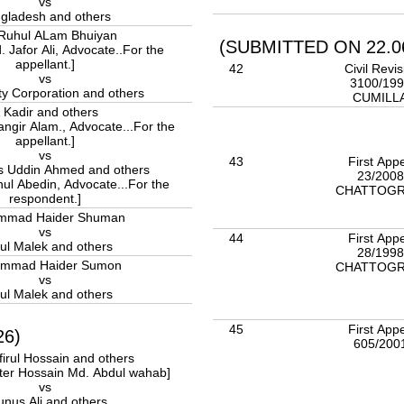
vs
gladesh and others
Ruhul ALam Bhuiyan
(SUBMITTED ON 22.06
. Jafor Ali, Advocate..For the
appellant.]
42
Civil Revis
vs
3100/19
y Corporation and others
CUMILL
 Kadir and others
angir Alam., Advocate...For the
appellant.]
vs
43
First App
s Uddin Ahmed and others
23/200
nul Abedin, Advocate...For the
CHATTOG
respondent.]
mmad Haider Shuman
vs
44
First App
ul Malek and others
28/199
mmad Haider Sumon
CHATTOG
vs
ul Malek and others
45
First App
26)
605/200
irul Hossain and others
hter Hossain Md. Abdul wahab]
vs
unus Ali and others