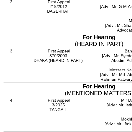
2
First Appeal
219/2012
[Adv : Mr. G.M A
BAGERHAT
M
[Adv : Mr. Sh
Advocat
For Hearing
(HEARD IN PART)
3
First Appeal
Ban
370/2003
[Adv : Mr. Syeda
DHAKA (HEARD IN PART)
Abedin, Adv
Messers Nab
[Adv : Mr. Md. A
Rahman Patwary 
For Hearing
(MENTIONED MATTERS
4
First Appeal
Mir D
3/2025
[Adv : Mr. Is
TANGAIL
Mokhl
[Adv : Mr. Ift