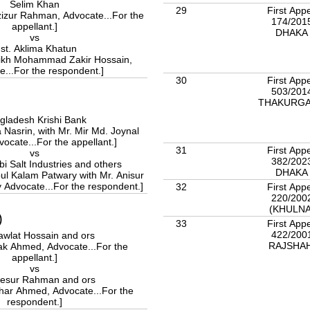
Selim Khan
29
First App
zizur Rahman, Advocate...For the
174/201
appellant.]
DHAK
vs
st. Aklima Khatun
aikh Mohammad Zakir Hossain,
e...For the respondent.]
30
First App
503/201
THAKURG
gladesh Krishi Bank
 Nasrin, with Mr. Mir Md. Joynal
ocate...For the appellant.]
31
First App
vs
382/202
i Salt Industries and others
DHAK
bul Kalam Patwary with Mr. Anisur
Advocate...For the respondent.]
32
First App
220/200
(KHULN
)
33
First App
422/200
awlat Hossain and ors
RAJSHA
tiak Ahmed, Advocate...For the
appellant.]
vs
esur Rahman and ors
ekhar Ahmed, Advocate...For the
respondent.]