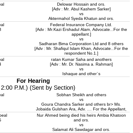
eal
Delowar Hossain and ors.
4
[Adv : Mr. Abul Kashem Sarker]
vs
Aktermahol Syeda Khatun and ors.
eal
Federal Insurance Company Ltd.
8
[Adv : Mr.Kazi Ershadul Alam, Advocate...For the
appellant.]
vs
Sadharan Bima Corporation Ltd and 8 others
[Adv : Mr. Shafiqul Islam Khan, Advocate...For the
respondent No.1.]
eal
ratan Kumar Saha and anothers
4
[Adv : Mr. Dr. Nasima a. Rahman]
vs
Ishaque and other`s
For Hearing
 2:00 P.M.) (Sent by Section)
eal
Sobhan Sheikh and others
vs
Goura Chandra Sarker and others br> Ms.
Jobaida Gulshan Ara, Adv. .... For the Appellant,
peal
Nur Ahmed being died his heirs Ambia Khatoon
6
and ors.
vs
Salamat Ali Sawdagar and ors.