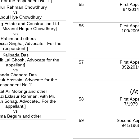
.For the respondent No.1.]
55
First App
zlur Rahman Chowdhury
84/201
vs
Abdul Hye Chowdhury
ng Estate and Construction Ltd
56
First App
d. Mizanul Hoque Chowdhury]
100/200
vs
 Rahim and others
ecca Singha, Advocate...For the
respondent.]
Kalipada Das
ik Lal Ghosh, Advocate for the
57
First App
appellant]
392/201
vs
anda Chandra Das
ruk Hossain, Advocate for the
respondent No.1]
(At
at Ali Molongi and other
azi Eklasur Rahman, with Mr.
58
First App
 Sohag, Advocate...For the
7/1979
appellant.]
vs
ma Begum and other
59
Second Ap
941/196