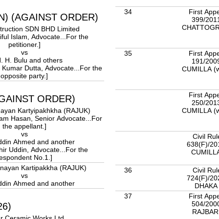
34
First App
ON) (AGAINST ORDER)
399/201
CHATTOG
truction SDN BHD Limited
iful Islam, Advocate...For the
petitioner.]
vs
35
First App
. H. Bulu and others
191/200
h Kumar Dutta, Advocate...For the
CUMILLA (w
opposite party.]
First App
(AGAINST ORDER)
250/201
CUMILLA (w
ayan Kartyipakhkha (RAJUK)
mam Hasan, Senior Advocate...For
the appellant.]
vs
Civil Rul
ddin Ahmed and another
638(F)/2
hir Uddin, Advocate...For the
CUMILL
espondent No.1.]
nayan Kartipakkha (RAJUK)
36
Civil Rul
vs
724(F)/2
ddin Ahmed and another
DHAK
37
First App
504/200
26)
RAJBAR
r Ceramic Works Ltd.