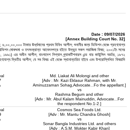
Date : 09/07/2026
[Annex Building Court No. 32]
 ৬,০০,০০,০০০ টাকার ঊর্ধ্বমানের প্রথম বিবিধ আপীল; শুনানীর জন্য ডিভিশন বেঞ্চে গ্রহণযোগ্য
ী রিভিশন মোকদ্দমা ও তৎসংক্রান্ত আবেদনপত্র হইতে উদ্ভুত সকল লয়াজিমা বিষয়; ২০০১ইং সনের
১) এর অধীন আপীল; বাংলাদেশ লিগ্যাল প্র্যাকটিশনারস এন্ড বার কাউন্সিল অর্ডার, ১৯৭২
রহণযোগ্য দ্বিতীয় আপীল; যে সব বিষয় এই বেঞ্চে স্থানান্তরিত হইবে এবং উপরোল্লিখিত বিষয়াদি
eal
Md. Liakat Ali Molongi and other
7
[Adv : Mr. Kazi Eklasur Rahman, with Mr.
A
Aminuzzaman Sohag,Advocate...Fo the appellant.]
vs
Rashma Begum and other
[Adv : Mr. Abul Kalam Mainuddin, Advocate...For
the respondent No.1-2.]
eal
Cosmos Sea Foods Ltd.
9
[Adv : Mr. Mantu Chandra Ghosh]
A
vs
Sonar Bangla Industries Ltd. and others
[Adv : A.S.M. Mokter Kabir Khan]