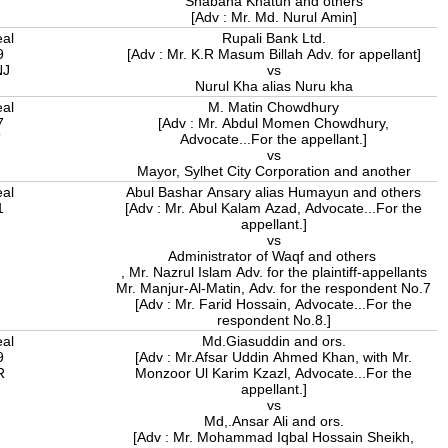
Shabana Khatun and others
[Adv : Mr. Md. Nurul Amin]
eal
Rupali Bank Ltd.
9
[Adv : Mr. K.R Masum Billah Adv. for appellant]
NJ
vs
Nurul Kha alias Nuru kha
eal
M. Matin Chowdhury
7
[Adv : Mr. Abdul Momen Chowdhury,
T
Advocate...For the appellant.]
vs
Mayor, Sylhet City Corporation and another
eal
Abul Bashar Ansary alias Humayun and others
1
[Adv : Mr. Abul Kalam Azad, Advocate...For the
A
appellant.]
vs
Administrator of Waqf and others
, Mr. Nazrul Islam Adv. for the plaintiff-appellants
Mr. Manjur-Al-Matin, Adv. for the respondent No.7
[Adv : Mr. Farid Hossain, Advocate...For the
respondent No.8.]
eal
Md.Giasuddin and ors.
9
[Adv : Mr.Afsar Uddin Ahmed Khan, with Mr.
R
Monzoor Ul Karim Kzazl, Advocate...For the
appellant.]
vs
Md,.Ansar Ali and ors.
[Adv : Mr. Mohammad Iqbal Hossain Sheikh,