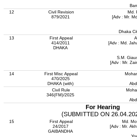
Ban
12
Civil Revision
Md. 
879/2021
[Adv : Mr. Md
Dhaka Cit
13
First Appeal
A
414/2011
[Adv : Md. Jah
DHAKA
S.M. Giau
[Adv : Mr. Zai
14
First Misc Appeal
Moha
470/2025
DHAKA (with)
Abd
Civil Rule
Moha
346(FM)/2025
Abd
For Hearing
(SUBMITTED ON 26.04.20
15
First Appeal
Md. Mof
24/2017
[Adv : Mr. Ak
GAIBANDHA
Yo