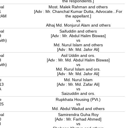
the respondents.]
eal
Most. Malek Rahman and others
1
[Adv : Mr. Chanchal Kumar Dutta, Advocate...For
RAM
the appellant.]
vs
Alhaj Md. Monjurul Alam and others
eal
Saifuddin and others
9
[Adv : Mr. Abdul Halim Biswas]
ith)
vs
Md. Nurul Islam and others
[Adv : Mr. Md. Jafor Ali]
eal
Asil Uddin and ors.
3
[Adv : Mr. Md. Abdul Halim Biswas]
ith)
vs
Md. Rurul Islam and ors.
[Adv : Mr. Md. Jafor Ali]
e
Md. Nurul Islam
013
[Adv : Mr. Md. Zafar Ali]
A
vs
Saizuddin and ors.
e
Rupkhata Housing (PVt.)
025
vs
A
Md. Abdul Wadud and others
eal
Samirendra Guha Roy
0
[Adv : Mr. Farhad Ahmed]
I
vs