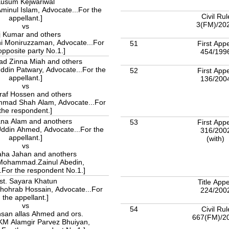
usum Kejwariwal
Aminul Islam, Advocate...For the
Civil Rul
appellant.]
3(FM)/20
vs
j Kumar and others
hi Moniruzzaman, Advocate...For
51
First App
opposite party No.1.]
454/199
 Zinna Miah and others
Uddin Patwary, Advocate...For the
52
First App
appellant.]
136/200
vs
raf Hossen and others
mmad Shah Alam, Advocate...For
the respondent.]
ana Alam and anothers
53
First App
 Uddin Ahmed, Advocate...For the
316/200
appellant.]
(with)
vs
ha Jahan and anothers
.Mohammad.Zainul Abedin,
.For the respondent No.1.]
st. Sayara Khatun
Title App
Shohrab Hossain, Advocate...For
224/200
the appellant.]
vs
54
Civil Rul
san allas Ahmed and ors.
667(FM)/2
AKM Alamgir Parvez Bhuiyan,