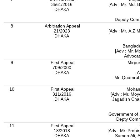
3561/2016
[Adv : Mr. Md. 
DHAKA
Deputy Comm
8
Arbitration Appeal
21/2023
[Adv : Mr. A.Z.
DHAKA
[Adv : Mr. 
Advocat
9
First Appeal
Mirpu
709/2000
DHAKA
A
Mr. Quamrul 
10
First Appeal
Moham
311/2016
[Adv : Mr. Moy
DHAKA
Jagadish Chan
Government of 
Depty Comm
11
First Appeal
18/2018
[Adv : Mr. Probi
DHAKA
Sumon Ali, A