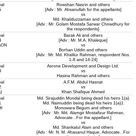
eal
Rowshan Nasrin and others
5
[Adv : Mr. Ahsanullah for the appellants]
A
vs
Md. Khaliduzzaman and others
[Adv : Mr. Golam Mostafa Sarwar Chowdhury for
the respondents]
eal
Barak Ali and others
4
[Adv : Mr. M.A. Khaleque]
AON
vs
Borhan Uddin and others
[Adv : Mr. Md. Khalilur Rahman, respondent Nos.
1-8 and 14-24]
eal
Asrone Development and Design Ltd.
3
vs
A
Hasina Rahman and others
eal
A.F.M. Abdul Hasnat
2
vs
A)
Khan Shafique Ahmed
eal
Md. Sirajuddin Mondal being dead his heirs 1(a)
1
Md. Naimuddin being dead his heirs 1(a)1
HI
Monowara Begum and others
[Adv : Mr. Md. Alamgir Mostafizur Rahman,
Advocate...For the appellant.]
vs
Md. Shankatul Alam and others
[Adv : Mr. N. M. Ahasanul Haque, Advocate...For