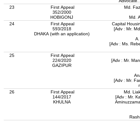
Advocate..
23
First Appeal
Md. Fa
352/2000
HOBIGONJ
Md. 
24
First Appeal
Capital Housi
593/2018
[Adv : Mr. M
DHAKA (with an application)
A.
[Adv : Ms. Reb
25
First Appeal
224/2020
[Adv : Mr. Man
GAZIPUR
An
[Adv : Mr. Fa
26
First Appeal
Md. Liak
144/2017
[Adv : Mr. K
KHULNA
Aminuzzaman
Rash