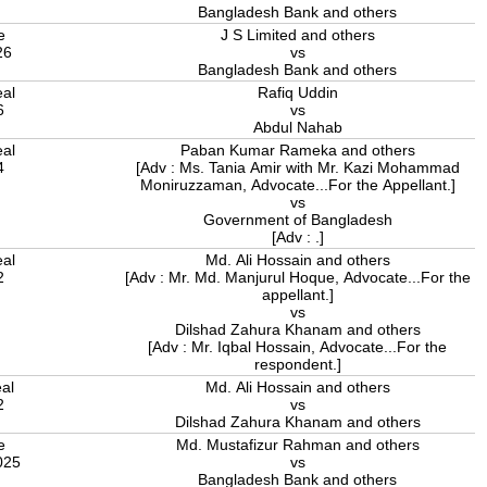
Bangladesh Bank and others
e
J S Limited and others
26
vs
Bangladesh Bank and others
eal
Rafiq Uddin
6
vs
Abdul Nahab
eal
Paban Kumar Rameka and others
4
[Adv : Ms. Tania Amir with Mr. Kazi Mohammad
Moniruzzaman, Advocate...For the Appellant.]
vs
Government of Bangladesh
[Adv : .]
eal
Md. Ali Hossain and others
2
[Adv : Mr. Md. Manjurul Hoque, Advocate...For the
appellant.]
vs
Dilshad Zahura Khanam and others
[Adv : Mr. Iqbal Hossain, Advocate...For the
respondent.]
eal
Md. Ali Hossain and others
2
vs
Dilshad Zahura Khanam and others
e
Md. Mustafizur Rahman and others
025
vs
Bangladesh Bank and others