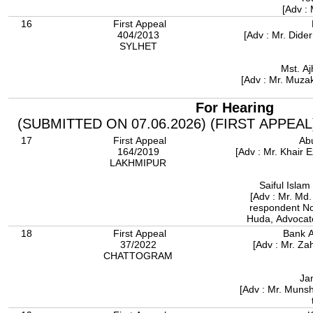
[Adv :
16
First Appeal
404/2013
[Adv : Mr. Dider
SYLHET
Mst. Aj
[Adv : Mr. Muza
For Hearing
(SUBMITTED ON 07.06.2026) (FIRST APPEA
17
First Appeal
Abu
164/2019
[Adv : Mr. Khair
LAKHMIPUR
Saiful Islam
[Adv : Mr. Md.
respondent No
Huda, Advocate
18
First Appeal
Bank A
37/2022
[Adv : Mr. Za
CHATTOGRAM
Ja
[Adv : Mr. Muns