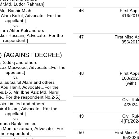
 Mr.Md. Lutfor Rahman]
46
First App
Md. Bashir Miah
416/201
 Alam Kollol, Advocate...For the
appellant.]
vs
hara Akter Koli and ors.
kker Hussain, Advocate...For the
47
First Misc A
respondent.]
356/201
L) (AGAINST DECREE)
 Siddiq and others
 Ezaz Maswood, Advocate...For the
appelant.]
48
First App
vs
100/202
 alias Saiful Alam and others
(with)
 Abu Hanif, Advocate...For the
s.1-5. Mr. Ibne Aziz Md. Nurul
...For the respondent No.2-5.]
Civil Rul
sia Limited and others
4/2024
hirul Islam, Advocate...For the
appellant.]
49
Civil Rul
vs
4(F)/20
muna Bank Limited
hi Moniruzzaman, Advocate...For
50
First Misc A
the respondent.]
65/202