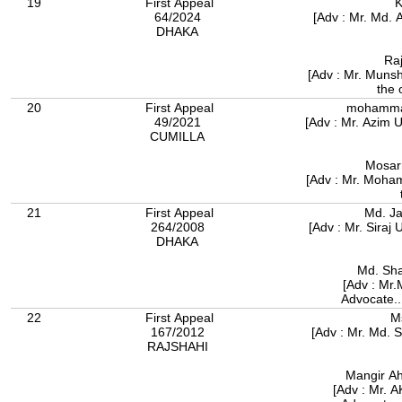
19
First Appeal
K
64/2024
[Adv : Mr. Md. 
DHAKA
Ra
[Adv : Mr. Muns
the 
20
First Appeal
mohammad
49/2021
[Adv : Mr. Azim 
CUMILLA
Mosar
[Adv : Mr. Moha
21
First Appeal
Md. J
264/2008
[Adv : Mr. Siraj
DHAKA
Md. Sha
[Adv : Mr
Advocate..
22
First Appeal
M
167/2012
[Adv : Mr. Md. 
RAJSHAHI
Mangir Ah
[Adv : Mr. 