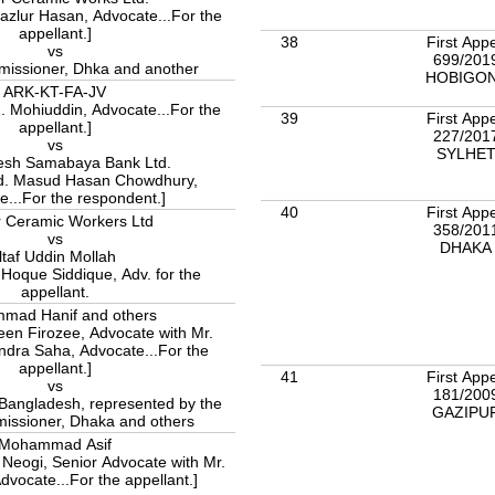
Bazlur Hasan, Advocate...For the
appellant.]
38
First App
vs
699/201
issioner, Dhka and another
HOBIGO
ARK-KT-FA-JV
M. Mohiuddin, Advocate...For the
39
First App
appellant.]
227/201
vs
SYLHE
Bangladesh Samabaya Bank Ltd.
Md. Masud Hasan Chowdhury,
e...For the respondent.]
40
First App
r Ceramic Workers Ltd
358/201
vs
DHAK
ltaf Uddin Mollah
Hoque Siddique, Adv. for the
appellant.
mad Hanif and others
een Firozee, Advocate with Mr.
dra Saha, Advocate...For the
appellant.]
41
First App
vs
181/200
Bangladesh, represented by the
GAZIPU
issioner, Dhaka and others
Mohammad Asif
r Neogi, Senior Advocate with Mr.
dvocate...For the appellant.]