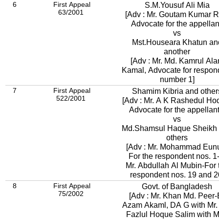
6
First Appeal
S.M.Yousuf Ali Mia
63/2001
[Adv : Mr. Goutam Kumar R
Advocate for the appellan
vs
Mst.Houseara Khatun an
another
[Adv : Mr. Md. Kamrul Al
Kamal, Advocate for respon
number 1]
7
First Appeal
Shamim Kibria and other
522/2001
[Adv : Mr. A K Rashedul Ho
Advocate for the appellant
vs
Md.Shamsul Haque Sheikh
others
[Adv : Mr. Mohammad Eun
For the respondent nos. 1
Mr. Abdullah Al Mubin-For 
respondent nos. 19 and 2
8
First Appeal
Govt. of Bangladesh
75/2002
[Adv : Mr. Khan Md. Peer-
Azam Akaml, DA G with Mr.
Fazlul Hoque Salim with M