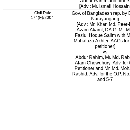
Abdur Rahim and other
[Adv : Mr. Ismail Hossain
Civil Rule
Gov. of Bangladesh rep. by 
174(F)/2004
Narayangang
[Adv : Mr. Khan Md. Peer-
Azam Akaml, DA G, Mr. M
Fazlul Hoque Salim with M
Mahafuza Akhter, AAGs for
petitioner]
vs
Abdur Rahim, Mr. Md. Rab
Alam Chowdhury, Adv. for 
Petitioner and Mr. Md. Moh
Rashid, Adv. for the O.P. No.
and 5-7