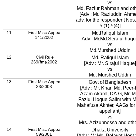
vs
Md. Fazlur Rahman and ot
[Adv : Mr. Raziuddin Ahme
adv. for the respondent Nos.
5 (1)-5(4)]
11
First Misc Appeal
Md.Rafiqul Islam
141/2002
[Adv : Mr.Md.Serajul haqu
vs
Md.Murshed Uddin
12
Civil Rule
Md. Rafiqul Islam
269(fm)/2002
[Adv : Mr. Sirajul Haque]
vs
Md. Murshed Uddin
13
First Misc Appeal
Govt of Bangladesh
33/2003
[Adv : Mr. Khan Md. Peer-
Azam Akaml, DA G, Mr. M
Fazlul Hoque Salim with M
Mahafuza Akhter, AAGs for
appellant]
vs
Mrs. Azizunnessa and oth
14
First Misc Appeal
Dhaka University
59/2001
[Adv : Mr.Md. Belayet Hoss