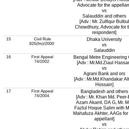
Advocate for the appellan
vs
Salauddin and others
[Adv : Mr. Zulfiqur Bulbu
Chowdhury, Advocate for 
respondent]
15
Civil Rule
Dhaka University
825(fm)/2000
vs
Salauddin
16
First Appeal
Bengal Metre Engineering 
74/2002
[Adv : Mr.Md.Ziaul Hassa
vs
Agrani Bank and ors
[Adv : Mr.Md.Khandakar Al
Hossain]
17
First Appeal
Bangladesh and others
74/2004
[Adv : Mr. Khan Md. Peer-
Azam Akaml, DA G, Mr. M
Fazlul Hoque Salim with M
Mahafuza Akhter, AAGs for the
appellant]
vs