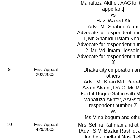
Mahafuza Akther, AAG for 
appellant]
vs
Hazi Wazed Ali
[Adv : Mr. Shahed Alam,
Advocate for respondent nu
1, Mr. Shahidul Islam Kha
Advocate for respondent nu
2, Mr. Md. Imam Hossain
Advocate for respondent nu
3]
9
First Appeal
Dhaka city corporation a
202/2003
others
[Adv : Mr. Khan Md. Peer-
Azam Akaml, DA G, Mr. M
Fazlul Hoque Salim with M
Mahafuza Akhter, AAGs f
respondent number 2]
vs
Ms Mina begum and othr
10
First Appeal
Mrs. Selina Rahman and ot
429/2003
[Adv : S.M. Bazlur Rashid, 
for the appellant Nos. 1-8