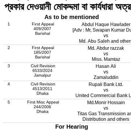
প্রকার দেওয়ানী মোকদ্দমা বা কার্যধারা অত্
As to be mentioned
1
First Appeal
Abdul Haque Hawlader
409/2007
[Adv : Mr, Swapan Kumar Dut
Barishal
vs
Md. Abu Saleh and other
2
First Appeal
Md. Abdur razzak
185/2007
vs
Barishal
Miss. Mamtaz
3
Civil Revision
Hasan Ali
6533/2024
vs
Jamalpur
Zamaluddin
4
Civil Revision
Rupali Bank Ltd.
4513/2011
vs
Dhaka
United Commercial Bank L
5
First Misc Appeal
Md.Monir Hossain
244/2006
vs
Dhaka
Titas Gas Transmission a
Distribution and others
For Hearing