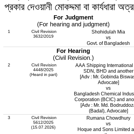
প্রকার দেওয়ানী মোকদ্দমা বা কার্যধারা অত্
For Judgment
(For hearing and judgment)
1
Civil Revision
Shohidulah Mia
3632/2019
vs
Govt. of Bangladesh
For Hearing
(Civil Revision.)
2
Civil Revision
AAA Shipping International
4448/2025
SDN, BHD and another
(Heard in part)
[Adv : Mr. Gobinda Biswa
Advocate]
vs
Bangladesh Chemical Indust
Corporation (BCIC) and ano
[Adv : Mr. Md. Bodruddoz
(Badal), Advocate]
3
Civil Revision
Rumana Chowdhury
5612/2025
vs
(15.07.2026)
Hoque and Sons Limited 