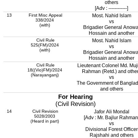
others
[Adv : ------------]
13
First Misc Appeal
Most. Nahid Islam
338/2024
vs
(with)
Brigadier General Anowa
Hossain and another
Civil Rule
Most. Nahid Islam
525(FM)/2024
vs
(with)
Brigadier General Anowa
Hossain and another
Civil Rule
Lieutenant Colonel Md. Muj
18((Vio)FM)/2024
Rahman (Retd.) and othe
(Narayanganj)
vs
The Government of Bangla
and others
For Hearing
(Civil Revision)
14
Civil Revision
Jafor Ali Mondal
5028/2003
[Adv : Mr. Bajlur Rahman
(Heard in part)
vs
Divisional Forest Officer
Rajshahi and others