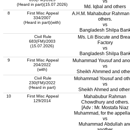
vs
(Heard in part)(15.07.2026)
Md. Iqbal and others
8
First Misc Appeal
A.H.M. Mahabubur Rahman
334/2007
others.
(Heard in part)(with)
vs
Bangladesh Shilpa Ban
Civil Rule
M/s. Lili Biscute and Bre
683(FM)/2003
Factory
(15.07.2026)
vs
Bangladesh Shilpa Ban
9
First Misc Appeal
Muhammad Yousuf and ano
204/2022
vs
(with)
Sheikh Ahmmed and othe
Civil Rule
Mohammad Yousuf and oth
230(FM)/2022
vs
(Heard in part)
Sheikh Ahmed and other
10
First Misc Appeal
Mahabubur Rahman
129/2014
Chowdhury and others.
[Adv : Mr. Mostafa Niaz
Muhammad, for the appellan
vs
Muhammad Abdullah an
another,