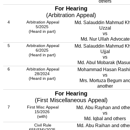
others
For Hearing
(Arbitration Appeal)
4
Arbitration Appeal
Md. Salauddin Mahmud K
5/2025
Uzzal
(Heard in part)
vs
Md. Nur Ullah Advocate
5
Arbitration Appeal
Md. Salauddin Mahmud K
6/2025
Ujjal
(Heard in part)
vs
Md. Abul Mobarak (Masu
6
Arbitration Appeal
Mohammad Hasan Rashi
28/2024
vs
(Heard in part)
Mrs. Mortuza Begum an
another
For Hearing
(First Miscellaneous Appeal)
7
First Misc Appeal
Md. Abu Rayhan and othe
15/2026
vs
(with)
Md. Iqbal and others
Civil Rule
Md. Abu Raihan and othe
655(FM)/2025