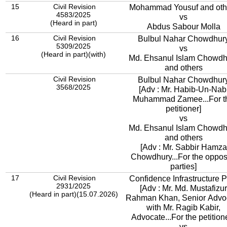
15
Civil Revision
Mohammad Yousuf and oth
4583/2025
vs
(Heard in part)
Abdus Sabour Molla
16
Civil Revision
Bulbul Nahar Chowdhur
5309/2025
vs
(Heard in part)(with)
Md. Ehsanul Islam Chowdh
and others
Civil Revision
Bulbul Nahar Chowdhur
3568/2025
[Adv : Mr. Habib-Un-Nab
Muhammad Zamee...For t
petitioner]
vs
Md. Ehsanul Islam Chowdh
and others
[Adv : Mr. Sabbir Hamza
Chowdhury...For the oppos
parties]
17
Civil Revision
Confidence Infrastructure 
2931/2025
[Adv : Mr. Md. Mustafizur
(Heard in part)(15.07.2026)
Rahman Khan, Senior Advo
with Mr. Ragib Kabir,
Advocate...For the petitione
vs