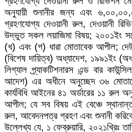
গ্রহণযোগ্য দেওয়ানী রুল ও রিভিশন মো
অনুযায়ী শুনানীর জন্য এবং ৬,০০,০০,
গ্রহণযোগ্য দেওয়ানী রুল, দেওয়ানী রি
উদ্ভুত সকল লয়াজিমা বিষয়; ২০০১ইং 
(খ) এবং (গ) ধারা মোতাবেক আপীল; দ
(বিশেষ দায়িত্ব) অধ্যাদেশ, ১৯৯১ইং (অ
লিগ্যাল প্র্যাকটিশনারস এন্ড বার কাউন্
আদেশ) এর অধীনে অনুচ্ছেদ ৩৬ মোতাবে
কার্যবিধি আইনের ৪১ অর্ডারের ১১ রুল অনু
আপীল; যে সব বিষয় এই বেঞ্চে স্থানান্
রুল, আবেদনপত্র গ্রহণ এবং শুনানী করি
উল্লেখ্য যে, ১ ফেব্রুয়ারি, ২০২১খ্রিঃ তা