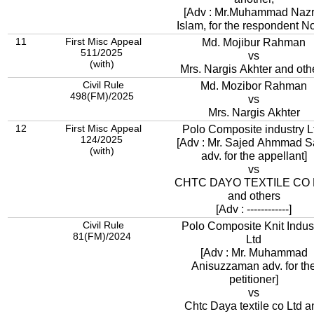
[Adv : Mr.Muhammad Nazr
Islam, for the respondent No
11
First Misc Appeal
Md. Mojibur Rahman
511/2025
vs
(with)
Mrs. Nargis Akhter and oth
Civil Rule
Md. Mozibor Rahman
498(FM)/2025
vs
Mrs. Nargis Akhter
12
First Misc Appeal
Polo Composite industry L
124/2025
[Adv : Mr. Sajed Ahmmad Sami
(with)
adv. for the appellant]
vs
CHTC DAYO TEXTILE CO 
and others
[Adv : ------------]
Civil Rule
Polo Composite Knit Indus
81(FM)/2024
Ltd
[Adv : Mr. Muhammad
Anisuzzaman adv. for th
petitioner]
vs
Chtc Daya textile co Ltd a