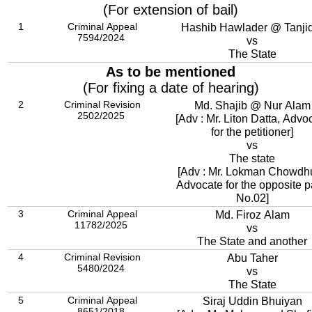
(For extension of bail)
1
Criminal Appeal
Hashib Hawlader @ Tanji
7594/2024
vs
The State
As to be mentioned
(For fixing a date of hearing)
2
Criminal Revision
Md. Shajib @ Nur Alam
2502/2025
[Adv : Mr. Liton Datta, Advo
for the petitioner]
vs
The state
[Adv : Mr. Lokman Chowdhu
Advocate for the opposite p
No.02]
3
Criminal Appeal
Md. Firoz Alam
11782/2025
vs
The State and another
4
Criminal Revision
Abu Taher
5480/2024
vs
The State
5
Criminal Appeal
Siraj Uddin Bhuiyan
8651/2018