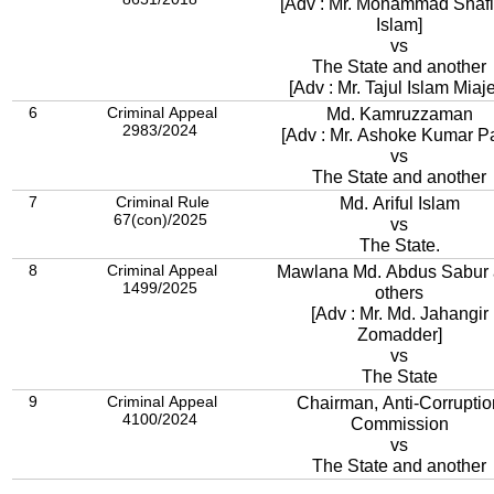
[Adv : Mr. Mohammad Shafi
Islam]
vs
The State and another
[Adv : Mr. Tajul Islam Miaj
6
Criminal Appeal
Md. Kamruzzaman
2983/2024
[Adv : Mr. Ashoke Kumar Pa
vs
The State and another
7
Criminal Rule
Md. Ariful Islam
67(con)/2025
vs
The State.
8
Criminal Appeal
Mawlana Md. Abdus Sabur
1499/2025
others
[Adv : Mr. Md. Jahangir
Zomadder]
vs
The State
9
Criminal Appeal
Chairman, Anti-Corruptio
4100/2024
Commission
vs
The State and another