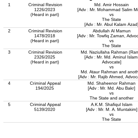
1
Criminal Revision
Md. Amir Hossain
1226/2023
[Adv : Mr. Mohammad Salim Mi
(Heard in part)
vs
The State
[Adv : Mr. Abul Kalam Azad
2
Criminal Revision
Abdullah Al Mamun
1478/2018
[Adv : Mr. Towfiq Zaman, Advoc
(Heard in part)
vs
The State
3
Criminal Revision
Md. Naziullaha Rahman (Ran
2326/2025
[Adv : Mr. Md. Aminul Islam
(Heard in part)
Advocate]
vs
Md. Ataur Rahman and anot
[Adv : Mr. Rajib Ahmed, Advoc
4
Criminal Appeal
Md. Shaheenor Rahman
194/2025
[Adv : Mr. Md. Abu Bakr]
vs
The State and another
5
Criminal Appeal
A.K.M. Shafiqul Islam
5139/2020
[Adv : Mr. M. A. Muntakim]
vs
The State