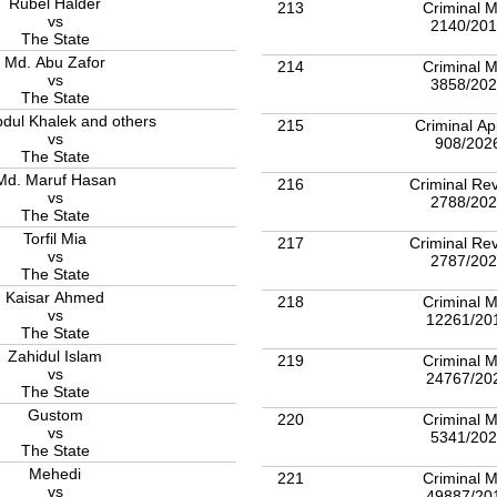
Rubel Halder
213
Criminal M
vs
2140/20
The State
Md. Abu Zafor
214
Criminal M
vs
3858/20
The State
dul Khalek and others
215
Criminal Ap
vs
908/202
The State
Md. Maruf Hasan
216
Criminal Rev
vs
2788/20
The State
Torfil Mia
217
Criminal Rev
vs
2787/20
The State
Kaisar Ahmed
218
Criminal M
vs
12261/20
The State
Zahidul Islam
219
Criminal M
vs
24767/20
The State
Gustom
220
Criminal M
vs
5341/20
The State
Mehedi
221
Criminal M
vs
49887/20