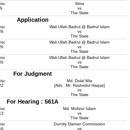
isc
Sima
25
vs
The State
Application
isc
Wali Ullah Badrul @ Badrul Islam
26
vs
The State
isc
Wali Ullah Badrul @ Badrul Islam
26
vs
The State
isc
Wali Ullah Badrul @ Badrul Islam
26
vs
The State
For Judgment
isc
Md. Dulal Mia
22
[Adv : Mr. Rashedul Haque]
vs
The State
For Hearing : 561A
isc
Md. Mofizur Islam
13
vs
The State
isc
Durnity Daman Commission
16
vs