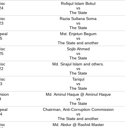
isc
Rofiqul Islam Bokul
24
vs
The State
isc
Razia Sultana Soma
23
vs
The State
peal
Mst. Enjetun Begum
25
vs
The State and another
isc
Sojib Ahmed
25
vs
The State
isc
Md. Sirajul Islam and others.
22
vs
The State
isc
Tariqul
23
vs
The State
ision
Md. Aminul Haque @ Aminul Haque
9
vs
The State
peal
Chairman, Anti-Corruption Commission
24
vs
The State and another
isc
Md. Abdur @ Rashid Master