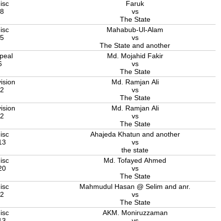
isc
Faruk
18
vs
The State
isc
Mahabub-Ul-Alam
25
vs
The State and another
peal
Md. Mojahid Fakir
6
vs
The State
ision
Md. Ramjan Ali
22
vs
The State
ision
Md. Ramjan Ali
22
vs
The State
isc
Ahajeda Khatun and another
13
vs
the state
isc
Md. Tofayed Ahmed
20
vs
The State
isc
Mahmudul Hasan @ Selim and anr.
22
vs
The State
isc
AKM. Moniruzzaman
13
vs