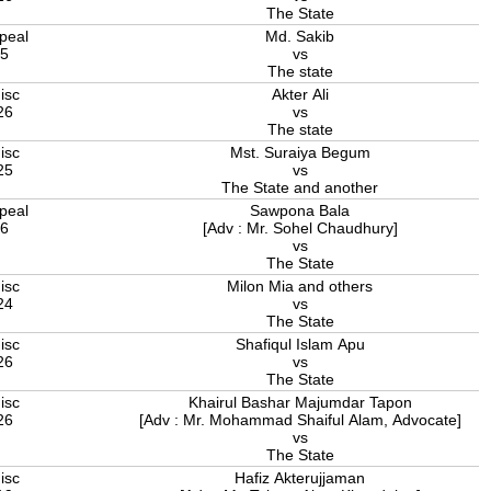
The State
peal
Md. Sakib
25
vs
The state
isc
Akter Ali
26
vs
The state
isc
Mst. Suraiya Begum
25
vs
The State and another
peal
Sawpona Bala
26
[Adv : Mr. Sohel Chaudhury]
vs
The State
isc
Milon Mia and others
24
vs
The State
isc
Shafiqul Islam Apu
26
vs
The State
isc
Khairul Bashar Majumdar Tapon
26
[Adv : Mr. Mohammad Shaiful Alam, Advocate]
vs
The State
isc
Hafiz Akterujjaman