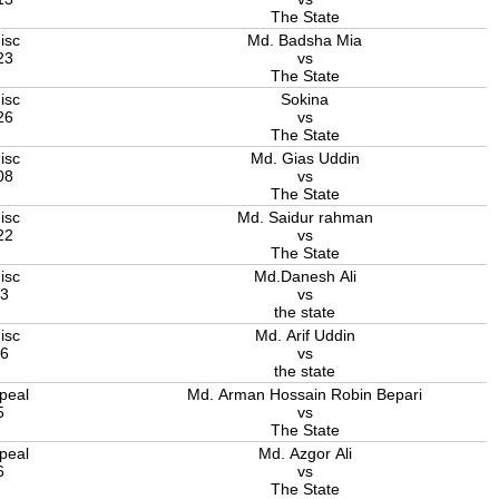
The State
isc
Md. Badsha Mia
23
vs
The State
isc
Sokina
26
vs
The State
isc
Md. Gias Uddin
08
vs
The State
isc
Md. Saidur rahman
22
vs
The State
isc
Md.Danesh Ali
13
vs
the state
isc
Md. Arif Uddin
26
vs
the state
peal
Md. Arman Hossain Robin Bepari
5
vs
The State
peal
Md. Azgor Ali
6
vs
The State