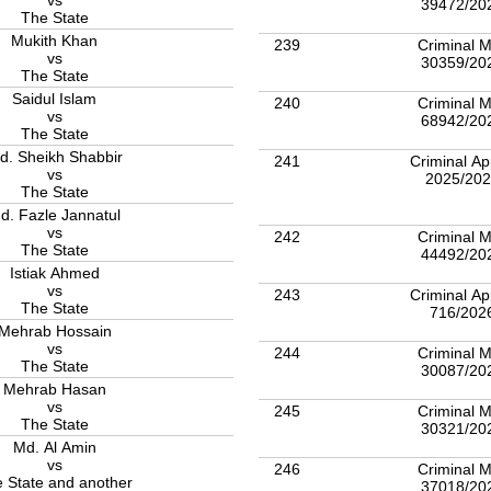
vs
39472/20
The State
Mukith Khan
239
Criminal M
vs
30359/20
The State
Saidul Islam
240
Criminal M
vs
68942/20
The State
d. Sheikh Shabbir
241
Criminal Ap
vs
2025/20
The State
d. Fazle Jannatul
vs
242
Criminal M
The State
44492/20
Istiak Ahmed
vs
243
Criminal Ap
The State
716/202
Mehrab Hossain
vs
244
Criminal M
The State
30087/20
Mehrab Hasan
vs
245
Criminal M
The State
30321/20
Md. Al Amin
vs
246
Criminal M
 State and another
37018/20