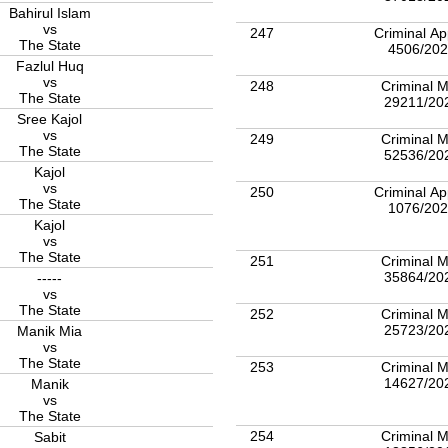
Bahirul Islam
vs
247
Criminal Ap
The State
4506/20
Fazlul Huq
vs
248
Criminal M
The State
29211/20
Sree Kajol
vs
249
Criminal M
The State
52536/20
Kajol
vs
250
Criminal Ap
The State
1076/20
Kajol
vs
The State
251
Criminal M
35864/20
-----
vs
The State
252
Criminal M
25723/20
Manik Mia
vs
The State
253
Criminal M
14627/20
Manik
vs
The State
254
Criminal M
Sabit