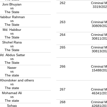
262
Criminal M
Joni Bhuyian
3319/20
vs
The State
Habibur Rahman
vs
263
Criminal M
The State
30809/20
Md. Habibur
vs
264
Criminal M
The State
30811/20
Shohel Rana
vs
265
Criminal M
The State
30813/20
Md. Abdus Sattar
vs
The State
266
Criminal M
Naser
15488/20
vs
The state
 Khondoker and others
vs
The state
267
Criminal M
Mohamad Ali
46341/20
vs
The state
268
Criminal M
Sohag
42681/20