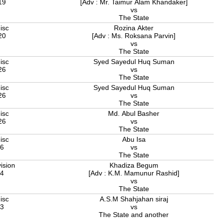
19
[Adv : Mr. Taimur Alam Khandaker]
vs
The State
isc
Rozina Akter
20
[Adv : Ms. Roksana Parvin]
vs
The State
isc
Syed Sayedul Huq Suman
26
vs
The State
isc
Syed Sayedul Huq Suman
26
vs
The State
isc
Md. Abul Basher
26
vs
The State
isc
Abu Isa
26
vs
The State
ision
Khadiza Begum
24
[Adv : K.M. Mamunur Rashid]
vs
The State
isc
A.S.M Shahjahan siraj
23
vs
The State and another