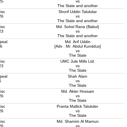
25
vs
The State and another
isc
Shorif Uddin Talukdar
26
vs
The State and another
isc
Md. Sohel Rana (Babul)
23
vs
The State and another
peal
Md. Arif Uddin
26
[Adv : Mr. Abdul Kunddus]
vs
The State
isc
UMC Jule Mills Ltd.
23
vs
The State
peal
Shah Alam
6
vs
The State
isc
Md. Akter Hossain
26
vs
The State
isc
Pranta Mallick Talukder
26
vs
The State
isc
Md. Shamim Al Mamun
26
vs