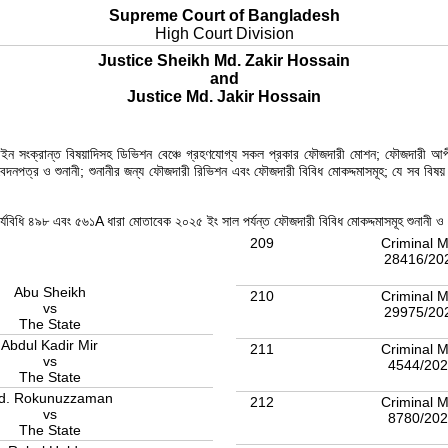
Supreme Court of Bangladesh
High Court Division
Justice Sheikh Md. Zakir Hossain
and
Justice Md. Jakir Hossain
ং আইন সংক্রান্ত বিষয়াদিসহ ডিভিশন বেঞ্চে গ্রহণযোগ্য সকল প্রকার ফৌজদারী মোশন; ফৌজদারী আ
নপত্র ও শুনানী; শুনানীর জন্য ফৌজদারী রিভিশন এবং ফৌজদারী বিবিধ মোকদ্দমাসমূহ; যে সব বিষয় 
কার্যবিধি ৪৯৮ এবং ৫৬১A ধারা মোতাবেক ২০২৫ ইং সাল পর্যন্ত ফৌজদারী বিবিধ মোকদ্দমাসমূহ শুনানী
209
Criminal M
28416/20
Abu Sheikh
210
Criminal M
vs
29975/20
The State
Abdul Kadir Mir
211
Criminal M
vs
4544/20
The State
d. Rokunuzzaman
212
Criminal M
vs
8780/20
The State