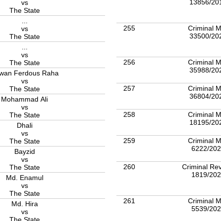
13856/20
vs
The State
...
255
Criminal M
vs
33500/20
The State
...
vs
256
Criminal M
The State
35988/20
wan Ferdous Raha
vs
257
Criminal M
The State
36804/20
Mohammad Ali
vs
258
Criminal M
The State
18195/20
Dhali
vs
259
Criminal M
The State
6222/20
Bayzid
vs
260
Criminal Rev
The State
1819/20
Md. Enamul
vs
The State
261
Criminal M
Md. Hira
5539/20
vs
The State