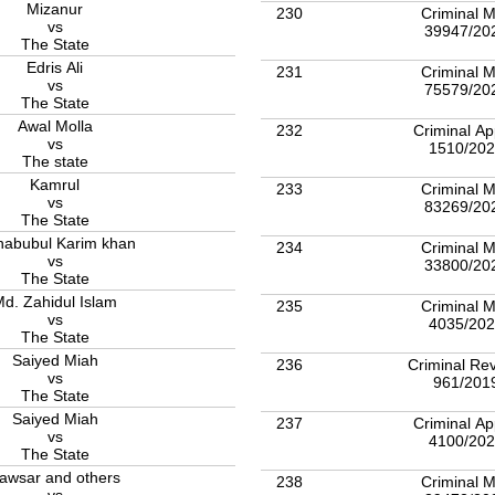
Mizanur
230
Criminal M
vs
39947/20
The State
Edris Ali
231
Criminal M
vs
75579/20
The State
Awal Molla
232
Criminal Ap
vs
1510/20
The state
Kamrul
233
Criminal M
vs
83269/20
The State
abubul Karim khan
234
Criminal M
vs
33800/20
The State
d. Zahidul Islam
235
Criminal M
vs
4035/20
The State
Saiyed Miah
236
Criminal Rev
vs
961/201
The State
Saiyed Miah
237
Criminal Ap
vs
4100/20
The State
awsar and others
238
Criminal M