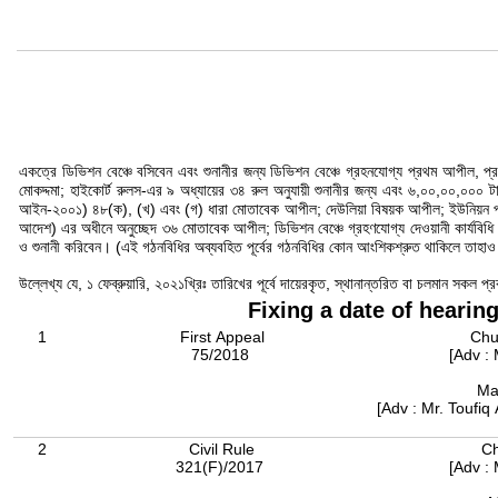
একত্রে ডিভিশন বেঞ্চে বসিবেন এবং শুনানীর জন্য ডিভিশন বেঞ্চে গ্রহনযোগ্য প্রথম আপীল, প
মোকদ্দমা; হাইকোর্ট রুলস-এর ৯ অধ্যায়ের ৩৪ রুল অনুযায়ী শুনানীর জন্য এবং ৬,০০,০০,০০০ 
আইন-২০০১) ৪৮(ক), (খ) এবং (গ) ধারা মোতাবেক আপীল; দেউলিয়া বিষয়ক আপীল; ইউনিয়ন পরিষদ ও
আদেশ) এর অধীনে অনুচ্ছেদ ৩৬ মোতাবেক আপীল; ডিভিশন বেঞ্চে গ্রহণযোগ্য দেওয়ানী কার্যবিধি আ
ও শুনানী করিবেন। (এই গঠনবিধির অব্যবহিত পূর্বের গঠনবিধির কোন আংশিকশ্রুত থাকিলে তাহা
উল্লেখ্য যে, ১ ফেব্রুয়ারি, ২০২১খ্রিঃ তারিখের পূর্বে দায়েরকৃত, স্থানান্তরিত বা চলমান সকল প্র
Fixing a date of hearin
1
First Appeal
Chu
75/2018
[Adv :
Ma
[Adv : Mr. Toufi
2
Civil Rule
Ch
321(F)/2017
[Adv :