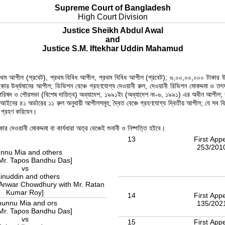
Supreme Court of Bangladesh
High Court Division
Justice Sheikh Abdul Awal
and
Justice S.M. Iftekhar Uddin Mahamud
্রথম আপীল (প্রবেট), প্রথম বিবিধ আপীল, প্রথম বিবিধ আপীল (প্রবেট); ৬,০০,০০,০০০ টাকার উর্ধ
টাকার উর্ধ্বমানের আপীল; ডিভিশন বেঞ্চে গ্রহণযোগ্য দেওয়ানী রুল, দেওয়ানী রিভিশন মোকদ্দমা 
 পৌরসভা (বিশেষ দায়িত্ব) অধ্যাদেশ, ১৯৯১ইং (অধ্যাদেশ নং-৬, ১৯৯১) এর অধীন আপীল; বাংলাদেশ
ইনের ৪১ অর্ডারের ১১ রুল অনুযায়ী আপীলসমূহ; দ্বৈত বেঞ্চে গ্রহণযোগ্য দ্বিতীয় আপীল; যে সব বি
ও গ্রহণ করিবেন।
কার দেওয়ানী মোকদ্দমা বা কার্যধারা অত্র বেঞ্চেই শুনানী ও নিষ্পত্তি হইবে।
g
13
First App
253/201
nnu Mia and others
 Mr. Tapos Bandhu Das]
vs
inuddin and others
q Anwar Chowdhury with Mr. Ratan
Kumar Roy]
14
First App
unnu Mia and ors
135/202
 Mr. Tapos Bandhu Das]
vs
15
First App