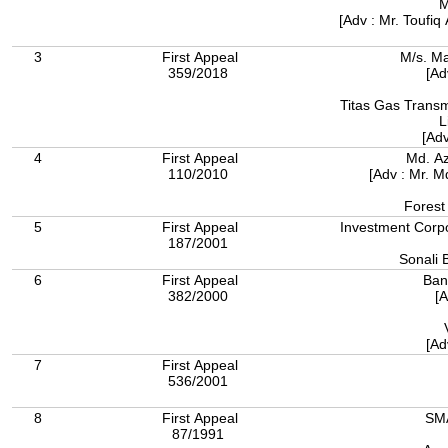
M
[Adv : Mr. Toufi
3
First Appeal
M/s. Ma
359/2018
[Ad
Titas Gas Transm
L
[Ad
4
First Appeal
Md. Az
110/2010
[Adv : Mr. 
5
First Appeal
Investment Corpo
187/2001
Sonali 
6
First Appeal
Ban
382/2000
[
[Ad
7
First Appeal
536/2001
8
First Appeal
SMA
87/1991