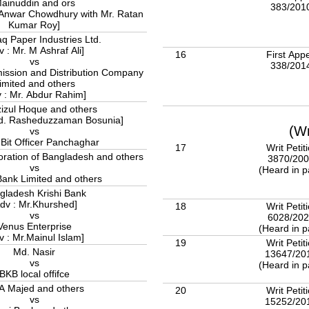
ainuddin and ors
383/201
q Anwar Chowdhury with Mr. Ratan
Kumar Roy]
q Paper Industries Ltd.
v : Mr. M Ashraf Ali]
16
First App
vs
338/201
ission and Distribution Company
imited and others
v : Mr. Abdur Rahim]
izul Hoque and others
Md. Rasheduzzaman Bosunia]
(Wr
vs
Forest Bit Officer Panchaghar
17
Writ Petit
ration of Bangladesh and others
3870/20
vs
(Heard in p
Bank Limited and others
gladesh Krishi Bank
Adv : Mr.Khurshed]
18
Writ Petit
vs
6028/20
Venus Enterprise
(Heard in p
v : Mr.Mainul Islam]
19
Writ Petit
Md. Nasir
13647/20
vs
(Heard in p
BKB local offifce
 Majed and others
20
Writ Petit
vs
15252/20