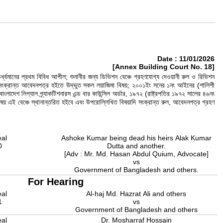
Date : 11/01/2026
[Annex Building Court No. 18]
্বমানের প্রথম বিবিধ আপীল; শুনানীর জন্য ডিভিশন বেঞ্চে গ্রহণযোগ্য দেওয়ানী রুল ও রিভিশন
ও তৎসংক্রান্ত আবেদনপত্র হইতে উদ্ভুত সকল লয়াজিমা বিষয়; ২০০১ইং সনের ১নং আইনের (শালিশী
 লিগ্যাল প্র্যাকটিশনারস এন্ড বার কাউন্সিল অর্ডার, ১৯৭২ (রাষ্ট্রপতির ১৯৭২ সালের ৪৬নং
ষয় এই বেঞ্চে স্থানান্তরিত হইবে এবং উপরোল্লিখিত বিষয়াদি সংক্রান্ত রুল, আবেদনপত্র গ্রহণ
eal
Ashoke Kumar being dead his heirs Alak Kumar
0
Dutta and another.
[Adv : Mr. Md. Hasan Abdul Quium, Advocate]
vs
Government of Bangladesh and others.
For Hearing
eal
Al-haj Md. Hazrat Ali and others
1
vs
Government of Bangladesh and others
eal
Dr. Mosharraf Hossain