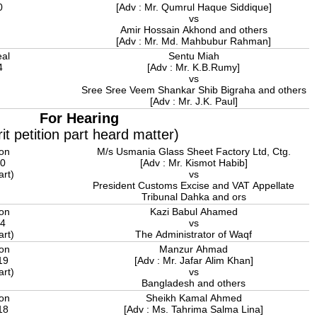
0
[Adv : Mr. Qumrul Haque Siddique]
vs
Amir Hossain Akhond and others
[Adv : Mr. Md. Mahbubur Rahman]
eal
Sentu Miah
4
[Adv : Mr. K.B.Rumy]
vs
Sree Sree Veem Shankar Shib Bigraha and others
[Adv : Mr. J.K. Paul]
For Hearing
it petition part heard matter)
ion
M/s Usmania Glass Sheet Factory Ltd, Ctg.
00
[Adv : Mr. Kismot Habib]
art)
vs
President Customs Excise and VAT Appellate
Tribunal Dahka and ors
ion
Kazi Babul Ahamed
24
vs
art)
The Administrator of Waqf
ion
Manzur Ahmad
19
[Adv : Mr. Jafar Alim Khan]
art)
vs
Bangladesh and others
ion
Sheikh Kamal Ahmed
18
[Adv : Ms. Tahrima Salma Lina]