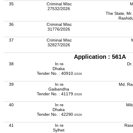
35
Criminal Misc
M
27532/2026
The State, Mr. 
Rashidu
36
Criminal Misc
31776/2026
37
Criminal Misc
32827/2026
Application : 561A
38
In re
Dr.
Dhaka
Tender No. : 40910
/2026
39
In re
Md. Ra
Gaibandha
Tender No. : 41179
/2026
40
In re
Mil
Dhaka
Tender No. : 42290
/2026
41
In re
Rase
Sylhet