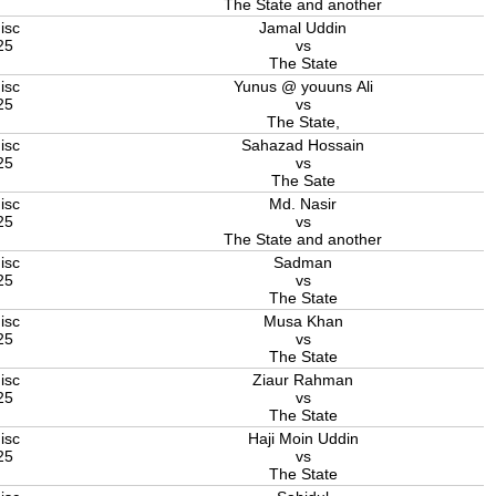
The State and another
isc
Jamal Uddin
25
vs
The State
isc
Yunus @ youuns Ali
25
vs
The State,
isc
Sahazad Hossain
25
vs
The Sate
isc
Md. Nasir
25
vs
The State and another
isc
Sadman
25
vs
The State
isc
Musa Khan
25
vs
The State
isc
Ziaur Rahman
25
vs
The State
isc
Haji Moin Uddin
25
vs
The State