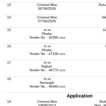
13
Criminal Misc
Ruhu
36706/2026
14
Criminal Misc
Me
37766/2026
15
In re
Ka
Dhaka
Tender No. : 42356
/2026
16
In re
Dhaka
Tender No. : 47106
/2026
17
In re
Rajbari
Tender No. : 46770
/2026
18
In re
Narsingdi
Tender No. : 46460
/2026
Application
19
Criminal Misc
Shah
10898/2013
[Adv : M