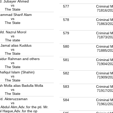
d. Jubayer Ahmed
vs
577
Criminal M
The State
71816/20
ammad Sharif Alam
vs
578
Criminal M
The State
71863/20
Md. Nazrul Morol
579
Criminal M
vs
71873/20
The state
 Jamal alias Kuddus
580
Criminal M
vs
71885/20
The State
idur Rahman and others
581
Criminal M
vs
71904/20
The State
hafiqul Islam (Shahin)
582
Criminal M
vs
71909/20
The State
h Molla alias Badulla Molla
583
Criminal M
vs
71917/20
The State
d. Akteruzzaman
584
Criminal M
vs
71961/20
Abdul Alim,Adv..for the pti. Mr.
l Haque,Adv..for the op