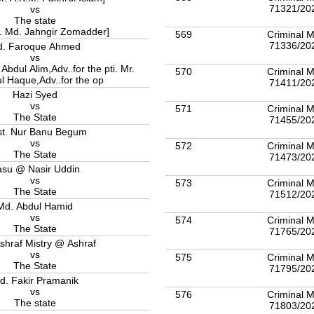
71321/20
vs
The state
r. Md. Jahngir Zomadder]
569
Criminal M
71336/20
. Faroque Ahmed
vs
Abdul Alim,Adv..for the pti. Mr.
570
Criminal M
l Haque,Adv..for the op
71411/20
Hazi Syed
vs
571
Criminal M
The State
71455/20
t. Nur Banu Begum
vs
572
Criminal M
The State
71473/20
su @ Nasir Uddin
vs
573
Criminal M
The State
71512/20
Md. Abdul Hamid
vs
574
Criminal M
The State
71765/20
shraf Mistry @ Ashraf
vs
575
Criminal M
The State
71795/20
d. Fakir Pramanik
vs
576
Criminal M
The state
71803/20