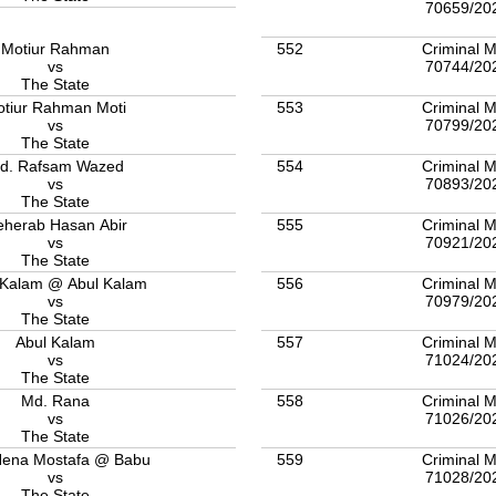
70659/20
552
Criminal M
Motiur Rahman
70744/20
vs
The State
553
Criminal M
tiur Rahman Moti
70799/20
vs
The State
554
Criminal M
d. Rafsam Wazed
70893/20
vs
The State
555
Criminal M
herab Hasan Abir
70921/20
vs
The State
556
Criminal M
 Kalam @ Abul Kalam
70979/20
vs
The State
557
Criminal M
Abul Kalam
71024/20
vs
The State
558
Criminal M
Md. Rana
71026/20
vs
The State
559
Criminal M
Hena Mostafa @ Babu
71028/20
vs
The State