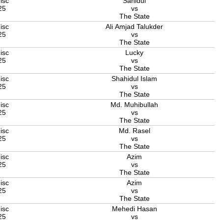
isc
Sahidul
25
vs
The State
isc
Ali Amjad Talukder
25
vs
The State
isc
Lucky
25
vs
The State
isc
Shahidul Islam
25
vs
The State
isc
Md. Muhibullah
25
vs
The State
isc
Md. Rasel
25
vs
The State
isc
Azim
25
vs
The State
isc
Azim
25
vs
The State
isc
Mehedi Hasan
25
vs