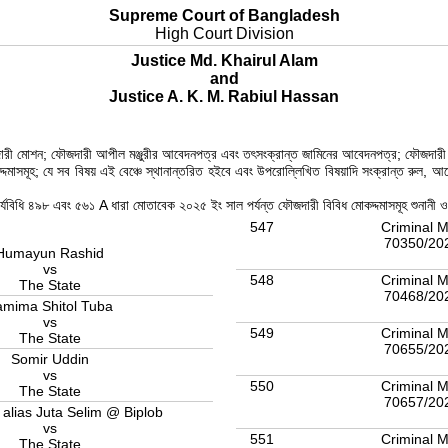
Supreme Court of Bangladesh
High Court Division
Justice Md. Khairul Alam
and
Justice A. K. M. Rabiul Hassan
ৌজদারী মোশন; ফৌজদারী আপীল মঞ্জুরীর আবেদনপত্র এবং তৎসংক্রান্ত জামিনের আবেদনপত্র; ফৌজদারী
্দমাসমূহ; যে সব বিষয় এই বেঞ্চে স্থানান্তরিত হইবে এবং উপরোল্লিখিত বিষয়াদি সংক্রান্ত রুল, 
কার্যবিধি ৪৯৮ এবং ৫৬১ A ধারা মোতাবেক ২০২৫ ইং সাল পর্যন্ত ফৌজদারী বিবিধ মোকদ্দমাসমূহ শুনান
547
Criminal M
70350/20
Humayun Rashid
vs
548
Criminal M
The State
70468/20
amima Shitol Tuba
vs
549
Criminal M
The State
70655/20
Somir Uddin
vs
550
Criminal M
The State
70657/20
 alias Juta Selim @ Biplob
vs
551
Criminal M
The State