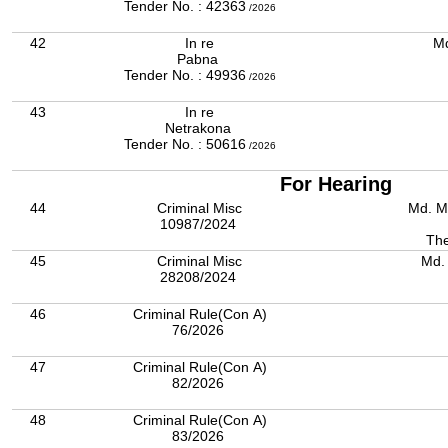
Tender No. : 42363
/2026
42
In re
Md
Pabna
Tender No. : 49936
/2026
43
In re
Netrakona
Tender No. : 50616
/2026
For Hearing
44
Criminal Misc
Md. M
10987/2024
The
45
Criminal Misc
Md.
28208/2024
46
Criminal Rule(Con A)
76/2026
47
Criminal Rule(Con A)
82/2026
48
Criminal Rule(Con A)
83/2026