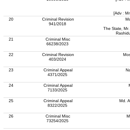
[Adv : M
20
Criminal Revision
Md
941/2018
The State, Mr. 
Rashidu
21
Criminal Misc
66238/2023
22
Criminal Revision
Mos
403/2024
23
Criminal Appeal
Na
4371/2025
24
Criminal Appeal
7133/2025
25
Criminal Appeal
Md. A
8322/2025
26
Criminal Misc
M
73254/2025