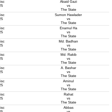
isc
Akaid Gazi
25
vs
The State
isc
Sumon Hawlader
25
vs
The State
isc
Enamul Ha
25
vs
The State
isc
Md. Badhan
25
vs
The State
isc
Md. Rakib
25
vs
The State
isc
A. Bashar
25
vs
The State
isc
Aminul
25
vs
The State
isc
Rahat
25
vs
The State
isc
Abbas
25
vs