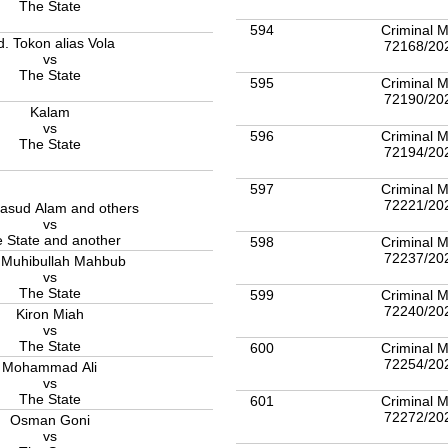
The State
594
Criminal M
. Tokon alias Vola
72168/20
vs
The State
595
Criminal M
72190/20
Kalam
vs
596
Criminal M
The State
72194/20
597
Criminal M
72221/20
asud Alam and others
vs
 State and another
598
Criminal M
72237/20
 Muhibullah Mahbub
vs
The State
599
Criminal M
72240/20
Kiron Miah
vs
The State
600
Criminal M
72254/20
Mohammad Ali
vs
The State
601
Criminal M
72272/20
Osman Goni
vs