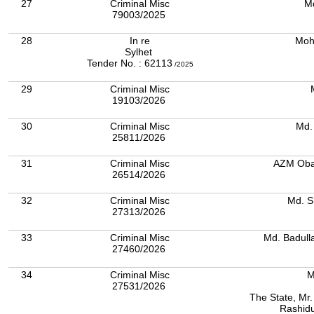
27
Criminal Misc
M
79003/2025
28
In re
Moh
Sylhet
Tender No. : 62113
/2025
29
Criminal Misc
19103/2026
30
Criminal Misc
Md.
25811/2026
31
Criminal Misc
AZM Oba
26514/2026
32
Criminal Misc
Md. S
27313/2026
33
Criminal Misc
Md. Badulla
27460/2026
34
Criminal Misc
M
27531/2026
The State, Mr. 
Rashidu