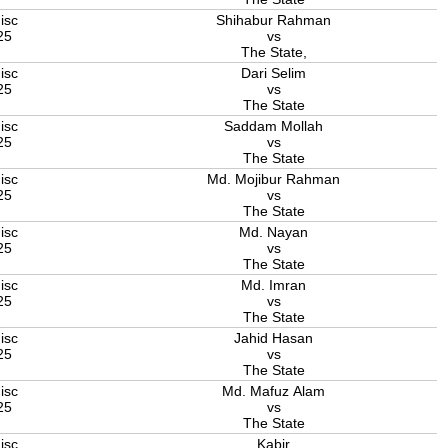
isc
Shihabur Rahman
25
vs
The State,
isc
Dari Selim
25
vs
The State
isc
Saddam Mollah
25
vs
The State
isc
Md. Mojibur Rahman
25
vs
The State
isc
Md. Nayan
25
vs
The State
isc
Md. Imran
25
vs
The State
isc
Jahid Hasan
25
vs
The State
isc
Md. Mafuz Alam
25
vs
The State
isc
Kabir