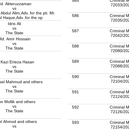
585
Criminal M
d. Akteruzzaman
72033/20
vs
Abdul Alim,Adv..for the pti. Mr.
586
Criminal M
l Haque,Adv..for the op
72035/20
Idris Ali
vs
587
Criminal M
The State
72042/20
Md. Amir Hossain
vs
588
Criminal M
The State
72080/20
589
Criminal M
 Kazi Erteza Hasan
72088/20
vs
The State
590
Criminal M
72104/20
sel Mahmud and others
vs
The State
591
Criminal M
72124/20
on Mollik and others
vs
592
Criminal M
The State
72126/20
l Ahmod and others
593
Criminal M
vs
72154/20