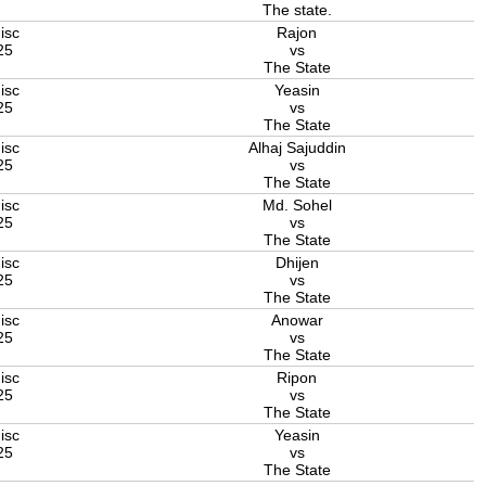
The state.
isc
Rajon
25
vs
The State
isc
Yeasin
25
vs
The State
isc
Alhaj Sajuddin
25
vs
The State
isc
Md. Sohel
25
vs
The State
isc
Dhijen
25
vs
The State
isc
Anowar
25
vs
The State
isc
Ripon
25
vs
The State
isc
Yeasin
25
vs
The State