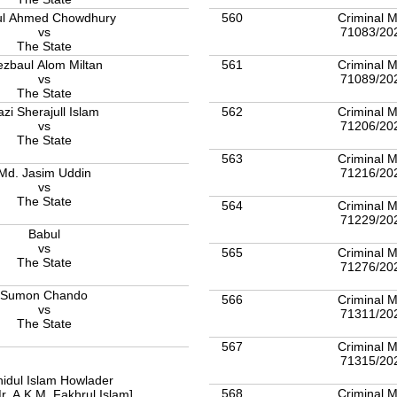
560
Criminal M
l Ahmed Chowdhury
71083/20
vs
The State
561
Criminal M
zbaul Alom Miltan
71089/20
vs
The State
562
Criminal M
zi Sherajull Islam
71206/20
vs
The State
563
Criminal M
71216/20
Md. Jasim Uddin
vs
The State
564
Criminal M
71229/20
Babul
vs
565
Criminal M
The State
71276/20
Sumon Chando
566
Criminal M
vs
71311/20
The State
567
Criminal M
71315/20
idul Islam Howlader
568
Criminal M
r. A.K.M. Fakhrul Islam]