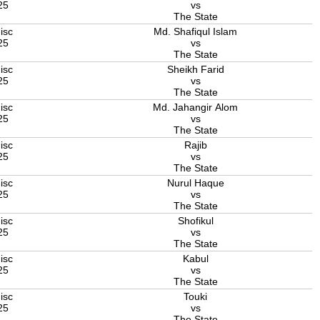
25
vs
The State
isc
Md. Shafiqul Islam
25
vs
The State
isc
Sheikh Farid
25
vs
The State
isc
Md. Jahangir Alom
25
vs
The State
isc
Rajib
25
vs
The State
isc
Nurul Haque
25
vs
The State
isc
Shofikul
25
vs
The State
isc
Kabul
25
vs
The State
isc
Touki
25
vs
The State