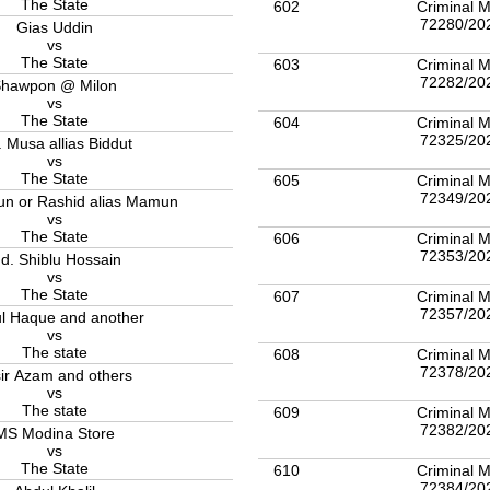
The State
602
Criminal M
72280/20
Gias Uddin
vs
The State
603
Criminal M
72282/20
hawpon @ Milon
vs
The State
604
Criminal M
72325/20
 Musa allias Biddut
vs
The State
605
Criminal M
72349/20
n or Rashid alias Mamun
vs
The State
606
Criminal M
72353/20
d. Shiblu Hossain
vs
The State
607
Criminal M
72357/20
ul Haque and another
vs
The state
608
Criminal M
72378/20
ir Azam and others
vs
The state
609
Criminal M
72382/20
MS Modina Store
vs
The State
610
Criminal M
72384/20