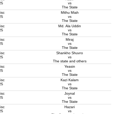
25
vs
The State
isc
Mithu Miah
25
vs
The State
isc
Md. Ala Uddin
25
vs
The State
isc
Miraj
25
vs
The State
isc
Shankho Shuvro
25
vs
The state and others
isc
Yeasin
25
vs
The State
isc
Kazi Kalam
25
vs
The State
isc
Joynal
25
vs
The State
isc
Hazari
25
vs