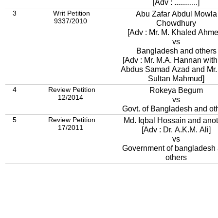
[Adv : ............]
3
Writ Petition
Abu Zafar Abdul Mowla
9337/2010
Chowdhury
[Adv : Mr. M. Khaled Ahme
vs
Bangladesh and others
[Adv : Mr. M.A. Hannan with
Abdus Samad Azad and Mr.
Sultan Mahmud]
4
Review Petition
Rokeya Begum
12/2014
vs
Govt. of Bangladesh and ot
5
Review Petition
Md. Iqbal Hossain and ano
17/2011
[Adv : Dr. A.K.M. Ali]
vs
Government of bangladesh
others