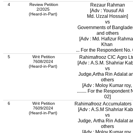
4
Review Petition
Rezaur Rahman
2/2025
[Adv : Yousuf Ali
(Heard-in-Part)
Md. Uzzal Hossain]
vs
Governments of Banglade
and others
[Adv : Md. Hafizur Rahm
Khan
... For the Respondent No. 
5
Writ Petition
Rahimafrooz CIC Agro Lt
7608/2024
[Adv : A.S.M. Shahriar Kab
(Heard-in-Part)
vs
Judge,Artha Rin Adalat a
others
[Adv : Moloy Kumar roy,
........ For the Respondent 
02]
6
Writ Petition
Rahimafrooz Accumulators 
7609/2024
[Adv : A.S.M Shahriar Kabi
(Heard-in-Part)
vs
Judge, Artha Rin Adalat a
others
[Adv : Moloy Kumar roy,