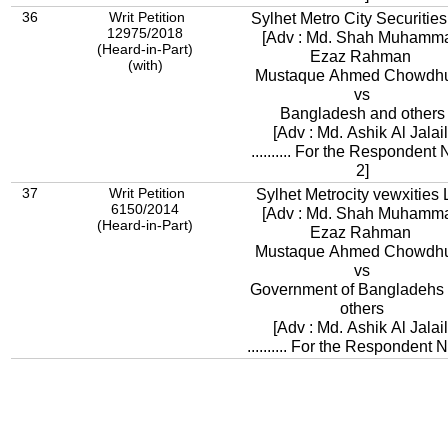
36
Writ Petition
Sylhet Metro City Securities
12975/2018
[Adv : Md. Shah Muhamm
(Heard-in-Part)
Ezaz Rahman
(with)
Mustaque Ahmed Chowdhu
vs
Bangladesh and others
[Adv : Md. Ashik Al Jalai
.......... For the Respondent 
2]
37
Writ Petition
Sylhet Metrocity vewxities L
6150/2014
[Adv : Md. Shah Muhamm
(Heard-in-Part)
Ezaz Rahman
Mustaque Ahmed Chowdhu
vs
Government of Bangladehs
others
[Adv : Md. Ashik Al Jalai
.......... For the Respondent N