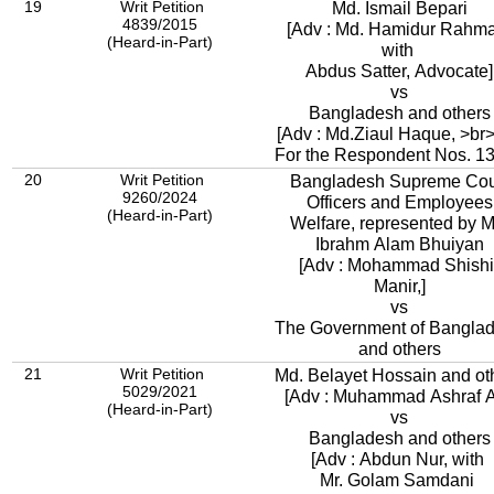
19
Writ Petition
Md. Ismail Bepari
4839/2015
[Adv : Md. Hamidur Rahm
(Heard-in-Part)
with
Abdus Satter, Advocate]
vs
Bangladesh and others
[Adv : Md.Ziaul Haque, >br> .
For the Respondent Nos. 13
20
Writ Petition
Bangladesh Supreme Cou
9260/2024
Officers and Employees
(Heard-in-Part)
Welfare, represented by M
Ibrahm Alam Bhuiyan
[Adv : Mohammad Shishi
Manir,]
vs
The Government of Bangla
and others
21
Writ Petition
Md. Belayet Hossain and ot
5029/2021
[Adv : Muhammad Ashraf Al
(Heard-in-Part)
vs
Bangladesh and others
[Adv : Abdun Nur, with
Mr. Golam Samdani