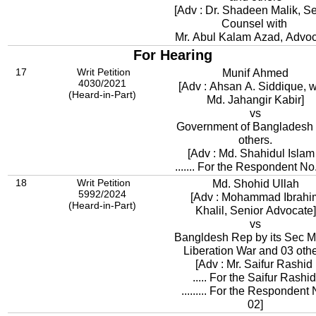
[Adv : Dr. Shadeen Malik, S
Counsel with
Mr. Abul Kalam Azad, Advoc
For Hearing
17
Writ Petition
Munif Ahmed
4030/2021
[Adv : Ahsan A. Siddique, 
(Heard-in-Part)
Md. Jahangir Kabir]
vs
Government of Bangladesh
others.
[Adv : Md. Shahidul Islam
....... For the Respondent No
18
Writ Petition
Md. Shohid Ullah
5992/2024
[Adv : Mohammad Ibrahi
(Heard-in-Part)
Khalil, Senior Advocate]
vs
Bangldesh Rep by its Sec Mi
Liberation War and 03 oth
[Adv : Mr. Saifur Rashid
..... For the Saifur Rashi
......... For the Respondent 
02]