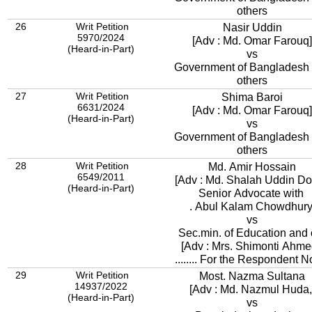
others
26
Writ Petition
Nasir Uddin
5970/2024
[Adv : Md. Omar Farouq]
(Heard-in-Part)
vs
Government of Bangladesh
others
27
Writ Petition
Shima Baroi
6631/2024
[Adv : Md. Omar Farouq]
(Heard-in-Part)
vs
Government of Bangladesh
others
28
Writ Petition
Md. Amir Hossain
6549/2011
[Adv : Md. Shalah Uddin Do
(Heard-in-Part)
Senior Advocate with
. Abul Kalam Chowdhury
vs
Sec.min. of Education and 
[Adv : Mrs. Shimonti Ahm
........ For the Respondent No
29
Writ Petition
Most. Nazma Sultana
14937/2022
[Adv : Md. Nazmul Huda,
(Heard-in-Part)
vs