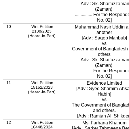
[Adv : Sk. Shaifuzzama
(Zaman)
............... For the Respond
No. 02]
10
Writ Petition
Muhammad Nasir Uddin a
2138/2023
another
(Heard-in-Part)
[Adv : Saqeb Mahbub]
vs
Government of Bangladesh
others
[Adv : Sk. Shaifuzzama
(Zaman)
............... For the Respond
No. 02]
11
Writ Petition
Evidence Limited
15152/2023
[Adv : Syed Shamim Ahs
(Heard-in-Part)
Habin]
vs
The Government of Bangla
and others.
[Adv : Ramjan Ali Shikder
12
Writ Petition
Ms. Farhana Khanum
16448/2024
[Adv : Sarker Tahmeena B