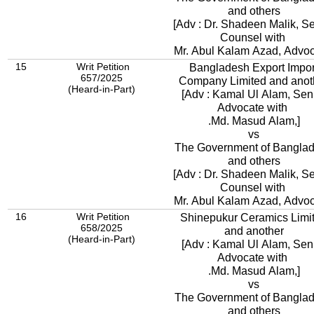
and others
[Adv : Dr. Shadeen Malik, S
Counsel with
Mr. Abul Kalam Azad, Advoc
15
Writ Petition
Bangladesh Export Impor
657/2025
Company Limited and 
(Heard-in-Part)
[Adv : Kamal Ul Alam, Sen
Advocate with
.Md. Masud Alam,]
vs
The Government of Bangla
and others
[Adv : Dr. Shadeen Malik, S
Counsel with
Mr. Abul Kalam Azad, Advoc
16
Writ Petition
Shinepukur Ceramics Limi
658/2025
and another
(Heard-in-Part)
[Adv : Kamal Ul Alam, Sen
Advocate with
.Md. Masud Alam,]
vs
The Government of Bangla
and others