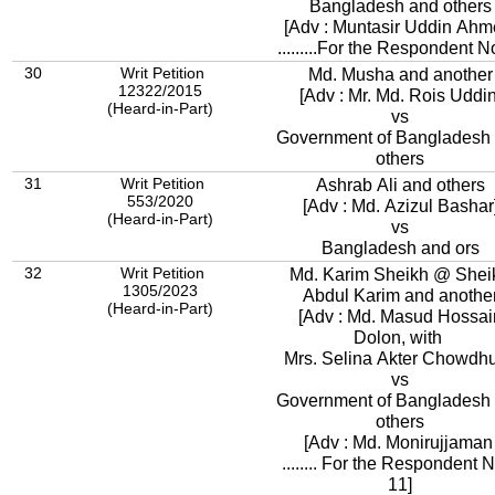
Bangladesh and others
[Adv : Muntasir Uddin Ah
.........For the Respondent No
30
Writ Petition
Md. Musha and another
12322/2015
[Adv : Mr. Md. Rois Uddin
(Heard-in-Part)
vs
Government of Bangladesh
others
31
Writ Petition
Ashrab Ali and others
553/2020
[Adv : Md. Azizul Bashar
(Heard-in-Part)
vs
Bangladesh and ors
32
Writ Petition
Md. Karim Sheikh @ Shei
1305/2023
Abdul Karim and anothe
(Heard-in-Part)
[Adv : Md. Masud Hossai
Dolon, with
Mrs. Selina Akter Chowdhu
vs
Government of Bangladesh
others
[Adv : Md. Monirujjama
........ For the Respondent 
11]