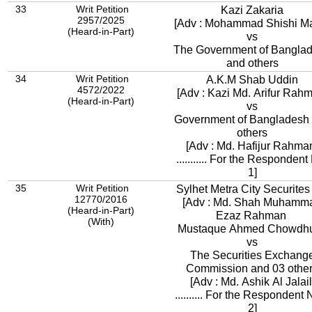
33
Writ Petition
Kazi Zakaria
2957/2025
[Adv : Mohammad Shishi Ma
(Heard-in-Part)
vs
The Government of Bangla
and others
34
Writ Petition
A.K.M Shab Uddin
4572/2022
[Adv : Kazi Md. Arifur Rah
(Heard-in-Part)
vs
Government of Bangladesh
others
[Adv : Md. Hafijur Rahm
........... For the Respondent
1]
35
Writ Petition
Sylhet Metra City Securites
12770/2016
[Adv : Md. Shah Muhamm
(Heard-in-Part)
Ezaz Rahman
(With)
Mustaque Ahmed Chowdhu
vs
The Securities Exchang
Commission and 03 othe
[Adv : Md. Ashik Al Jalai
.......... For the Respondent 
2]