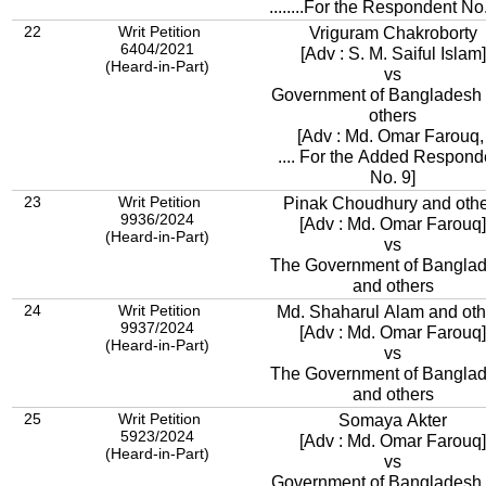
........For the Respondent No
22
Writ Petition
Vriguram Chakroborty
6404/2021
[Adv : S. M. Saiful Islam]
(Heard-in-Part)
vs
Government of Bangladesh
others
[Adv : Md. Omar Farouq
.... For the Added Respond
No. 9]
23
Writ Petition
Pinak Choudhury and othe
9936/2024
[Adv : Md. Omar Farouq]
(Heard-in-Part)
vs
The Government of Bangla
and others
24
Writ Petition
Md. Shaharul Alam and oth
9937/2024
[Adv : Md. Omar Farouq]
(Heard-in-Part)
vs
The Government of Bangla
and others
25
Writ Petition
Somaya Akter
5923/2024
[Adv : Md. Omar Farouq]
(Heard-in-Part)
vs
Government of Bangladesh