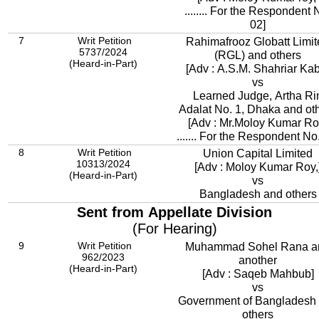
........ For the Respondent 
02]
7
Writ Petition
Rahimafrooz Globatt Limi
5737/2024
(RGL) and others
(Heard-in-Part)
[Adv : A.S.M. Shahriar Kab
vs
Learned Judge, Artha Ri
Adalat No. 1, Dhaka and ot
[Adv : Mr.Moloy Kumar R
....... For the Respondent No
8
Writ Petition
Union Capital Limited
10313/2024
[Adv : Moloy Kumar Roy,
(Heard-in-Part)
vs
Bangladesh and others
Sent from Appellate Division
(For Hearing)
9
Writ Petition
Muhammad Sohel Rana a
962/2023
another
(Heard-in-Part)
[Adv : Saqeb Mahbub]
vs
Government of Bangladesh
others