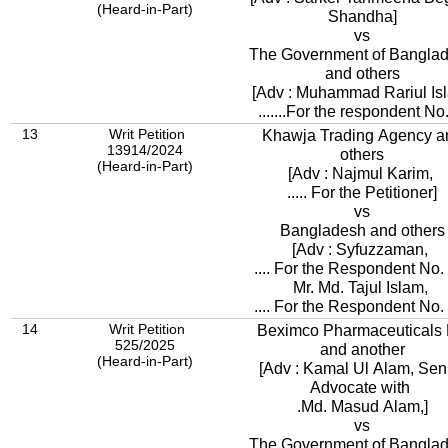
(Heard-in-Part)
Shandha]
vs
The Government of Bangla
and others
[Adv : Muhammad Rariul I
.......For the respondent No.
13
Writ Petition
Khawja Trading Agency a
13914/2024
others
(Heard-in-Part)
[Adv : Najmul Karim,
..... For the Petitioner]
vs
Bangladesh and others
[Adv : Syfuzzaman,
.... For the Respondent No
Mr. Md. Tajul Islam,
.... For the Respondent No.
14
Writ Petition
Beximco Pharmaceuticals 
525/2025
and another
(Heard-in-Part)
[Adv : Kamal Ul Alam, Sen
Advocate with
.Md. Masud Alam,]
vs
The Government of Bangla