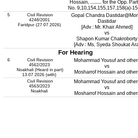
Hossain, ......... for the Opp. Par
No. 9,10,154,155,157,158(a)-158
5
Civil Revision
Gopal Chandra Dastidar@Mon
4248/2001
Dastidar
Faridpur (27.07.2026)
[Adv : Mr. Khair Ahmed]
vs
Shapon Kumar Chakroborty
[Adv : Ms. Syeda Shoukat Ara
For Hearing
6
Civil Revision
Mohammad Yousuf and other
4562/2023
vs
Noakhali (Heard in part)
Mosharrof Hossain and other
13.07.2026 (with)
Civil Revision
Mohammad Yousuf and other
4563/2023
vs
Noakhali
Mosharrof Hossain and other