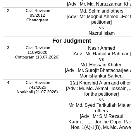
[Adv : Mr. Md. Nuruzzaman Kh
2
Civil Revision
Md. Selim and others
89/2012
[Adv : Mr. Moqbul Ahmed...For 
Chattogram
petitioner]
vs
Nazrul Islam
For Judgment
3
Civil Revision
Nasir Ahmed
1109/2020
[Adv : Mr. Hamidur Rahman]
Chttogram (13.07.2026)
vs
Md. Hossain Khaled
[Adv : Mr. Surojit Bhattacharjee 
Monishankar Sarker.]
4
Civil Revision
1(a) Khurshid Alam and other
742/2025
[Adv : Mr. Md. Akmal Hossain, ...
Noakhali (21.07.2026)
for the petitioner]
vs
Mr. Md. Syed Tarikullah Mia a
others
[Adv : Mr S.M Rezaul
Karim.............for the Oppo. Par
Nos. 1(A)-1(B), Mr. Md. Anwe