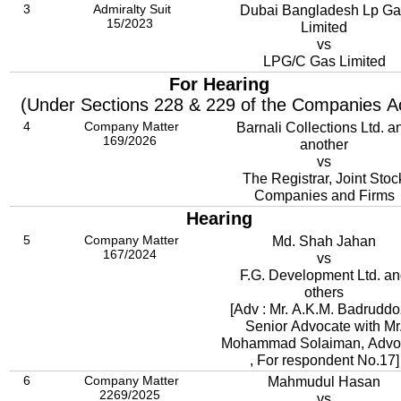
3
Admiralty Suit
Dubai Bangladesh Lp Ga
15/2023
Limited
vs
LPG/C Gas Limited
For Hearing
(Under Sections 228 & 229 of the Companies A
4
Company Matter
Barnali Collections Ltd. a
169/2026
another
vs
The Registrar, Joint Stoc
Companies and Firms
Hearing
5
Company Matter
Md. Shah Jahan
167/2024
vs
F.G. Development Ltd. a
others
[Adv : Mr. A.K.M. Badruddo
Senior Advocate with Mr
Mohammad Solaiman, Advo
, For respondent No.17]
6
Company Matter
Mahmudul Hasan
2269/2025
vs