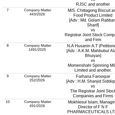
RJSC and another
7
Company Matter
M/S. Chittagong Biscuit a
443/2026
Food Product Limited
[Adv : Md. Golam Rabban
Sharif]
vs
Registrar Joint Stock Com
and Firm
8
Company Matter
N.A Husanin A.T (Petition
1491/2025
[Adv : A.K.M. Mahbubul A
Bhuiyan]
vs
Momenshahi Spinning Mil
Limited and another.
9
Company Matter
Farhana Farooque
252/2026
[Adv : H.M. Shanjid Siddiq
vs
The Registrar Joint Stoc
Companies and Firms
10
Company Matter
Mokhlesul Islam, Managi
491/2026
Director of F N F
PHARMACEUTICALS LT