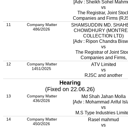
[Adv : Sheikh Sohel Mahm
vs
The Registrar, Joint Stoc
Companies and Firms (RJ
11
Company Matter
SHAMSUDDIN MD. SHAH
486/2026
CHOWDHURY (MONTRE
COLLECTION LTD)
[Adv : Ripon Chandra Bisw
vs
The Registrar of Joint Sto
Companies and Firms,
12
Company Matter
ATV Limited
1451/2025
vs
RJSC and another
Hearing
(Fixed on 22.06.26)
13
Company Matter
Md Shah Jahan Molla
436/2026
[Adv : Mohammad Ariful Isl
vs
M.S Type Industries Limit
14
Company Matter
Rasel mahmud
450/2026
vs