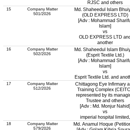
RJSC and others
15
Company Matter
Md. Shaheedul Islam Bhuiyan
501/2026
(OLD EXPRESS LTD)
[Adv : Mohammad Sharifu
Islam]
vs
OLD EXPRESS LTD an
another
16
Company Matter
Md. Shaheedul Islam Bhuiyan
502/2026
(Esprit Textile Ltd.)
[Adv : Mohammad Sharifu
Islam]
vs
Esprit Textile Ltd. and anot
17
Company Matter
Chittagong Eye Infirmary 
512/2026
Training Complex (CEITC
represented by its managi
Trustee and others
[Adv : Md. Monjur Nahid
vs
imperial hospital limited,
18
Company Matter
Md. Anamul Hoque (Petitio
579/2026
[Adv : Golam Kibria Soura