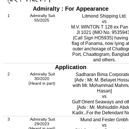
Admiralty : For Appearance
1
Admiralty Suit
Litmond Shipping Ltd.
55/2025
vs
M.V. WINTON T 128 ex Pan
JI 1021 (IMO No. 9535943
(Call Sign HO5935) having
flag of Panama, now lying at
outer anchorage of Chatto
Port, Chaattogram, Bangla
and others.
Application
2
Admiralty Suit
Sadharan Bima Corporati
30/2020
[Adv : Mr. M. Belayet Hoss
(Heard in part)
with Mr. Mohammad Mahmu
Hasan]
vs
Gulf Orient Seaways and ot
[Adv : Mr. Mohiuddin Abd
Kadir...For the Defendant No
3
Admiralty Suit
Mund and Fester Gmbh
29/2023
vs
(Heard in part)