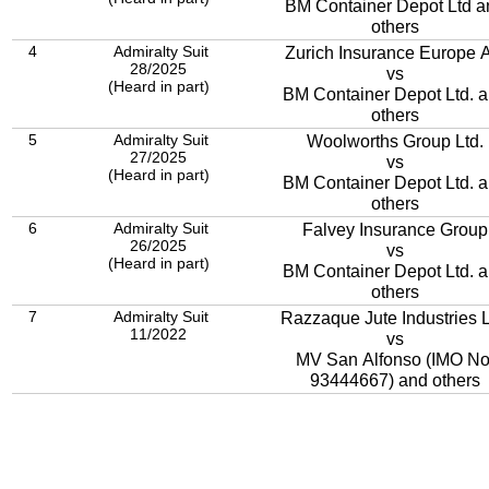
BM Container Depot Ltd a
others
4
Admiralty Suit
Zurich Insurance Europe 
28/2025
vs
(Heard in part)
BM Container Depot Ltd. 
others
5
Admiralty Suit
Woolworths Group Ltd.
27/2025
vs
(Heard in part)
BM Container Depot Ltd. 
others
6
Admiralty Suit
Falvey Insurance Group
26/2025
vs
(Heard in part)
BM Container Depot Ltd. 
others
7
Admiralty Suit
Razzaque Jute Industries L
11/2022
vs
MV San Alfonso (IMO No
93444667) and others