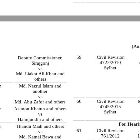
[An
59
Civil Revision
Deputy Commissioner,
4723/2010
Sirajgonj
Sylhet
vs
Md. Liakat Ali Khan and
others
n
Md. Nazrul Islam and
another
vs
60
Civil Revision
M
Md. Abu Zafor and others
4745/2015
n
Asimon Khatun and others
Sylhet
vs
Hamijuddin and others
For Heari
n
Thandu Miah and others
61
Civil Revision
vs
761/2012
Md. Kamal Bewa and