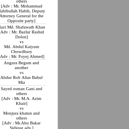
others
[Adv : Mr. Mohammad
abibullah Habib, Deputy
Attorney General for the
Opposite party]
azi Md. Shafawath Khan
[Adv : Mr. Bazlur Rashid
Dolon]
vs
Md. Abdul Kaiyum
Chowdhury
[Adv : Mr. Foyej Ahmed]
Angura Begum and
another
vs
Abdur Rob Alias Babul
Mia
Sayed osman Gani and
others
[Adv : Mr. M.A. Azim
Khair]
vs
Monjura khatun and
others
[Adv : Mr.Abu Bakar
Sidique adv.]