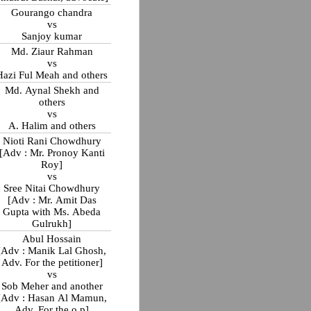
Gourango chandra
vs
Sanjoy kumar
Md. Ziaur Rahman
vs
Hazi Ful Meah and others
Md. Aynal Shekh and
others
vs
A. Halim and others
Nioti Rani Chowdhury
[Adv : Mr. Pronoy Kanti
Roy]
vs
Sree Nitai Chowdhury
[Adv : Mr. Amit Das
Gupta with Ms. Abeda
Gulrukh]
Abul Hossain
[Adv : Manik Lal Ghosh,
Adv. For the petitioner]
vs
Sob Meher and another
[Adv : Hasan Al Mamun,
Adv. For the o.p]