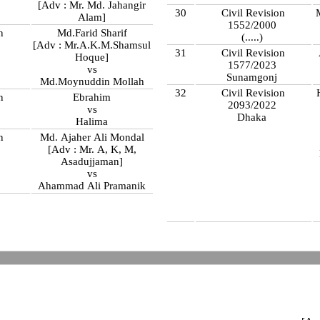
[Adv : Mr. Md. Jahangir
30
Civil Revision
Alam]
1552/2000
n
Md.Farid Sharif
(.....)
[Adv : Mr.A.K.M.Shamsul
31
Civil Revision
Hoque]
1577/2023
vs
Sunamgonj
Md.Moynuddin Mollah
32
Civil Revision
n
Ebrahim
2093/2022
vs
Dhaka
n
Halima
n
Md. Ajaher Ali Mondal
[Adv : Mr. A, K, M,
Asadujjaman]
vs
Ahammad Ali Pramanik