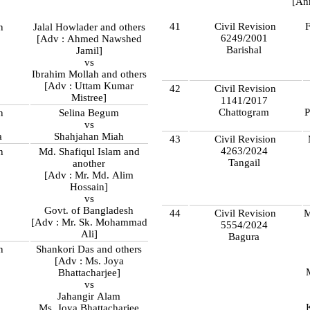
[An
41
Civil Revision
F
n
Jalal Howlader and others
6249/2001
[Adv : Ahmed Nawshed
Barishal
Jamil]
vs
Ibrahim Mollah and others
[Adv : Uttam Kumar
42
Civil Revision
Mistree]
1141/2017
Chattogram
P
n
Selina Begum
vs
a
Shahjahan Miah
43
Civil Revision
4263/2024
n
Md. Shafiqul Islam and
Tangail
another
[Adv : Mr. Md. Alim
Hossain]
vs
Govt. of Bangladesh
44
Civil Revision
M
[Adv : Mr. Sk. Mohammad
5554/2024
Ali]
Bagura
n
Shankori Das and others
[Adv : Ms. Joya
r
Bhattacharjee]
vs
Jahangir Alam
Ms. Joya Bhattacharjee