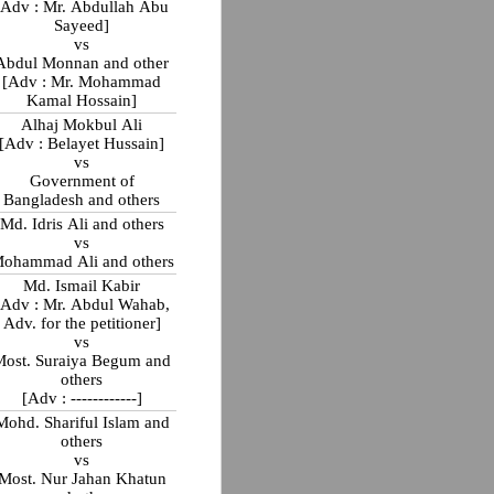
[Adv : Mr. Abdullah Abu
Sayeed]
vs
Abdul Monnan and other
[Adv : Mr. Mohammad
Kamal Hossain]
Alhaj Mokbul Ali
[Adv : Belayet Hussain]
vs
Government of
Bangladesh and others
Md. Idris Ali and others
vs
ohammad Ali and others
Md. Ismail Kabir
[Adv : Mr. Abdul Wahab,
Adv. for the petitioner]
vs
Most. Suraiya Begum and
others
[Adv : ------------]
Mohd. Shariful Islam and
others
vs
Most. Nur Jahan Khatun