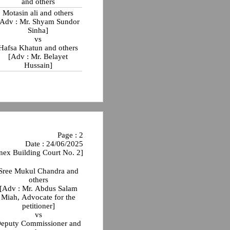
and others
Motasin ali and others
dv : Mr. Shyam Sundor
Sinha]
vs
Hafsa Khatun and others
[Adv : Mr. Belayet
Hussain]
Page : 2
Date : 24/06/2025
nex Building Court No. 2]
Sree Mukul Chandra and
others
[Adv : Mr. Abdus Salam
Miah, Advocate for the
petitioner]
vs
eputy Commissioner and