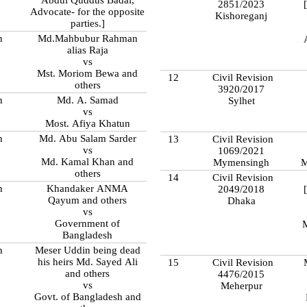
2851/2023
Advocate- for the opposite
Kishoreganj
parties.]
n
Md.Mahbubur Rahman
alias Raja
vs
Mst. Moriom Bewa and
12
Civil Revision
others
3920/2017
n
Md. A. Samad
Sylhet
vs
Most. Afiya Khatun
n
Md. Abu Salam Sarder
13
Civil Revision
vs
1069/2021
Md. Kamal Khan and
Mymensingh
M
others
14
Civil Revision
n
Khandaker ANMA
2049/2018
Qayum and others
Dhaka
vs
Government of
Bangladesh
n
Meser Uddin being dead
his heirs Md. Sayed Ali
15
Civil Revision
and others
4476/2015
vs
Meherpur
Govt. of Bangladesh and