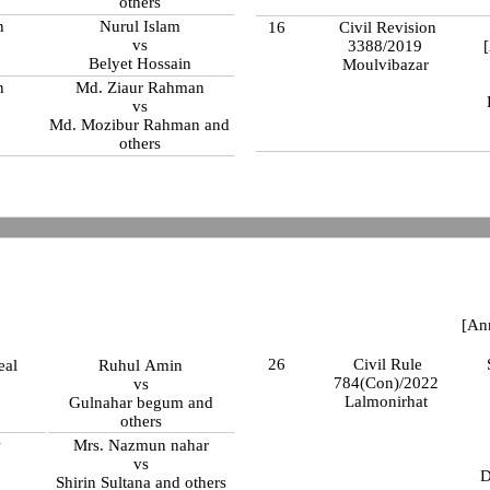
others
n
Nurul Islam
16
Civil Revision
vs
3388/2019
[A
h
Belyet Hossain
Moulvibazar
n
Md. Ziaur Rahman
vs
Md. Mozibur Rahman and
others
[An
26
Civil Rule
eal
Ruhul Amin
784(Con)/2022
vs
Lalmonirhat
Gulnahar begum and
others
w
Mrs. Nazmun nahar
vs
D
Shirin Sultana and others