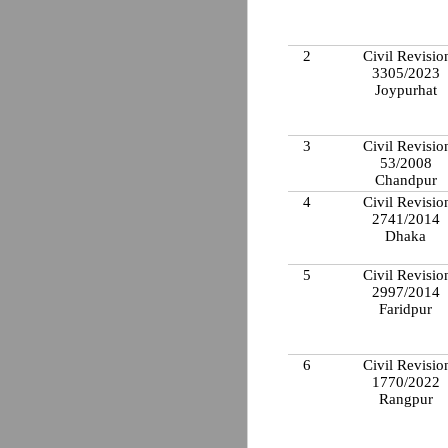
2
Civil Revisio
3305/2023
Joypurhat
3
Civil Revisio
53/2008
Chandpur
4
Civil Revisio
2741/2014
Dhaka
5
Civil Revisio
2997/2014
Faridpur
6
Civil Revisio
1770/2022
Rangpur