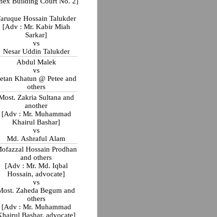
nex Building Court No. 2]
aruque Hossain Talukder
[Adv : Mr. Kabir Miah
Sarkar]
vs
Nesar Uddin Talukder
Abdul Malek
vs
etan Khatun @ Petee and
others
Most. Zakria Sultana and
another
[Adv : Mr. Muhammad
Khairul Bashar]
vs
Md. Ashraful Alam
ofazzal Hossain Prodhan
and others
[Adv : Mr. Md. Iqbal
Hossain, advocate]
vs
Most. Zaheda Begum and
others
[Adv : Mr. Muhammad
Khairul Bashar, advocate]