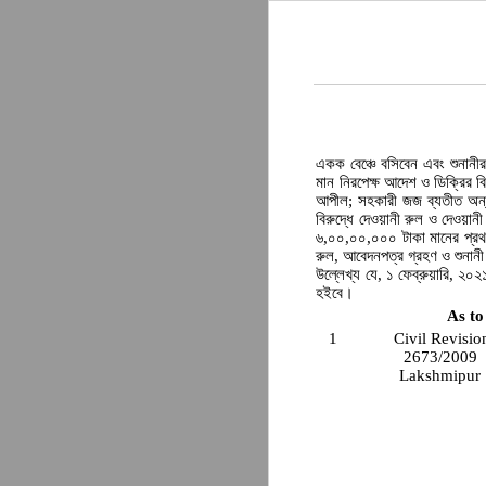
একক বেঞ্চে বসিবেন এবং শুনানী
মান নিরপেক্ষ আদেশ ও ডিক্রির বি
আপীল; সহকারী জজ ব্যতীত অন্য
বিরুদ্ধে দেওয়ানী রুল ও দেওয়ান
৬,০০,০০,০০০ টাকা মানের প্রথম
রুল, আবেদনপত্র গ্রহণ ও শুনান
উল্লেখ্য যে, ১ ফেব্রুয়ারি, ২০২১খ
হইবে।
As to
1
Civil Revisio
2673/2009
Lakshmipur