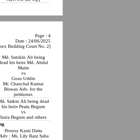
Page : 4
Date : 24/06/2025
nex Building Court No. 2]
Md. Satokin Ali being
dead his heirs Md. Abdul
Matin
vs
Gous Uddin
Mr. Chanchal Kumar
Biswas Adv. for the
petitioner.
d. Satkin Ali being dead
his heirs Peatu Begum
vs
Saira Begum and others
ng
Pronoy Kanti Datta
[Adv : Ms. Lily Rani Saha