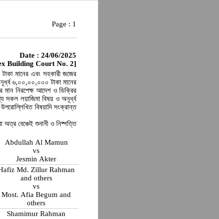
Page :
1
Date : 24/06/2025
x Building Court No. 2]
০০ টাকা মানের এবং সহকারী জজের
অনূর্ধ্ব ৬,০০,০০,০০০ টাকা মানের
 মান নিরপেক্ষ আদেশ ও ডিক্রির
্য সকল লয়াজিমা বিষয় ও অনূর্ধ্ব
উপরোল্লিখিত বিষয়াদি সংক্রান্ত
া অত্র বেঞ্চেই শুনানী ও নিষ্পত্তি
Abdullah Al Mamun
vs
Jesmin Akter
Hafiz Md. Zillur Rahman
and others
vs
Most. Afia Begum and
others
Shamimur Rahman