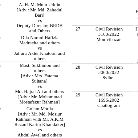
n
A. H. M. Moin Uddin
[Adv : Mr. Md. Zahedul
H
Bari]
vs
Deputy Director, BRDB
27
Civil Revision
H
and Others
3160/2022
n
Dila Nurani Hafizia
Moulvibazar
Madraeha and others
vs
Jahura Akter Khatoon and
others
n
Most. Sukhimon and
28
Civil Revision
others
3060/2022
[Adv : Mrs. Fatema
Sylhet
Sultana]
vs
Md. Hajrat Ali and others
29
Civil Revision
[Adv : Mr. Mohammad
1696/2002
Mostafezur Rahman]
Chattogram
n
Golam Moula
[Adv : Mr. Md. Mosiur
Rahman with Mr. A.K.M
Rezaul Karim Khandaker]
vs
Abdul Awal and others