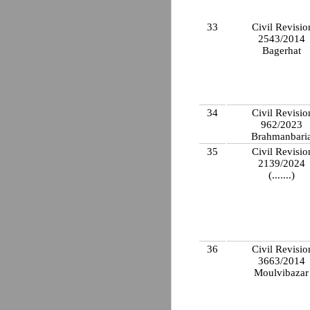
33
Civil Revisio
2543/2014
Bagerhat
34
Civil Revisio
962/2023
Brahmanbari
35
Civil Revisio
2139/2024
(.......)
36
Civil Revisio
3663/2014
Moulvibaza