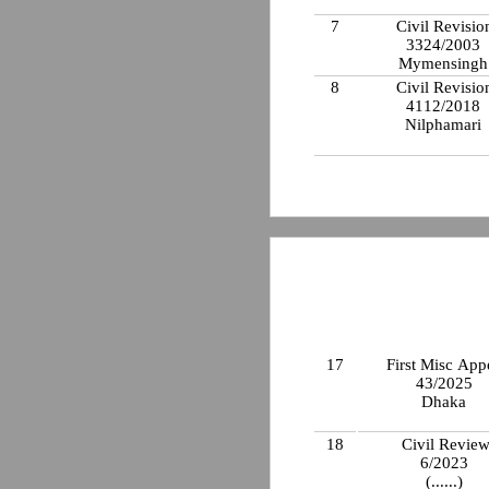
7
Civil Revisio
3324/2003
Mymensing
8
Civil Revisio
4112/2018
Nilphamari
17
First Misc App
43/2025
Dhaka
18
Civil Revie
6/2023
(......)