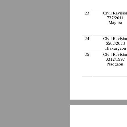
23
Civil Revisio
737/2011
Magura
24
Civil Revisio
6502/2023
Thakurgao
25
Civil Revisio
3312/1997
Naogaon