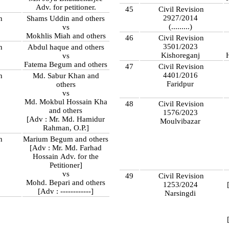
Adv. for petitioner.
45
Civil Revision
2927/2014
n
Shams Uddin and others
(.........)
vs
Mokhlis Miah and others
46
Civil Revision
3501/2023
n
Abdul haque and others
Kishoreganj
vs
Fatema Begum and others
47
Civil Revision
4401/2016
n
Md. Sabur Khan and
Faridpur
others
vs
Md. Mokbul Hossain Kha
48
Civil Revision
and others
1576/2023
[Adv : Mr. Md. Hamidur
Moulvibazar
Rahman, O.P.]
n
Marium Begum and others
[Adv : Mr. Md. Farhad
Hossain Adv. for the
Petitioner]
vs
49
Civil Revision
Mohd. Bepari and others
1253/2024
[Adv : ------------]
Narsingdi