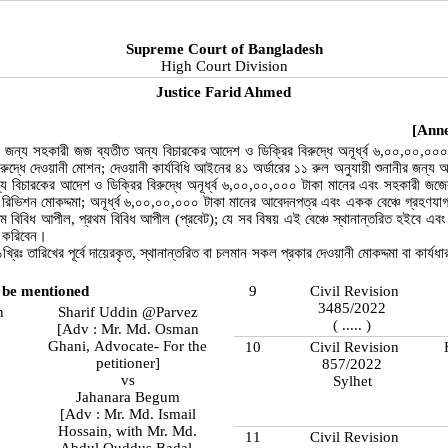
Supreme Court of Bangladesh
High Court Division
Justice Farid Ahmed
[Anne
র জন্য সহকারী জজ ব্যতীত অন্য বিচারকের আদেশ ও ডিক্রির বিরুদ্ধে অনূর্ধ্ব ৬,০০,০০,০
রুদ্ধে দেওয়ানী মোশন; দেওয়ানী কার্যবিধি আইনের ৪১ অর্ডারের ১১ রুল অনুযায়ী শুনানীর জন্য 
 বিচারকের আদেশ ও ডিক্রির বিরুদ্ধে অনূর্ধ্ব ৬,০০,০০,০০০ টাকা মানের এবং সহকারী জজের
ী রিভিশন মোকদ্দমা; অনূর্ধ্ব ৬,০০,০০,০০০ টাকা মানের আবেদনপত্র এবং একক বেঞ্চে গ্রহণযাগ
 বিবিধ আপীল, প্রথম বিবিধ আপীল (প্রবেট); যে সব বিষয় এই বেঞ্চে স্থানান্তরিত হইবে এবং 
ী করিবেন।
্রিঃ তারিখের পূর্বে দায়েরকৃত, স্থানান্তরিত বা চলমান সকল প্রকার দেওয়ানী মোকদ্দমা বা কার্যধার
 be mentioned
9
Civil Revision
3485/2022
n
Sharif Uddin @Parvez
( ..... )
[Adv : Mr. Md. Osman
Ghani, Advocate- For the
10
Civil Revision
petitioner]
857/2022
vs
Sylhet
Jahanara Begum
[Adv : Mr. Md. Ismail
Hossain, with Mr. Md.
11
Civil Revision
Abdul Quddus Badal,