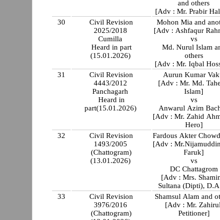
and others
[Adv : Mr. Prabir Hal
30
Civil Revision
Mohon Mia and ano
2025/2018
[Adv : Ashfaqur Rah
Cumilla
vs
Heard in part
Md. Nurul Islam a
(15.01.2026)
others
[Adv : Mr. Iqbal Hos
31
Civil Revision
Aurun Kumar Vak
4443/2012
[Adv : Mr. Md. Tahe
Panchagarh
Islam]
Heard in
vs
part(15.01.2026)
Anwarul Azim Bac
[Adv : Mr. Zahid A
Hero]
32
Civil Revision
Fardous Akter Chow
1493/2005
[Adv : Mr.Nijamuddi
(Chattogram)
Faruk]
(13.01.2026)
vs
DC Chattagrom
[Adv : Mrs. Shami
Sultana (Dipti), D.
33
Civil Revision
Shamsul Alam and ot
3976/2016
[Adv : Mr. Zahirul
(Chattogram)
Petitioner]