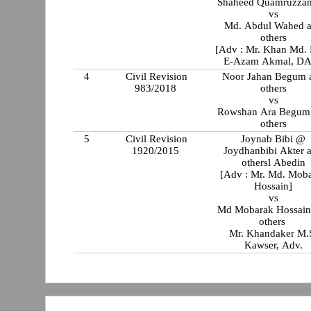
Shaheed Quamruzza
vs
Md. Abdul Wahed 
others
[Adv : Mr. Khan Md. 
E-Azam Akmal, D
4
Civil Revision
Noor Jahan Begum 
983/2018
others
vs
Rowshan Ara Begum
others
5
Civil Revision
Joynab Bibi @
1920/2015
Joydhanbibi Akter 
othersl Abedin
[Adv : Mr. Md. Mob
Hossain]
vs
Md Mobarak Hossain
others
Mr. Khandaker M.
Kawser, Adv.