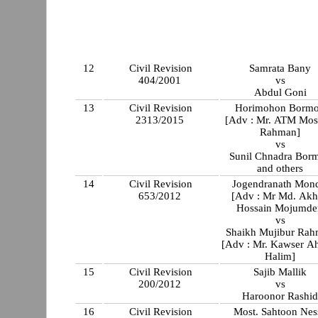
12
Civil Revision
Samrata Bany
404/2001
vs
Abdul Goni
13
Civil Revision
Horimohon Borm
2313/2015
[Adv : Mr. ATM Mos
Rahman]
vs
Sunil Chnadra Bor
and others
14
Civil Revision
Jogendranath Mon
653/2012
[Adv : Mr Md. Akh
Hossain Mojumde
vs
Shaikh Mujibur Ra
[Adv : Mr. Kawser 
Halim]
15
Civil Revision
Sajib Mallik
200/2012
vs
Haroonor Rashi
16
Civil Revision
Most. Sahtoon Nes