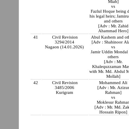
Miah]
vs
Fazlul Hoque being 
his legal heirs; Jamir
and others
[Adv : Mr. Zahid
Ahammad Hero]
41
Civil Revision
Abul Kashem and ot
3294/2014
[Adv : Shahinoor Al
Nagaon (14.01.2026)
vs
Jamir Uddin Mondal
others
[Adv : Mr.
Khalequzzaman Ma
with Mr. Md. Abdul 
Mollah]
42
Civil Revision
Mohammed Ali
3485/2006
[Adv : Mr. Azizu
Kurigram
Rahman]
vs
Moklesur Rahma
[Adv : Mr. Md. Zak
Hossain Ripon]