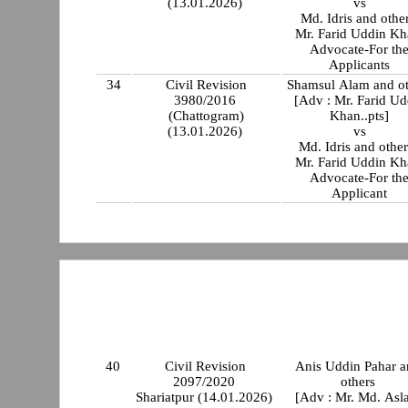
(13.01.2026)
vs
Md. Idris and othe
Mr. Farid Uddin Kh
Advocate-For th
Applicants
34
Civil Revision
Shamsul Alam and ot
3980/2016
[Adv : Mr. Farid Ud
(Chattogram)
Khan..pts]
(13.01.2026)
vs
Md. Idris and other
Mr. Farid Uddin Kh
Advocate-For th
Applicant
40
Civil Revision
Anis Uddin Pahar 
2097/2020
others
Shariatpur (14.01.2026)
[Adv : Mr. Md. As