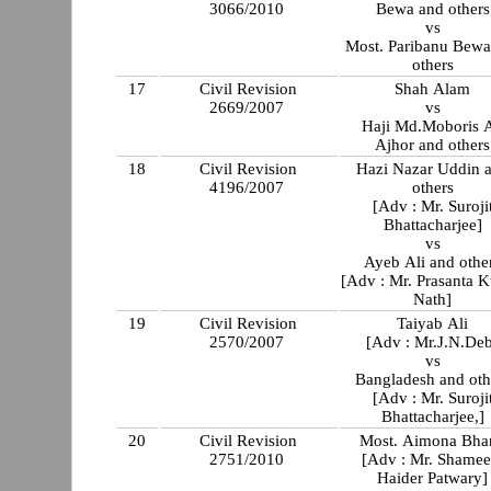
3066/2010
Bewa and others
vs
Most. Paribanu Bewa
others
17
Civil Revision
Shah Alam
2669/2007
vs
Haji Md.Moboris A
Ajhor and others
18
Civil Revision
Hazi Nazar Uddin 
4196/2007
others
[Adv : Mr. Suroji
Bhattacharjee]
vs
Ayeb Ali and othe
[Adv : Mr. Prasanta 
Nath]
19
Civil Revision
Taiyab Ali
2570/2007
[Adv : Mr.J.N.De
vs
Bangladesh and oth
[Adv : Mr. Suroji
Bhattacharjee,]
20
Civil Revision
Most. Aimona Bha
2751/2010
[Adv : Mr. Shame
Haider Patwary]