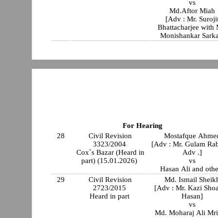
vs
Md.Aftor Miah
[Adv : Mr. Suroji
Bhattacharjee with 
Monishankar Sarka
For Hearing
28
Civil Revision
Mostafque Ahme
3323/2004
[Adv : Mr. Gulam Ra
Cox`s Bazar (Heard in
Adv .]
part) (15.01.2026)
vs
Hasan Ali and othe
29
Civil Revision
Md. Ismail Sheik
2723/2015
[Adv : Mr. Kazi Sho
Heard in part
Hasan]
vs
Md. Moharaj Ali Mr