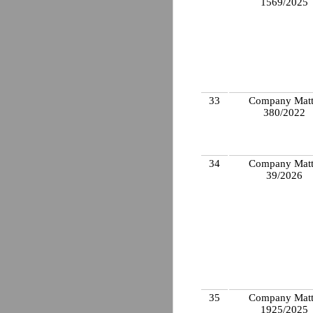
1569/2025
33
Company Matt
380/2022
34
Company Matt
39/2026
35
Company Matt
1925/2025