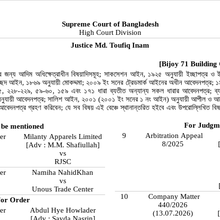
Supreme Court of Bangladesh
High Court Division
Justice Md. Toufiq Inam
[Bijoy 71 Building
র জন্য আদিম অধিক্ষেত্রাধীন বিষয়াদিসমূহ; সাকসেশন আইন, ১৯২৫ অনুযায়ী ইচ্ছাপত্র ও ইচ্
 বিচ্ছেদ আইন, ১৮৬৯ অনুযায়ী মোকদ্দমা; ২০০৯ ইং সনের ট্রেডমার্ক আইনের অধীন আবেদনপত্র;
, ২২৮-২২৯, ৫৯-৬০, ১৫৯ এবং ১৭১ ধারা ব্যতীত অন্যান্য সকল ধারার আবেদনপত্র; ব্
নুযায়ী আবেদনপত্র; সালিশ আইন, ২০০১ (২০০১ ইং সনের ১ নং আইন) অনুযায়ী আপীল ও আব
বেদনপত্র গ্রহণ করিবেন; যে সব বিষয় এই বেঞ্চে স্থানান্তরিত হইবে এবং উপরোল্লিখিত বিষ
For Judgm
 be mentioned
9
Arbitration Appeal
er
Milanty Apparels Limited
8/2025
[Adv : M.M. Shafiullah]
vs
RJSC
er
Namiha NahidKhan
vs
Unous Trade Center
10
Company Matter
or Order
440/2026
er
Abdul Hye Howlader
(13.07.2026)
[Adv : Sayda Nasrin]