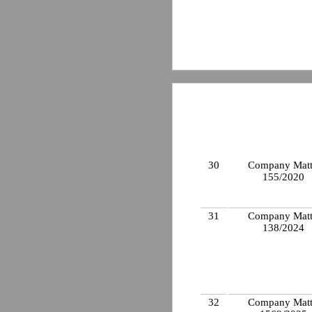
30
Company Matt
155/2020
31
Company Matt
138/2024
32
Company Matt