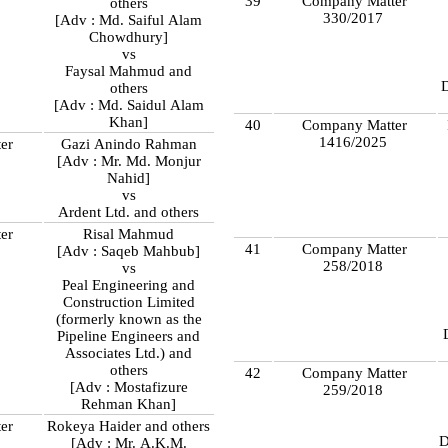
39
Company Matter
others
330/2017
[Adv : Md. Saiful Alam
Chowdhury]
vs
Faysal Mahmud and
others
[Adv : Md. Saidul Alam
Khan]
40
Company Matter
1416/2025
er
Gazi Anindo Rahman
[Adv : Mr. Md. Monjur
Nahid]
vs
Ardent Ltd. and others
er
Risal Mahmud
41
Company Matter
[Adv : Saqeb Mahbub]
258/2018
vs
Peal Engineering and
Construction Limited
(formerly known as the
Pipeline Engineers and
Associates Ltd.) and
others
42
Company Matter
[Adv : Mostafizure
259/2018
Rehman Khan]
er
Rokeya Haider and others
D
[Adv : Mr. A.K.M.