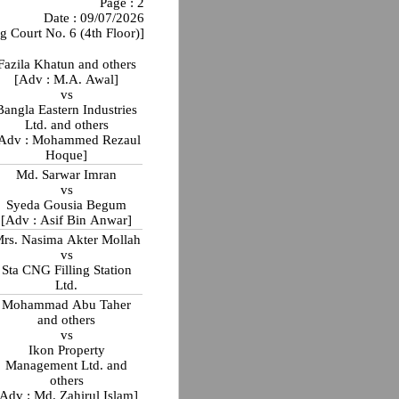
Page : 2
Date : 09/07/2026
g Court No. 6 (4th Floor)]
Fazila Khatun and others
[Adv : M.A. Awal]
vs
Bangla Eastern Industries
Ltd. and others
Adv : Mohammed Rezaul
Hoque]
Md. Sarwar Imran
vs
Syeda Gousia Begum
[Adv : Asif Bin Anwar]
rs. Nasima Akter Mollah
vs
Sta CNG Filling Station
Ltd.
Mohammad Abu Taher
and others
vs
Ikon Property
Management Ltd. and
others
[Adv : Md. Zahirul Islam]