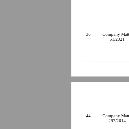
36
Company Matt
51/2021
44
Company Matt
297/2014