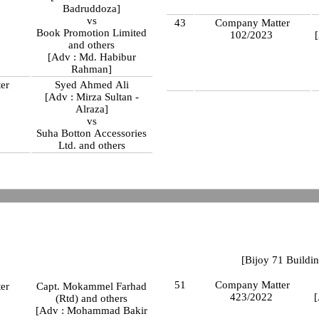
Badruddoza]
vs
43
Company Matter
Book Promotion Limited
102/2023
and others
[Adv : Md. Habibur
Rahman]
er
Syed Ahmed Ali
[Adv : Mirza Sultan -
Alraza]
vs
Suha Botton Accessories
Ltd. and others
[Bijoy 71 Buildin
51
Company Matter
er
Capt. Mokammel Farhad
423/2022
(Rtd) and others
[Adv : Mohammad Bakir