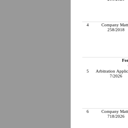
4
Company Matt
258/2018
Fo
5
Arbitration Appli
7/2026
6
Company Matt
718/2026