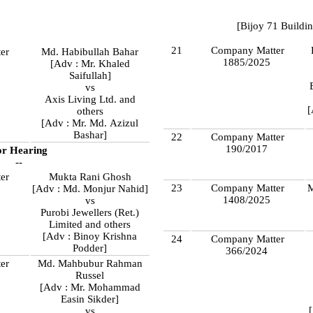
[Bijoy 71 Buildin
21
Company Matter
er
Md. Habibullah Bahar
1885/2025
[Adv : Mr. Khaled
Saifullah]
vs
Axis Living Ltd. and
[
others
[Adv : Mr. Md. Azizul
Bashar]
22
Company Matter
190/2017
or Hearing
--
er
Mukta Rani Ghosh
23
Company Matter
M
[Adv : Md. Monjur Nahid]
1408/2025
vs
Purobi Jewellers (Ret.)
Limited and others
[Adv : Binoy Krishna
24
Company Matter
Podder]
366/2024
er
Md. Mahbubur Rahman
Russel
[Adv : Mr. Mohammad
Easin Sikder]
vs