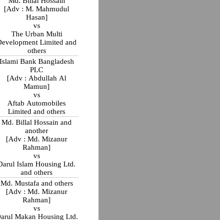
Md. Billal Hossain
[Adv : M. Mahmudul
Hasan]
vs
The Urban Multi
Development Limited and
others
Islami Bank Bangladesh
PLC
[Adv : Abdullah Al
Mamun]
vs
Aftab Automobiles
Limited and others
Md. Billal Hossain and
another
[Adv : Md. Mizanur
Rahman]
vs
Darul Islam Housing Ltd.
and others
Md. Mustafa and others
[Adv : Md. Mizanur
Rahman]
vs
arul Makan Housing Ltd.