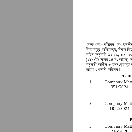
একক বেঞ্চে বসিবেন এবং শুনানী
বিষয়বস্তুর অধিক্ষেত্র; বিবাহ
আইন অনুযায়ী ১২-১৩, ৮১, ৮৫
(১৯৯১ইং সনের ১৪ নং আইন) অ
অনুযায়ী আপীল ও তৎসংক্রান্ত আ
গ্রহণ ও শুনানী করিবেন।
As to
1
Company Matt
951/2024
2
Company Matt
1052/2024
F
3
Company Matt
216/2020