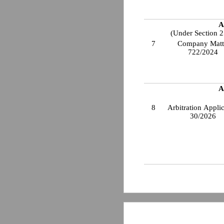
A
(Under Section 
7
Company Matt
722/2024
A
8
Arbitration Appli
30/2026