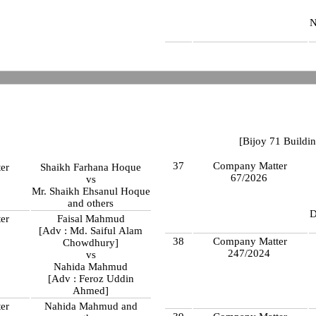
N
[Bijoy 71 Buildin
37
Company Matter
er
Shaikh Farhana Hoque
67/2026
vs
Mr. Shaikh Ehsanul Hoque
and others
er
Faisal Mahmud
[Adv : Md. Saiful Alam
38
Company Matter
Chowdhury]
247/2024
vs
Nahida Mahmud
[Adv : Feroz Uddin
Ahmed]
er
Nahida Mahmud and