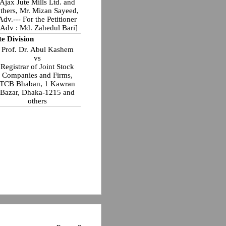
Ajax Jute Mills Ltd. and
thers, Mr. Mizan Sayeed,
Adv.--- For the Petitioner
[Adv : Md. Zahedul Bari]
te Division
Prof. Dr. Abul Kashem
vs
Registrar of Joint Stock
Companies and Firms,
TCB Bhaban, 1 Kawran
Bazar, Dhaka-1215 and
others