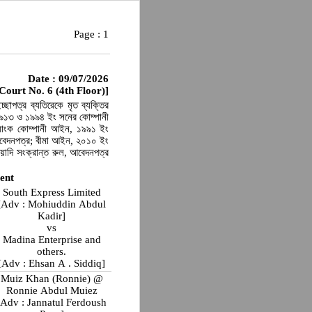
Page :
1
Date : 09/07/2026
 Court No. 6 (4th Floor)]
ছাপত্র ব্যতিরেকে মৃত ব্যক্তির
 ১৯১৩ ও ১৯৯৪ ইং সনের কোম্পানী
যাংক কোম্পানী আইন, ১৯৯১ ইং
েদনপত্র; বীমা আইন, ২০১০ ইং
য়াদি সংক্রান্ত রুল, আবেদনপত্র
ent
South Express Limited
[Adv : Mohiuddin Abdul
Kadir]
vs
Madina Enterprise and
others.
[Adv : Ehsan A . Siddiq]
Muiz Khan (Ronnie) @
Ronnie Abdul Muiez
[Adv : Jannatul Ferdoush