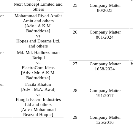
Next Concept Limited and
25
Company Matter
others
80/2023
er
Mohammad Riyad Arafat
Amin and others
[Adv : A.K.M.
Badruddoza]
26
Company Matter
vs
801/2024
Hopes and Dreams Ltd.
and others
er
Md. Md. Hadiuzzaman
Tariqul
vs
27
Company Matter
W
ElectroCom Ideas
1658/2024
[Adv : Mr. A.K.M.
Badrudduza]
er
Fazila Khatun
[Adv : M.A. Awal]
28
Company Matter
vs
191/2017
Bangla Estern Industries
Ltd and others
[Adv : Mohammad
Reazaul Hoque]
29
Company Matter
125/2016