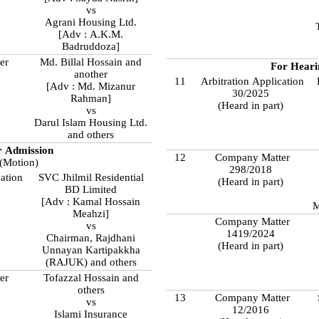
vs
Agrani Housing Ltd.
[Adv : A.K.M.
Badruddoza]
er
Md. Billal Hossain and
For Heari
another
11
Arbitration Application
[Adv : Md. Mizanur
30/2025
Rahman]
(Heard in part)
vs
Darul Islam Housing Ltd.
and others
r Admission
12
Company Matter
(Motion)
298/2018
cation
SVC Jhilmil Residential
(Heard in part)
BD Limited
[Adv : Kamal Hossain
M
Meahzi]
Company Matter
vs
1419/2024
Chairman, Rajdhani
(Heard in part)
Unnayan Kartipakkha
(RAJUK) and others
er
Tofazzal Hossain and
others
13
Company Matter
vs
12/2016
Islami Insurance