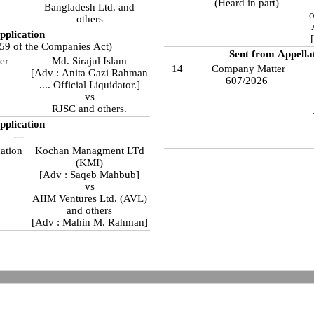
(Heard in part)
Bangladesh Ltd. and
o
others
pplication
259 of the Companies Act)
Sent from Appella
er
Md. Sirajul Islam
14
Company Matter
[Adv : Anita Gazi Rahman
607/2026
.... Official Liquidator.]
vs
RJSC and others.
pplication
---
cation
Kochan Managment LTd
(KMI)
[Adv : Saqeb Mahbub]
vs
AIIM Ventures Ltd. (AVL)
and others
[Adv : Mahin M. Rahman]