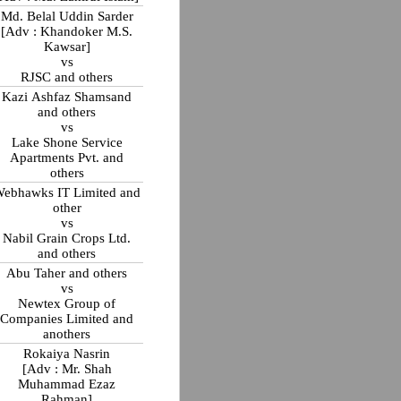
Md. Belal Uddin Sarder
[Adv : Khandoker M.S.
Kawsar]
vs
RJSC and others
Kazi Ashfaz Shamsand
and others
vs
Lake Shone Service
Apartments Pvt. and
others
ebhawks IT Limited and
other
vs
Nabil Grain Crops Ltd.
and others
Abu Taher and others
vs
Newtex Group of
Companies Limited and
anothers
Rokaiya Nasrin
[Adv : Mr. Shah
Muhammad Ezaz
Rahman]