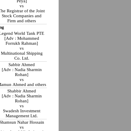
Peya]
vs
The Registrar of the Joint
Stock Companies and
Firm and others
ng
Legend World Tank PTE
[Adv : Mohammed
Forrukh Rahman]
vs
Multinational Shipping
Co. Ltd.
Sabbir Ahmed
[Adv : Nadia Sharmin
Rohan]
vs
amun Ahmed and others
Shabbir Ahmed
[Adv : Nadia Sharmin
Rohan]
vs
Swadesh Investment
Management Ltd.
Shamsun Nahar Hossain
vs