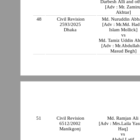
Darbesh Alli and ot
[Adv : Mr. Zamiru
Akhtar]
48
Civil Revision
Md. Nuruddin Abb
2593/2025
[Adv : Mr.Md. Had
Dhaka
Islam Mollick]
vs
Md. Tamiz Uddin Ab
[Adv : Mr.Abdullah
Masud Begh]
51
Civil Revision
Md. Ramjan Ali
6512/2002
[Adv : Mrs.Laila Ya
Manikgonj
Haq]
vs
Abdul Latif