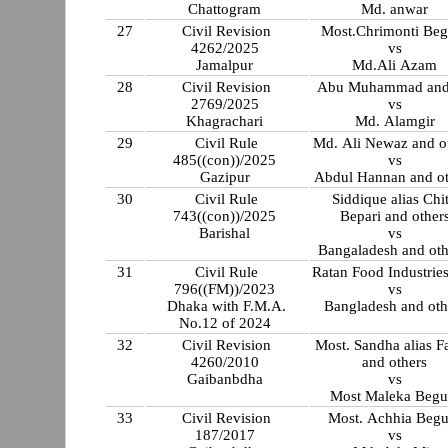
Chattogram
Md. anwar
27
Civil Revision
Most.Chrimonti Be
4262/2025
vs
Jamalpur
Md.Ali Azam
28
Civil Revision
Abu Muhammad and
2769/2025
vs
Khagrachari
Md. Alamgir
29
Civil Rule
Md. Ali Newaz and o
485((con))/2025
vs
Gazipur
Abdul Hannan and ot
30
Civil Rule
Siddique alias Chi
743((con))/2025
Bepari and other
Barishal
vs
Bangaladesh and oth
31
Civil Rule
Ratan Food Industries
796((FM))/2023
vs
Dhaka with F.M.A.
Bangladesh and oth
No.12 of 2024
32
Civil Revision
Most. Sandha alias F
4260/2010
and others
Gaibanbdha
vs
Most Maleka Beg
33
Civil Revision
Most. Achhia Beg
187/2017
vs