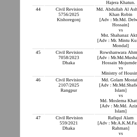
Hajera Khatun.
44
Civil Revision
Md. Abdullah Al Ash
5756/2025
Khan Robin
Kishoregonj
[Adv : Mr.Md. Del
Hossain]
vs
Mst. Shahanaz Akt
[Adv : Mr. Mintu K
Mondal]
45
Civil Revision
Rowshanwara Ahm
7058/2023
[Adv : Mr.Md.Musha
Dhaka
Hossain Mojumd
vs
Ministry of Housi
46
Civil Revision
Md. Golam Mosta
2107/2025
[Adv : Mr.Md.Shafi
Rangpur
Islam]
vs
Md. Moslema Khat
[Adv : Mr.Md. Azi
Islam]
47
Civil Revision
Rafiqul Alam
559/2021
[Adv : Mr.A.K.M.Fa
Dhaka
Rahman]
vs