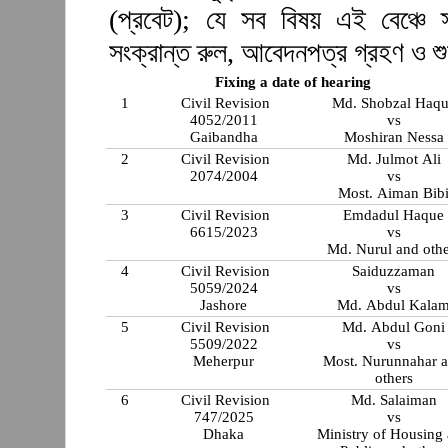
(প্রবেট); যে সব বিষয় এই বেঞ্চে স
সংক্রান্ত রুল, আবেদনপত্র গ্রহণ ও শ
Fixing a date of hearing
1
Civil Revision
Md. Shobzal Haq
4052/2011
vs
Gaibandha
Moshiran Nessa
2
Civil Revision
Md. Julmot Ali
2074/2004
vs
Most. Aiman Bib
3
Civil Revision
Emdadul Haque
6615/2023
vs
Md. Nurul and othe
4
Civil Revision
Saiduzzaman
5059/2024
vs
Jashore
Md. Abdul Kala
5
Civil Revision
Md. Abdul Goni
5509/2022
vs
Meherpur
Most. Nurunnahar 
others
6
Civil Revision
Md. Salaiman
747/2025
vs
Dhaka
Ministry of Housing