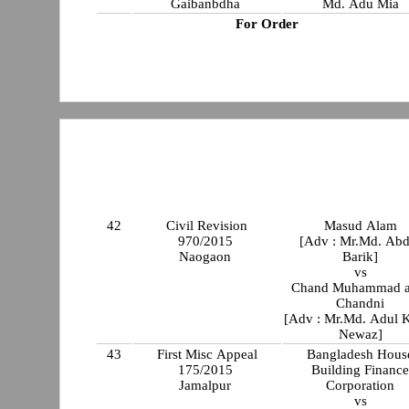
Gaibanbdha
Md. Adu Mia
For Order
42
Civil Revision
Masud Alam
970/2015
[Adv : Mr.Md. Abd
Naogaon
Barik]
vs
Chand Muhammad al
Chandni
[Adv : Mr.Md. Adul Kader
Newaz]
43
First Misc Appeal
Bangladesh Hous
175/2015
Building Financ
Jamalpur
Corporation
vs