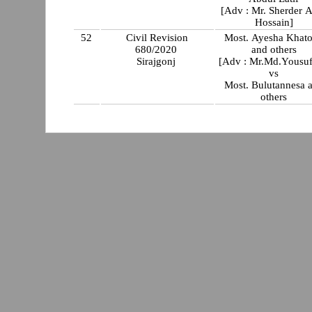
[Adv : Mr. Sherder 
Hossain]
52
Civil Revision
Most. Ayesha Khat
680/2020
and others
Sirajgonj
[Adv : Mr.Md.Yousuf 
vs
Most. Bulutannesa 
others