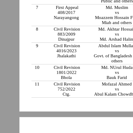
Public and others
7
First Appeal
Md. Muslim
408/2017
vs
Narayangong
Moazzem Hossain Fi
Miah and others
8
Civil Revision
Md. Akhtar Hossa
883/2009
vs
Dinajpur
Md. Arshad Hali
9
Civil Revision
Abdul Islam Mull
4016/2023
vs
Jhalakathi
Govt. of Bangladesh
others
10
Civil Revision
Md. NUrul Huda
1801/2022
vs
Bhola
Bauk Farid
11
Civil Revision
Mofazal Ahmed
752/2022
vs
Ctg.
Abul Kalam Chowdh