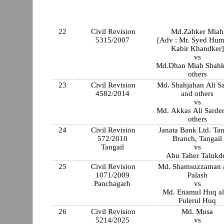
22
Civil Revision
Md.Zahker Miah
5315/2007
[Adv : Mr. Syed Hu
Kabir Khandker]
vs
Md.Dhan Miah Shahk
others
23
Civil Revision
Md. Shahjahan Ali S
4582/2014
and others
vs
Md. Akkas Ali Sarde
others
24
Civil Revision
Janata Bank Ltd. Tan
572/2010
Branch, Tangail
Tangail
vs
Abu Taher Talukd
25
Civil Revision
Md. Shamsuzzaman a
1071/2009
Palash
Panchagarh
vs
Md. Enamul Huq al
Fulerul Huq
26
Civil Revision
Md. Musa
5214/2025
vs