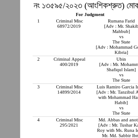
নং ১৩৫৯৫/২০২৩ (আংশিকশ্রুত) মোকদ
For Judgment
1
Criminal Misc
Rumana Farid
68972/2019
[Adv : Mr. Shaki
Mahbub]
vs
The State
[Adv : Mohammad G
Kibria]
2
Criminal Appeal
Ubin
400/2019
[Adv : Mr. Moham
Shafiqul Islam]
vs
The State
3
Criminal Misc
Luis Ramiro Garcia I
14899/2014
[Adv : Mr. Tanzibul 
with Mohammad Ha
Habib]
vs
The State
4
Criminal Misc
Md. Abbas and anot
295/2021
[Adv : Mr. Tushar K
Roy with Ms. Runa I
Mr. Md. Sabbir Ib