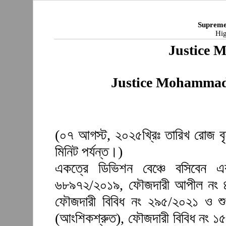
Supreme
Hig
Justice 
Justice Mohammad
(০৭ আগস্ট, ২০২৫খ্রিঃ তারিখ রোজ বৃ
মিনিট পর্যন্ত।)
একত্রে ডিভিশন বেঞ্চে বসিবেন এ
৬৮৯৭২/২০১৯, ফৌজদারী আপীল নং ৪
ফৌজদারী বিবিধ নং ২৯৫/২০২১ ও শু
(আংশিকশ্রুত), ফৌজদারী বিবিধ নং ১