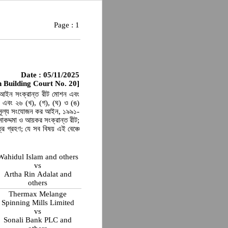
Page :
1
Date : 05/11/2025
 Building Court No. 20]
থঋণ আইন সংক্রান্ত রীট মোশন এবং
 এবং ২৬ (খ), (গ), (ঘ) ও (ঙ)
 মূল্য সংযোজন কর আইন, ১৯৯১-
 মোকদ্দমা ও আয়কর সংক্রান্ত রীট;
র গ্রহণ; যে সব বিষয় এই বেঞ্চে
Wahidul Islam and others
vs
Artha Rin Adalat and
others
Thermax Melange
Spinning Mills Limited
vs
Sonali Bank PLC and