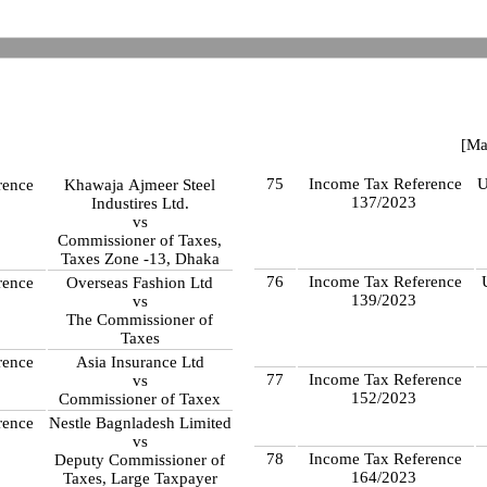
[Ma
75
Income Tax Reference
U
rence
Khawaja Ajmeer Steel
137/2023
Industires Ltd.
vs
Commissioner of Taxes,
Taxes Zone -13, Dhaka
76
Income Tax Reference
rence
Overseas Fashion Ltd
139/2023
vs
The Commissioner of
Taxes
rence
Asia Insurance Ltd
77
Income Tax Reference
vs
152/2023
Commissioner of Taxex
rence
Nestle Bagnladesh Limited
vs
78
Income Tax Reference
Deputy Commissioner of
164/2023
Taxes, Large Taxpayer