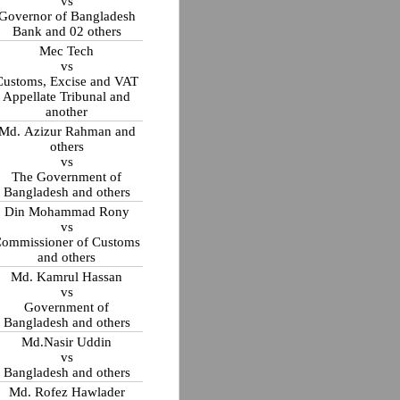
vs
Governor of Bangladesh
Bank and 02 others
Mec Tech
vs
Customs, Excise and VAT
Appellate Tribunal and
another
Md. Azizur Rahman and
others
vs
The Government of
Bangladesh and others
Din Mohammad Rony
vs
ommissioner of Customs
and others
Md. Kamrul Hassan
vs
Government of
Bangladesh and others
Md.Nasir Uddin
vs
Bangladesh and others
Md. Rofez Hawlader