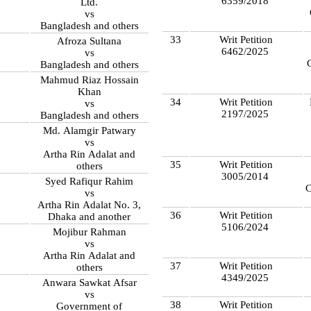
6359/2018
Ltd.
vs
Bangladesh and others
33
Writ Petition
Afroza Sultana
6462/2025
5
vs
Bangladesh and others
Mahmud Riaz Hossain
5
Khan
34
Writ Petition
vs
2197/2025
Bangladesh and others
Md. Alamgir Patwary
5
vs
Artha Rin Adalat and
35
Writ Petition
others
3005/2014
Syed Rafiqur Rahim
C
vs
Artha Rin Adalat No. 3,
36
Writ Petition
Dhaka and another
5106/2024
Mojibur Rahman
vs
Artha Rin Adalat and
37
Writ Petition
others
4349/2025
Anwara Sawkat Afsar
3
vs
38
Writ Petition
Government of