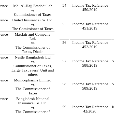
54
Income Tax Reference
rence
Md. Al-Hajj Emdadullah
450/2019
vs
Commissioner of Taxes
rence
United Insurance Co. Ltd.
55
Income Tax Reference
vs
451/2019
The Comissioner of Taxes
rence
Maxfair and Company
Ltd.
56
Income Tax Reference
vs
452/2019
The Commissioner of
Taxes, Dhaka
rence
Nestle Bangladesh Ltd
57
Income Tax Reference
S
vs
588/2019
Commissioner of Taxes,
Large Taxpayers` Unit and
others
rence
Monicopharma Limited
58
Income Tax Reference
S
vs
589/2019
The Commissioner of
Taxes
rence
Bangladesh National
Insurance Co. Ltd.
59
Income Tax Reference
K
vs
42/2020
The Commissioner of