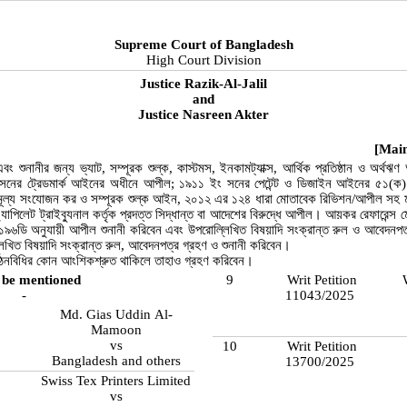
Supreme Court of Bangladesh
High Court Division
Justice Razik-Al-Jalil
and
Justice Nasreen Akter
[Main
বং শুনানীর জন্য ভ্যাট, সম্পূরক শুল্ক, কাস্টমস, ইনকামট্যাক্স, আর্থিক প্রতিষ্ঠান ও অর্
ং সনের ট্রেডমার্ক আইনের অধীনে আপীল; ১৯১১ ইং সনের পেটেন্ট ও ডিজাইন আইনের ৫১(ক)
মূল্য সংযোজন কর ও সম্পূরক শুল্ক আইন, ২০১২ এর ১২৪ ধারা মোতাবেক রিভিশন/আপীল সহ
যাপিলেট ট্রাইব্যুনাল কর্তৃক প্রদত্ত সিদ্ধান্ত বা আদেশের বিরুদ্ধে আপীল। আয়কর রেফারেন্স
া ১৯৬ডি অনুযায়ী আপীল শুনানী করিবেন এবং উপরোল্লিখিত বিষয়াদি সংক্রান্ত রুল ও আবেদনপত্
িখিত বিষয়াদি সংক্রান্ত রুল, আবেদনপত্র গ্রহণ ও শুনানী করিবেন।
 গঠনবিধির কোন আংশিকশ্রুত থাকিলে তাহাও গ্রহণ করিবেন।
 be mentioned
9
Writ Petition
-
11043/2025
Md. Gias Uddin Al-
Mamoon
vs
10
Writ Petition
Bangladesh and others
13700/2025
Swiss Tex Printers Limited
vs