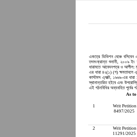
একত্রে ডিভিশন বেঞ্চে বসিবেন এ
তৎসংক্রান্ত শুনানী, ২০০৯ ই
ধারামতে আবেদনপত্র ও আপীল: 
এর ধারা ৪২(১) (গ) ক্ষমতাবলে এ্
কাস্টমস এ্যাক্ট, ১৯৬৯-এর ধার
স্থানান্তরিত হইবে এবং উপরোল্ল
এই গঠনবিধির অব্যবহিত পূর্বের
As to
1
Writ Petition
8497/2025
2
Writ Petition
11291/2025