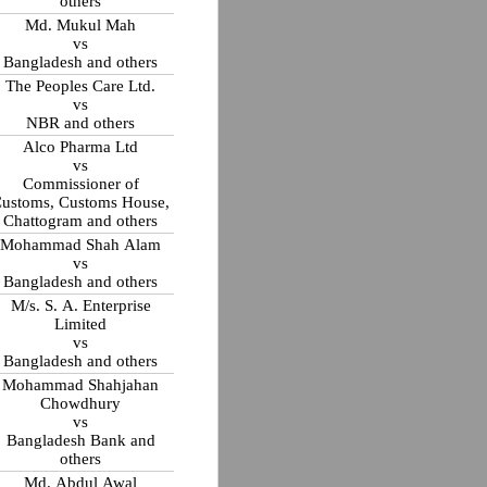
others
Md. Mukul Mah
vs
Bangladesh and others
The Peoples Care Ltd.
vs
NBR and others
Alco Pharma Ltd
vs
Commissioner of
ustoms, Customs House,
Chattogram and others
Mohammad Shah Alam
vs
Bangladesh and others
M/s. S. A. Enterprise
Limited
vs
Bangladesh and others
Mohammad Shahjahan
Chowdhury
vs
Bangladesh Bank and
others
Md. Abdul Awal