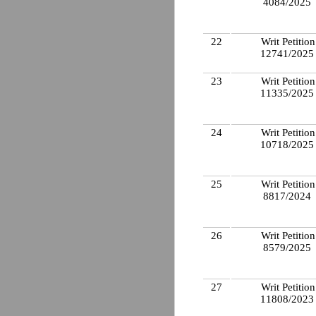
4084/2025
22
Writ Petition
12741/202
23
Writ Petition
11335/202
24
Writ Petition
10718/202
25
Writ Petition
8817/2024
26
Writ Petition
8579/2025
27
Writ Petition
11808/202