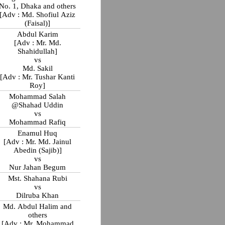
No. 1, Dhaka and others
[Adv : Md. Shofiul Aziz
(Faisal)]
Abdul Karim
[Adv : Mr. Md.
Shahidullah]
vs
Md. Sakil
[Adv : Mr. Tushar Kanti
Roy]
Mohammad Salah
@Shahad Uddin
vs
Mohammad Rafiq
Enamul Huq
[Adv : Mr. Md. Jainul
Abedin (Sajib)]
vs
Nur Jahan Begum
Mst. Shahana Rubi
vs
Dilruba Khan
Md. Abdul Halim and
others
[Adv : Mr. Mohammad