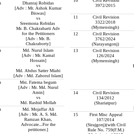
10
Civil Revision
n
Dhanraj Robidas
3972/2015
[Adv : Mr. Ashok Kumar
Biswas]
11
Civil Revision
vs
3322/2018
Sreemona Robidas
(Mymensingh)
Mr. B. Chakrabarti Adv
for the Petitioners
12
Civil Revision
[Adv : Mr. B.
3762/2024
Chakraborty]
(Narayangonj)
n
Md. Nurul Islam
13
Civil Revision
[Adv : Mr. Kamal
126/2024
Hossain]
(Mymensingh)
vs
Md. Abdus Satter Miahi
[Adv : Md. Zahorul Islam]
n
Mst. Fatema begum
[Adv : Mr. Md. Nurul
Amin]
14
Civil Revision
vs
134/2012
Md. Rashid Mollah
(Shariatpur)
n
Md. Mojaffar Ali
[Adv : Mr. A. S. Md.
15
First Misc Appeal
Ramzan Khan,
107/2014
Advocate...For the
(Sirajgonj)(with Civil
petitioner.]
Rule No. 759(F.M.)