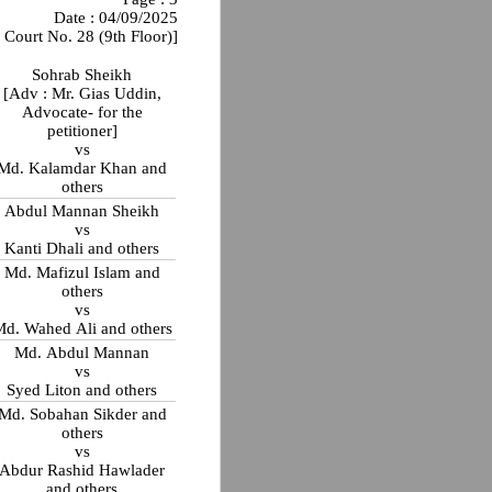
Date : 04/09/2025
 Court No. 28 (9th Floor)]
Sohrab Sheikh
[Adv : Mr. Gias Uddin,
Advocate- for the
petitioner]
vs
Md. Kalamdar Khan and
others
Abdul Mannan Sheikh
vs
Kanti Dhali and others
Md. Mafizul Islam and
others
vs
d. Wahed Ali and others
Md. Abdul Mannan
vs
Syed Liton and others
Md. Sobahan Sikder and
others
vs
Abdur Rashid Hawlader
and others