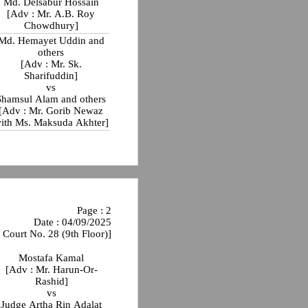
Md. Delsabur Hossain
[Adv : Mr. A.B. Roy
Chowdhury]
Md. Hemayet Uddin and
others
[Adv : Mr. Sk.
Sharifuddin]
vs
Shamsul Alam and others
[Adv : Mr. Gorib Newaz
ith Ms. Maksuda Akhter]
Page : 2
Date : 04/09/2025
 Court No. 28 (9th Floor)]
Mostafa Kamal
[Adv : Mr. Harun-Or-
Rashid]
vs
Judge Artha Rin Adalat