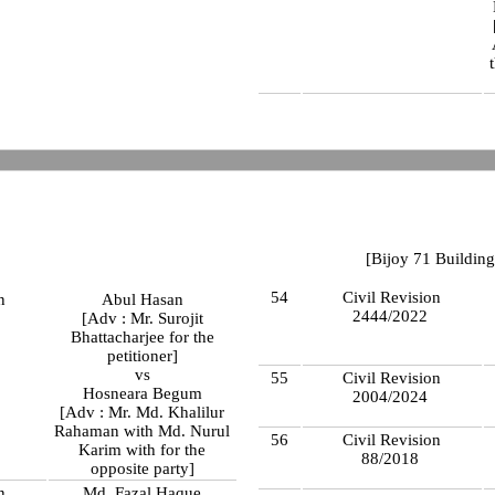
[Bijoy 71 Building
54
Civil Revision
n
Abul Hasan
2444/2022
[Adv : Mr. Surojit
Bhattacharjee for the
petitioner]
vs
55
Civil Revision
Hosneara Begum
2004/2024
[Adv : Mr. Md. Khalilur
Rahaman with Md. Nurul
56
Civil Revision
Karim with for the
88/2018
opposite party]
n
Md. Fazal Haque