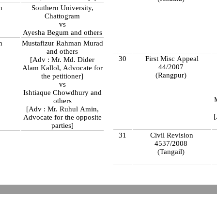
n
Southern University,
Chattogram
)
vs
Ayesha Begum and others
n
Mustafizur Rahman Murad
and others
30
First Misc Appeal
)
[Adv : Mr. Md. Dider
44/2007
Alam Kallol, Advocate for
(Rangpur)
the petitioner]
vs
Ishtiaque Chowdhury and
others
[Adv : Mr. Ruhul Amin,
Advocate for the opposite
parties]
31
Civil Revision
4537/2008
(Tangail)