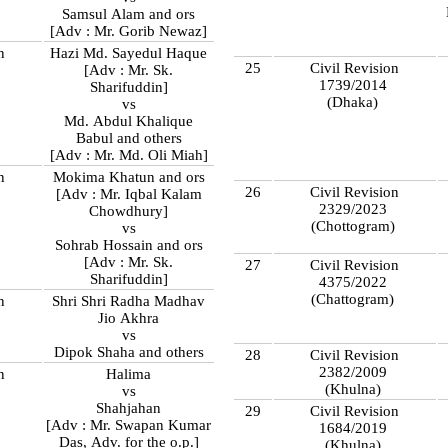
Samsul Alam and ors
[Adv : Mr. Gorib Newaz]
n
Hazi Md. Sayedul Haque
25
Civil Revision
[Adv : Mr. Sk.
1739/2014
Sharifuddin]
(Dhaka)
vs
Md. Abdul Khalique
Babul and others
[Adv : Mr. Md. Oli Miah]
n
Mokima Khatun and ors
26
Civil Revision
[Adv : Mr. Iqbal Kalam
2329/2023
Chowdhury]
(Chottogram)
vs
Sohrab Hossain and ors
[Adv : Mr. Sk.
27
Civil Revision
Sharifuddin]
4375/2022
(Chattogram)
n
Shri Shri Radha Madhav
Jio Akhra
vs
Dipok Shaha and others
28
Civil Revision
2382/2009
n
Halima
(Khulna)
vs
Shahjahan
29
Civil Revision
[Adv : Mr. Swapan Kumar
1684/2019
Das, Adv. for the o.p.]
(Khulna)