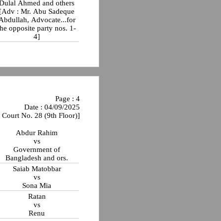
Dulal Ahmed and others
[Adv : Mr. Abu Sadeque
Abdullah, Advocate...for
the opposite party nos. 1-
4]
Page : 4
Date : 04/09/2025
 Court No. 28 (9th Floor)]
Abdur Rahim
vs
Government of
Bangladesh and ors.
Saiab Matobbar
vs
Sona Mia
Ratan
vs
Renu