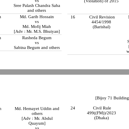
vs
(Violation) of 2015
Sree Palash Chandra Saha
and others
n
Md. Garib Hossain
16
Civil Revision
vs
4454/1998
Md. Mofij Miah
(Barishal)
[Adv : Mr. M.S. Bhuiyan]
n
Rasheda Begum
vs
Sabina Begum and others
w
[Bijoy 71 Building
24
Civil Rule
n
Md. Hemayet Uddin and
499((FM))/2023
others
(Dhaka)
[Adv : Mr. Abdul
Quayum]
vs