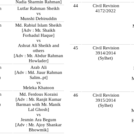
Nadia Sharmin Rahman]
44
Civil Revision
n
Lutfar Rahman Sheikh
4172/2022
vs
Munshi Debiruddin
n
Md. Rabiul Islam Sheikh
[Adv : Mr. Shaikh
Forhadul Haque]
vs
Ashrat Ali Sheikh and
45
Civil Revision
others
3914/2014
[Adv : Mr. Abdur Rahman
(Sylhet)
Howlader]
n
Arab Ali
[Adv : Md. Jiaur Rahman
)
Salim..pt]
M
vs
Meleka Khatoon
n
Md. Ferdous Koraisi
46
Civil Revision
[Adv : Mr. Ranjit Kumar
3915/2014
)
Barman with Mr. Manik
(Sylhet)
Lal Ghosh]
M
vs
Jesmin Ara Begum
H
[Adv : Mr. Ajoy Shankar
Bhowmik]