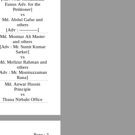
Eunus Adv. for the
Petitioner]
vs
Md. Abdul Gafur and
others
[Adv : ------------]
Md. Momtaz Ali Master
and others
[Adv : Mr. Sumit Kumar
Sarker]
vs
Md. Mofizur Rahman and
others
[Adv : Mr. Moniruzzaman
Rana]
Md. Anwar Hussin
Principle
vs
Thana Nirbahi Office
Page : 3