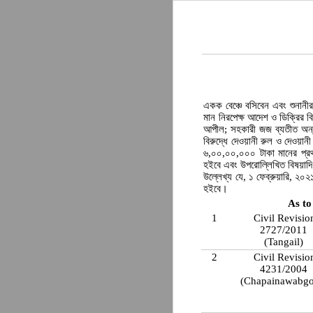
একক বেঞ্চে বসিবেন এবং শুনানী
মান নিরপেক্ষ আদেশ ও ডিক্রির বি
আপীল; সহকারী জজ ব্যতীত অন্য
বিরুদ্ধে দেওয়ানী রুল ও দেওয়ান
৬,০০,০০,০০০ টাকা মানের প্রথম
হইবে এবং উপরোল্লিখিত বিষয়াদি
উল্লেখ্য যে, ১ ফেব্রুয়ারি, ২০২১খ
হইবে।
As to
1
Civil Revisio
2727/2011
(Tangail)
2
Civil Revisio
4231/2004
(Chapainawabg