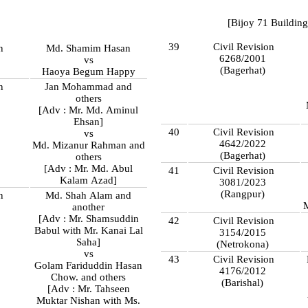
[Bijoy 71 Building
39
Civil Revision
n
Md. Shamim Hasan
6268/2001
vs
(Bagerhat)
Haoya Begum Happy
n
Jan Mohammad and
others
[Adv : Mr. Md. Aminul
Ehsan]
40
Civil Revision
vs
4642/2022
Md. Mizanur Rahman and
(Bagerhat)
others
[Adv : Mr. Md. Abul
41
Civil Revision
Kalam Azad]
3081/2023
(Rangpur)
n
Md. Shah Alam and
M
another
)
[Adv : Mr. Shamsuddin
42
Civil Revision
Babul with Mr. Kanai Lal
3154/2015
Saha]
(Netrokona)
vs
43
Civil Revision
Golam Fariduddin Hasan
4176/2012
Chow. and others
(Barishal)
[Adv : Mr. Tahseen
Muktar Nishan with Ms.