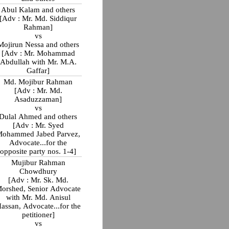
Abul Kalam and others
[Adv : Mr. Md. Siddiqur
Rahman]
vs
Mojirun Nessa and others
[Adv : Mr. Mohammad
Abdullah with Mr. M.A.
Gaffar]
Md. Mojibur Rahman
[Adv : Mr. Md.
Asaduzzaman]
vs
Dulal Ahmed and others
[Adv : Mr. Syed
ohammed Jabed Parvez,
Advocate...for the
opposite party nos. 1-4]
Mujibur Rahman
Chowdhury
[Adv : Mr. Sk. Md.
orshed, Senior Advocate
with Mr. Md. Anisul
assan, Advocate...for the
petitioner]
vs