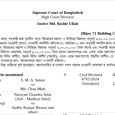
Supreme Court of Bangladesh
High Court Division
Justice Md. Bashir Ullah
[Bijoy 71 Building C
র জন্য সহকারী জজ ব্যতীত অন্য বিচারকের আদেশ ও ডিক্রির বিরুদ্ধে অনূর্ধ্ব ৬,০০,০০,০
রুদ্ধে দেওয়ানী মোশন; দেওয়ানী কার্যবিধি আইনের ৪১ অর্ডারের ১১ রুল অনুযায়ী শুনানীর জন্য 
 বিচারকের আদেশ ও ডিক্রির বিরুদ্ধে অনূর্ধ্ব ৬,০০,০০,০০০ টাকা মানের এবং সহকারী জজের
ী রিভিশন মোকদ্দমা; অনূর্ধ্ব ৬,০০,০০,০০০ টাকা মানের আবেদনপত্র এবং একক বেঞ্চে গ্রহণযাগ
 বিবিধ আপীল, প্রথম বিবিধ আপীল (প্রবেট); একক বেঞ্চে গ্রহণযোগ্য দ্বিতীয় আপীল; যে স
 সংক্রান্ত রুল, আবেদনপত্র গ্রহণ ও শুনানী করিবেন।
্রিঃ তারিখের পূর্বে দায়েরকৃত, স্থানান্তরিত বা চলমান সকল প্রকার দেওয়ানী মোকদ্দমা বা কার্যধার
 be mentioned
9
Civil Revision
K
4765/2024
n
S. M. A. Salam
(Jamalpur)
[
vs
Md. Chan Miah
n
Narayan Chandra Sutar
[Adv : Madhuri Saha]
onj)
vs
Sudhir Ranjan Biswas and
others