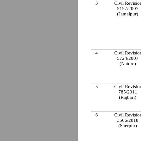
3
Civil Revisio
5157/2007
(Jamalpur)
4
Civil Revisio
5724/2007
(Natore)
5
Civil Revisio
785/2011
(Rajbari)
6
Civil Revisio
3566/2018
(Sherpur)