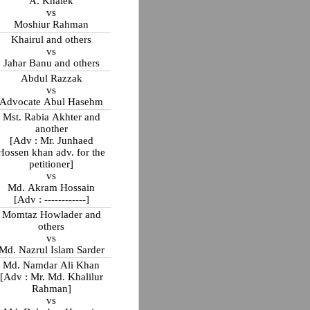
A. Khalek
vs
Moshiur Rahman
Khairul and others
vs
Jahar Banu and others
Abdul Razzak
vs
Advocate Abul Hasehm
Mst. Rabia Akhter and
another
[Adv : Mr. Junhaed
Hossen khan adv. for the
petitioner]
vs
Md. Akram Hossain
[Adv : ------------]
Momtaz Howlader and
others
vs
Md. Nazrul Islam Sarder
Md. Namdar Ali Khan
[Adv : Mr. Md. Khalilur
Rahman]
vs