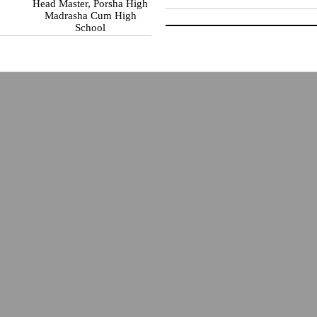
Head Master, Porsha High
Madrasha Cum High
School