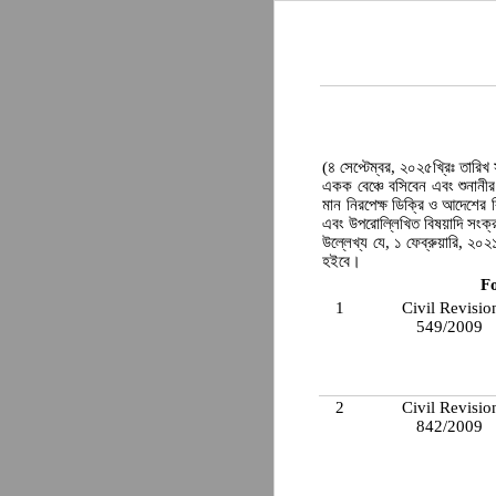
(৪ সেপ্টেম্বর, ২০২৫খ্রিঃ তারি
একক বেঞ্চে বসিবেন এবং শুনানী
মান নিরপেক্ষ ডিক্রি ও আদেশের 
এবং উপরোল্লিখিত বিষয়াদি সংক্
উল্লেখ্য যে, ১ ফেব্রুয়ারি, ২০২১ 
হইবে।
F
1
Civil Revisio
549/2009
2
Civil Revisio
842/2009