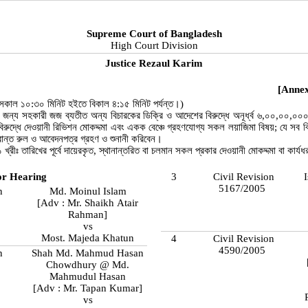
Supreme Court of Bangladesh
High Court Division
Justice Rezaul Karim
[Annex
খ সকাল ১০:৩০ মিনিট হইতে বিকাল ৪:১৫ মিনিট পর্যন্ত।)
র জন্য সহকারী জজ ব্যতীত অন্য বিচারকের ডিক্রি ও আদেশের বিরুদ্ধে অনূর্ধ্ব ৬,০০,০০,০
বিরুদ্ধে দেওয়ানী রিভিশন মোকদ্দমা এবং একক বেঞ্চে গ্রহণযোগ্য সকল লয়াজিমা বিষয়; যে সব বি
রান্ত রুল ও আবেদনপত্র গ্রহণ ও শুনানী করিবেন।
খ্রীঃ তারিখের পূর্বে দায়েরকৃত, স্থানান্তরিত বা চলমান সকল প্রকার দেওয়ানী মোকদ্দমা বা কার্যধর
or Hearing
3
Civil Revision
5167/2005
n
Md. Moinul Islam
[Adv : Mr. Shaikh Atair
Rahman]
vs
Most. Majeda Khatun
4
Civil Revision
4590/2005
n
Shah Md. Mahmud Hasan
Chowdhury @ Md.
Mahmudul Hasan
[Adv : Mr. Tapan Kumar]
vs