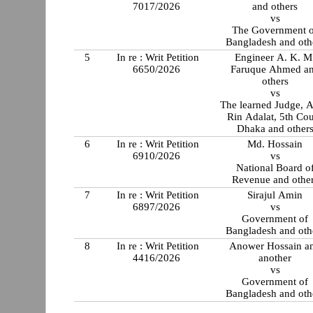
7017/2026
and others
vs
The Government 
Bangladesh and oth
5
In re : Writ Petition
Engineer A. K. M
6650/2026
Faruque Ahmed a
others
vs
The learned Judge, A
Rin Adalat, 5th Cou
Dhaka and other
6
In re : Writ Petition
Md. Hossain
6910/2026
vs
National Board o
Revenue and othe
7
In re : Writ Petition
Sirajul Amin
6897/2026
vs
Government of
Bangladesh and oth
8
In re : Writ Petition
Anower Hossain a
4416/2026
another
vs
Government of
Bangladesh and oth