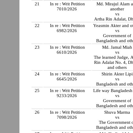
21
In re : Writ Petition
Md. Mirajul Alam 
7010/2026
another
vs
Artha Rin Adalat, D
22
In re : Writ Petition
Yeasmin Akter and o
6982/2026
vs
Government of
Bangladesh and oth
23
In re : Writ Petition
Md. Jamal Miah
6610/2026
vs
The learned Judge, A
Rin Adalat No. 4, D
and others
24
In re : Writ Petition
Shirin Akter Lipi
6645/2026
vs
Bangladesh 
25
In re : Writ Petition
Life way Bangladesh
9233/2026
vs
Government of
Bangladesh and oth
26
In re : Writ Petition
Shuva Marma
7098/2026
vs
The Government 
Bangladesh and oth