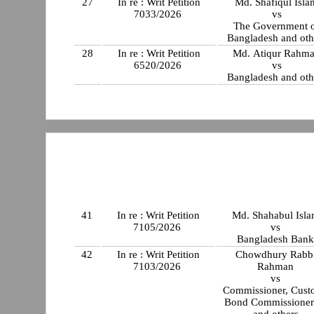
27
In re : Writ Petition
Md. Shafiqul Isla
7033/2026
vs
The Government 
Bangladesh and oth
28
In re : Writ Petition
Md. Atiqur Rahm
6520/2026
vs
Bangladesh and oth
41
In re : Writ Petition
Md. Shahabul Isl
7105/2026
vs
Bangladesh Ban
42
In re : Writ Petition
Chowdhury Rabb
7103/2026
Rahman
vs
Commissioner, Cust
Bond Commissioner
and others