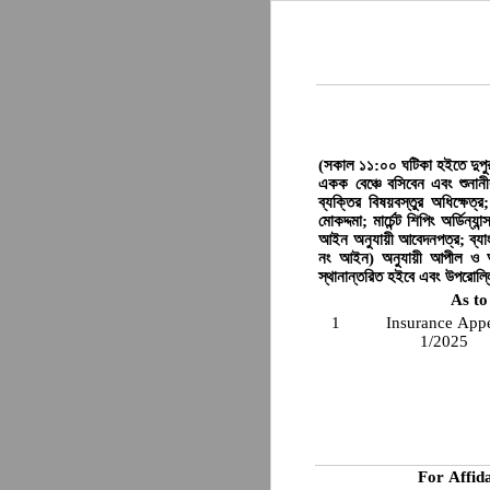
(সকাল ১১:০০ ঘটিকা হইতে দুপুর
একক বেঞ্চে বসিবেন এবং শুনান
ব্যক্তির বিষয়বস্তুর অধিক্ষেত
মোকদ্দমা; মার্চেন্ট শিপিং অর
আইন অনুযায়ী আবেদনপত্র; ব্য
নং আইন) অনুযায়ী আপীল ও আব
স্থানান্তরিত হইবে এবং উপরোল্ল
As to
1
Insurance App
1/2025
For Affid