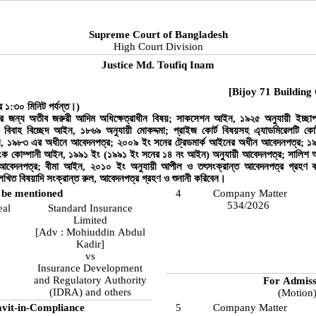
Supreme Court of Bangladesh
High Court Division
Justice Md. Toufiq Inam
[Bijoy 71 Building
 ১:৩০ মিনিট পর্যন্ত।)
ীর জন্য অতীব জরুরী আদিম অধিক্ষেত্রাধীন বিষয়; সাকসেশন আইন, ১৯২৫ অনুযায়ী ইচ্ছাপত্
্র; বিবাহ বিচ্ছেদ আইন, ১৮৬৯ অনুযায়ী মোকদ্দমা; প্রাইজ কোর্ট বিষয়সহ এ্যাডমিরেলটি ক
্ডিন্যান্স, ১৯৮৩ এর অধীনে আবেদনপত্র; ২০০৯ ইং সনের ট্রেডমার্ক আইনের অধীন আবেদনপত্র;
াংক কোম্পানী আইন, ১৯৯১ ইং (১৯৯১ ইং সনের ১৪ নং আইন) অনুযায়ী আবেদনপত্র; সালি
েদনপত্র; বীমা আইন, ২০১০ ইং অনুযায়ী আপীল ও তৎসংক্রান্ত আবেদনপত্র গ্রহণ কর
িখিত বিষয়াদি সংক্রান্ত রুল, আবেদনপত্র গ্রহণ ও শুনানী করিবেন।
 be mentioned
4
Company Matter
534/2026
eal
Standard Insurance
Limited
[Adv : Mohiuddin Abdul
Kadir]
vs
Insurance Development
and Regulatory Authority
For Admiss
(IDRA) and others
(Motion
avit-in-Compliance
5
Company Matter