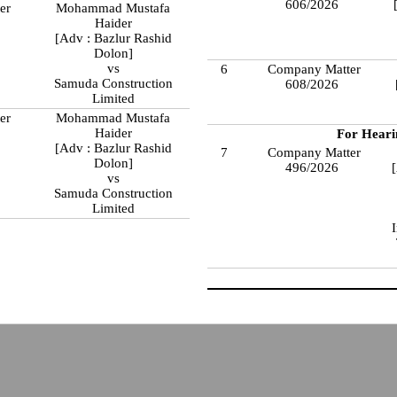
606/2026
er
Mohammad Mustafa
Haider
[Adv : Bazlur Rashid
Dolon]
vs
6
Company Matter
Samuda Construction
608/2026
Limited
er
Mohammad Mustafa
Haider
For Heari
[Adv : Bazlur Rashid
7
Company Matter
Dolon]
496/2026
vs
Samuda Construction
Limited