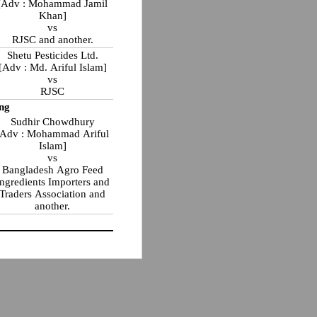
[Adv : Mohammad Jamil
Khan]
vs
RJSC and another.
Shetu Pesticides Ltd.
[Adv : Md. Ariful Islam]
vs
RJSC
ng
Sudhir Chowdhury
[Adv : Mohammad Ariful
Islam]
vs
Bangladesh Agro Feed
Ingredients Importers and
Traders Association and
another.