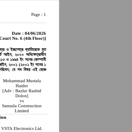
Page :
1
Date : 04/06/2026
 Court No. 6 (4th Floor)]
র ও ইচ্ছাপত্র ব্যাতিরেকে মৃত
োর্ট আইন, ২০০০ অধিক্ষেত্রাধীন
 ১৯১৩ ও ১৯৯৪ ইং সনের কোম্পানী
শ আইন, ২০০১ (২০০১ ইং সনের ১
িবেন; যে সব বিষয় এই বেঞ্চে
Mohammad Mustafa
Haider
[Adv : Bazlur Rashid
Dolon]
vs
Samuda Construction
Limited
ion
)
VSTA Electronics Ltd.