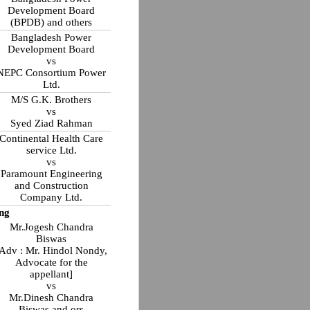
Development Board
(BPDB) and others
Bangladesh Power
Development Board
vs
NEPC Consortium Power
Ltd.
M/S G.K. Brothers
vs
Syed Ziad Rahman
Continental Health Care
service Ltd.
vs
Paramount Engineering
and Construction
Company Ltd.
ng
Mr.Jogesh Chandra
Biswas
Adv : Mr. Hindol Nondy,
Advocate for the
appellant]
vs
Mr.Dinesh Chandra
Biswas and ors