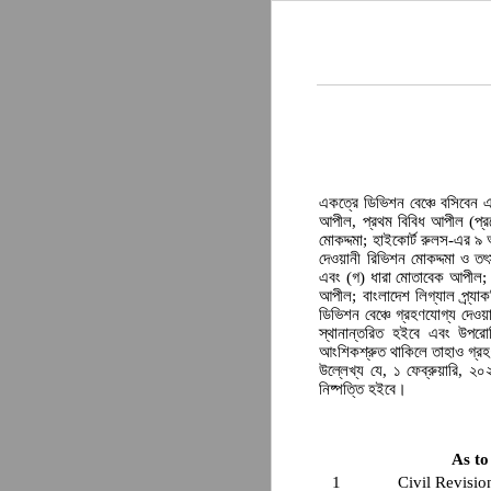
একত্রে ডিভিশন বেঞ্চে বসিবেন 
আপীল, প্রথম বিবিধ আপীল (প্রব
মোকদ্দমা; হাইকোর্ট রুলস-এর ৯ 
দেওয়ানী রিভিশন মোকদ্দমা ও 
এবং (গ) ধারা মোতাবেক আপীল;
আপীল; বাংলাদেশ লিগ্যাল প্র্য
ডিভিশন বেঞ্চে গ্রহণযোগ্য দেওয়
স্থানান্তরিত হইবে এবং উপরো
আংশিকশ্রুত থাকিলে তাহাও গ্র
উল্লেখ্য যে, ১ ফেব্রুয়ারি, ২০২
নিষ্পত্তি হইবে।
As to
1
Civil Revisio