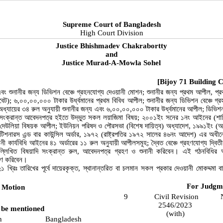
Supreme Court of Bangladesh
High Court Division
Justice Bhishmadev Chakrabortty
and
Justice Murad-A-Mowla Sohel
[Bijoy 71 Building C
এবং শুনানীর জন্য ডিভিশন বেঞ্চে গ্রহনযোগ্য দেওয়ানী মোশন; শুনানীর জন্য প্রথম আপীল, প্র
েট); ৬,০০,০০,০০০ টাকার উর্ধ্বমানের প্রথম বিবিধ আপীল; শুনানীর জন্য ডিভিশন বেঞ্চে গ্
অধ্যায়ের ৩৪ রুল অনুযায়ী শুনানীর জন্য এবং ৬,০০,০০,০০০ টাকার উর্ধ্বমানের আপীল; ডিভিশন 
তৎসংক্রান্ত আবেদনপত্র হইতে উদ্ভুত সকল লয়াজিমা বিষয়; ২০০১ইং সনের ১নং আইনের (
 দেউলিয়া বিষয়ক আপীল; ইউনিয়ন পরিষদ ও পৌরসভা (বিশেষ দায়িত্ব) অধ্যাদেশ, ১৯৯১ইং (অ
াকটিশনারস এন্ড বার কাউন্সিল অর্ডার, ১৯৭২ (রাষ্ট্রপতির ১৯৭২ সালের ৪৬নং আদেশ) এর অধ
ানী কার্যবিধি আইনের ৪১ অর্ডারের ১১ রুল অনুযায়ী আপীলসমূহ; দ্বৈত বেঞ্চে গ্রহণযোগ্য দ্বি
ল্লিখিত বিষয়াদি সংক্রান্ত রুল, আবেদনপত্র গ্রহণ ও শুনানী করিবেন। এই গঠনবিধির অব
হণ করিবেন।
১ খ্রিঃ তারিখের পূর্বে দায়েরকৃক্ত, স্থানান্তরিত বা চলমান সকল প্রকার দেওয়ানী মোকদ্দমা বা 
For Judgm
Motion
9
Civil Revision
2546/2023
 be mentioned
(with)
n
Bangladesh