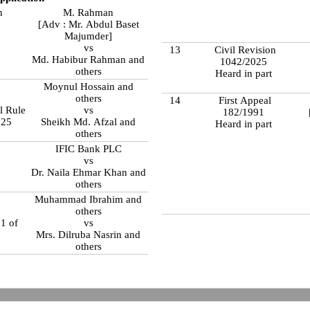
n
M. Rahman
[Adv : Mr. Abdul Baset
Majumder]
vs
13
Civil Revision
Md. Habibur Rahman and
1042/2025
others
Heard in part
Moynul Hossain and
others
14
First Appeal
l Rule
vs
182/1991
025
Sheikh Md. Afzal and
Heard in part
others
IFIC Bank PLC
vs
Dr. Naila Ehmar Khan and
others
Muhammad Ibrahim and
4
others
1 of
vs
Mrs. Dilruba Nasrin and
others