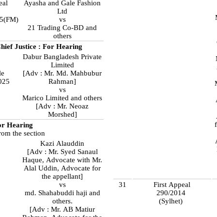
eal
Ayasha and Gale Fashion
Ltd
65(FM)
vs
21 Trading Co-BD and
others
hief Justice : For Hearing
Dabur Bangladesh Private
Limited
le
[Adv : Mr. Md. Mahbubur
025
Rahman]
)
vs
Marico Limited and others
[Adv : Mr. Neoaz
Morshed]
or Hearing
rom the section
Kazi Alauddin
[Adv : Mr. Syed Sanaul
Haque, Advocate with Mr.
Alal Uddin, Advocate for
the appellant]
vs
31
First Appeal
md. Shahabuddi haji and
290/2014
others.
(Sylhet)
[Adv : Mr. AB Matiur