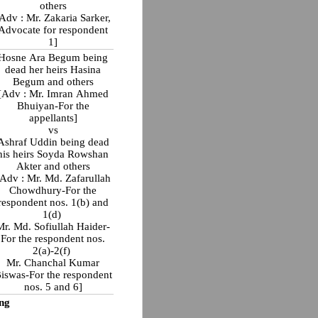
others
Adv : Mr. Zakaria Sarker,
Advocate for respondent
1]
Hosne Ara Begum being
dead her heirs Hasina
Begum and others
[Adv : Mr. Imran Ahmed
Bhuiyan-For the
appellants]
vs
Ashraf Uddin being dead
his heirs Soyda Rowshan
Akter and others
[Adv : Mr. Md. Zafarullah
Chowdhury-For the
respondent nos. 1(b) and
1(d)
Mr. Md. Sofiullah Haider-
For the respondent nos.
2(a)-2(f)
Mr. Chanchal Kumar
iswas-For the respondent
nos. 5 and 6]
ng