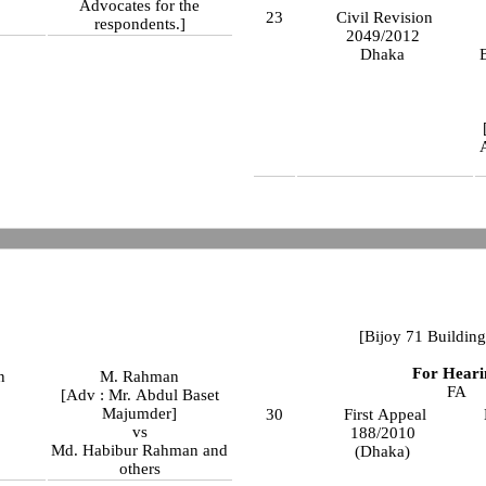
Advocates for the
23
Civil Revision
respondents.]
2049/2012
Dhaka
[Bijoy 71 Building
For Heari
n
M. Rahman
FA
[Adv : Mr. Abdul Baset
Majumder]
30
First Appeal
vs
188/2010
Md. Habibur Rahman and
(Dhaka)
others