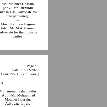
Md. Motaher Hossain
[Adv : Mr. Purnindu
Bikash Das, Advocate for
the petitioner]
vs
Most. Kahinou Begum
[Adv : Mr. M A Mannan,
Advocate for the opposite
parties]
Page : 3
Date : 03/12/2025
 Court No. 18 (7th Floor)]
ng
Muhammad Sahabuddin
[Adv : Mr. Mohammad
Motaher Hossain,
Advocate for the