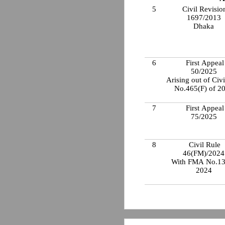
5
Civil Revisio
1697/2013
Dhaka
6
First Appeal
50/2025
Arising out of Civi
No.465(F) of 2
7
First Appeal
75/2025
8
Civil Rule
46(FM)/202
With FMA No.13
2024