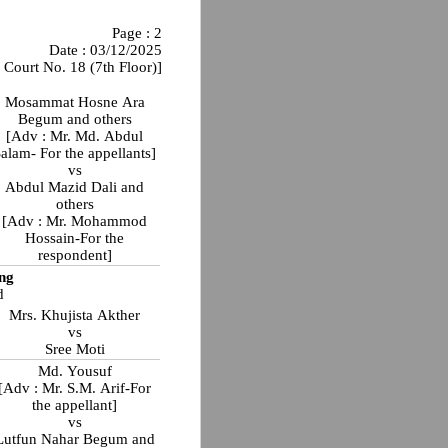
Page : 2
Date : 03/12/2025
 Court No. 18 (7th Floor)]
Mosammat Hosne Ara
Begum and others
[Adv : Mr. Md. Abdul
alam- For the appellants]
vs
Abdul Mazid Dali and
others
[Adv : Mr. Mohammod
Hossain-For the
respondent]
ng
d
Mrs. Khujista Akther
vs
Sree Moti
Md. Yousuf
[Adv : Mr. S.M. Arif-For
the appellant]
vs
Lutfun Nahar Begum and