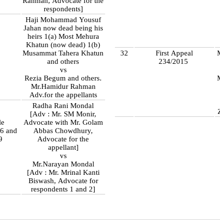
Rahman, Advocate for the
respondents]
Haji Mohammad Yousuf
Jahan now dead being his
heirs 1(a) Most Mehura
Khatun (now dead) 1(b)
Musammat Tahera Khatun
32
First Appeal
and others
234/2015
vs
Rezia Begum and others.
Mr.Hamidur Rahman
Adv.for the appellants
Radha Rani Mondal
[Adv : Mr. SM Monir,
le
Advocate with Mr. Golam
96 and
Abbas Chowdhury,
99
Advocate for the
appellant]
vs
Mr.Narayan Mondal
[Adv : Mr. Mrinal Kanti
Biswash, Advocate for
respondents 1 and 2]