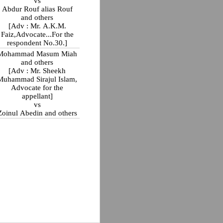
vs
Abdur Rouf alias Rouf
and others
[Adv : Mr. A.K.M.
Faiz,Advocate...For the
respondent No.30.]
Mohammad Masum Miah
and others
[Adv : Mr. Sheekh
Muhammad Sirajul Islam,
Advocate for the
appellant]
vs
Zoinul Abedin and others