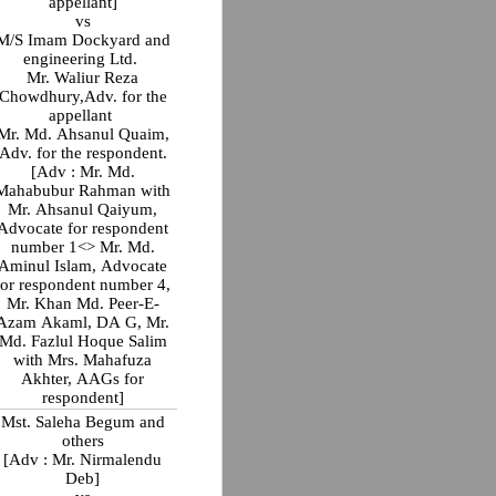
appellant]
vs
M/S Imam Dockyard and
engineering Ltd.
Mr. Waliur Reza
Chowdhury,Adv. for the
appellant
Mr. Md. Ahsanul Quaim,
Adv. for the respondent.
[Adv : Mr. Md.
Mahabubur Rahman with
Mr. Ahsanul Qaiyum,
Advocate for respondent
number 1<> Mr. Md.
Aminul Islam, Advocate
for respondent number 4,
Mr. Khan Md. Peer-E-
Azam Akaml, DA G, Mr.
Md. Fazlul Hoque Salim
with Mrs. Mahafuza
Akhter, AAGs for
respondent]
Mst. Saleha Begum and
others
[Adv : Mr. Nirmalendu
Deb]