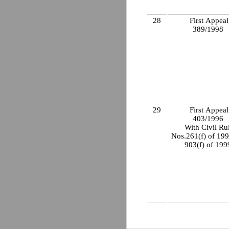
28
First Appeal
389/1998
29
First Appeal
403/1996
With Civil Ru
Nos.261(f) of 19
903(f) of 19