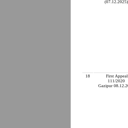
(07.12.2025
18
First Appeal
111/2020
Gazipur 08.12.