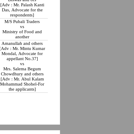
[Adv : Mr. Palash Kanti
Das, Advocate for the
respondents]
M/S Pubali Traders
vs
Ministry of Food and
another
Amanullah and others
[Adv : Mr. Mintu Kumar
Mondal, Advocate for
appellant No.37]
vs
Mrs. Salema Begum
Chowdhury and others
[Adv : Mr. Abul Kalam
Mohammad Shohel-For
the applicants]