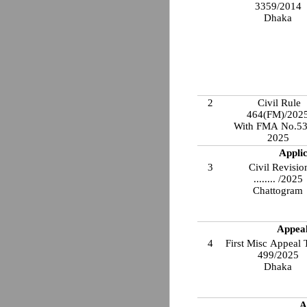
3359/2014
Dhaka
2
Civil Rule
464(FM)/202
With FMA No.53
2025
Applic
3
Civil Revisio
........ /2025
Chattogram
Appeal
4
First Misc Appeal 
499/2025
Dhaka
A