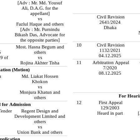
[Adv : Mr. Md. Yousuf
Ali, D.A.G. for the
appellant]
Civil Revision
vs
2641/2024
Fazlul Haque and others
Dhaka
[Adv : Mr. Purnindu
Bikash Das, Advocate for
the opposite parties]
10
Civil Revision
Most. Hasna Begum and
1132/2021
5
others
04.12.2025
9 of
vs
11
Arbitration Appeal
Rojina Akhter Tisha
7/2020
ation (Motion)
08.12.2025
n
Md. Liakat Hossen
Khokon
vs
Monjura Khatun and
For Heari
others
12
First Appeal
 for Admission
129/2003
Tender
Regent Design and
Heard in part
[
Development Limited and
others
vs
Union Bank and others
pplication