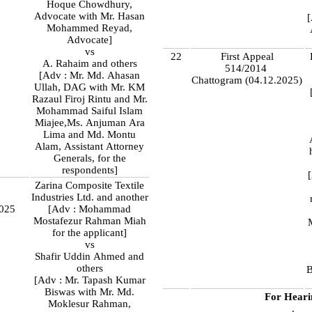
)
Hoque Chowdhury,
Advocate with Mr. Hasan
[
Mohammed Reyad,
Advocate]
vs
22
First Appeal
A. Rahaim and others
514/2014
[Adv : Mr. Md. Ahasan
Chattogram (04.12.2025)
Ullah, DAG with Mr. KM
Razaul Firoj Rintu and Mr.
Mohammad Saiful Islam
Miajee,Ms. Anjuman Ara
Lima and Md. Montu
Alam, Assistant Attorney
Generals, for the
respondents]
Zarina Composite Textile
Industries Ltd. and another
2025
[Adv : Mohammad
Mostafezur Rahman Miah
for the applicant]
vs
Shafir Uddin Ahmed and
others
B
[Adv : Mr. Tapash Kumar
Biswas with Mr. Md.
For Heari
Moklesur Rahman,
.