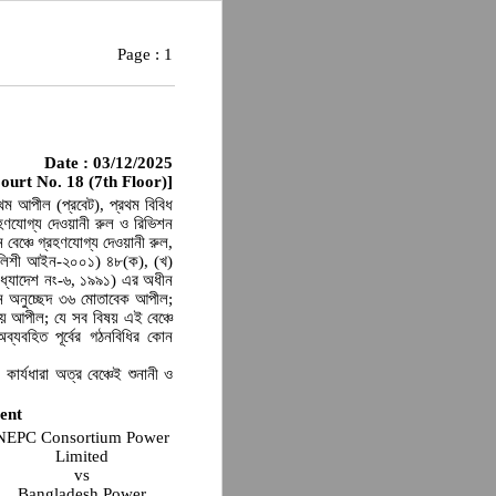
Page :
1
Date : 03/12/2025
ourt No. 18 (7th Floor)]
থম আপীল (প্রবেট), প্রথম বিবিধ
রহণযোগ্য দেওয়ানী রুল ও রিভিশন
বেঞ্চে গ্রহণযোগ্য দেওয়ানী রুল,
শালিশী আইন-২০০১) ৪৮(ক), (খ)
ধ্যাদেশ নং-৬, ১৯৯১) এর অধীন
ীনে অনুচ্ছেদ ৩৬ মোতাবেক আপীল;
তীয় আপীল; যে সব বিষয় এই বেঞ্চে
্যবহিত পূর্বের গঠনবিধির কোন
কার্যধারা অত্র বেঞ্চেই শুনানী ও
ent
NEPC Consortium Power
Limited
vs
Bangladesh Power