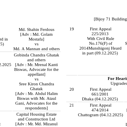
[Bijoy 71 Building
19
First Appeal
Md. Shahin Ferdous
225/2013
[Adv : Md. Golam
With Civil Rule
d in
Mostafa]
No.176(F) of
S
25)
vs
2014Munshigonj Heard
Md. A Mannan and others
in part (09.12.2025)
Gobinda Chandra Ghatak
and others
12.2025
[Adv : Mr. Mrenal Kanti
Biswas, Advocate for the
appellant]
For Heari
vs
Upgrade
Sree Kiron Chandra
Ghatak
20
First Appeal
[Adv : Mr. Abdul Halim
661/2001
Biswas with Mr. Ataul
Dhaka (04.12.2025)
Gani, Advocates for the
21
First Appeal
respondents]
474/2014
Capital Housing Estate
Chattogram (04.12.2025)
and Construction Ltd
t
[Adv : Mr. Md. Mizanul