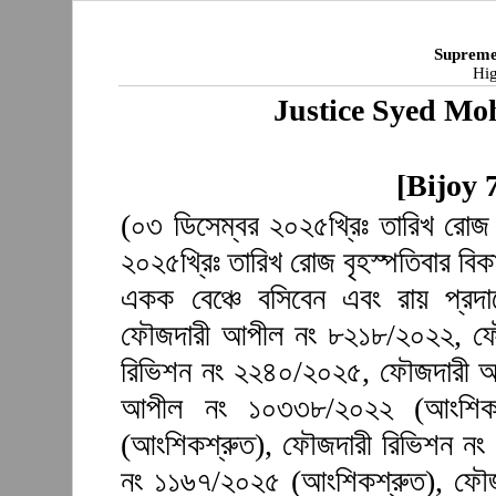
Supreme
Hig
Justice Syed M
[Bijoy 
(০৩ ডিসেম্বর ২০২৫খ্রিঃ তারিখ রোজ
২০২৫খ্রিঃ তারিখ রোজ বৃহস্পতিবার বিক
একক বেঞ্চে বসিবেন এবং রায় প্
ফৌজদারী আপীল নং ৮২১৮/২০২২, ফৌজ
রিভিশন নং ২২৪০/২০২৫, ফৌজদারী আ
আপীল নং ১০৩৩৮/২০২২ (আংশিকশ
(আংশিকশ্রুত), ফৌজদারী রিভিশন নং
নং ১১৬৭/২০২৫ (আংশিকশ্রুত), ফৌজ