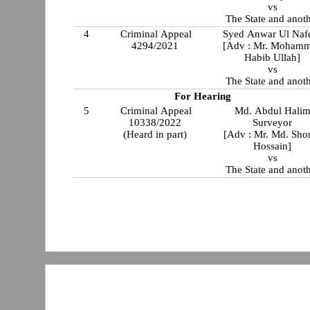
vs
The State and anot
4
Criminal Appeal
Syed Anwar Ul Naf
4294/2021
[Adv : Mr. Moham
Habib Ullah]
vs
The State and anot
For Hearing
5
Criminal Appeal
Md. Abdul Hali
10338/2022
Surveyor
(Heard in part)
[Adv : Mr. Md. Sho
Hossain]
vs
The State and anot