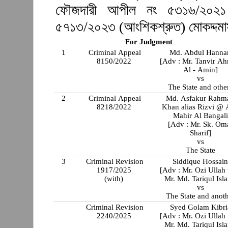
ফৌজদারী আপীল নং ৫৩১৬/২০২১
৫৭১৩/২০২৩ (আংশিকশ্রুত) মোকদ্দমা
For Judgment
1
Criminal Appeal
Md. Abdul Hanna
8150/2022
[Adv : Mr. Tanvir A
Al - Amin]
vs
The State and othe
2
Criminal Appeal
Md. Asfakur Rahm
8218/2022
Khan alias Rizvi @
Mahir Al Bangali
[Adv : Mr. Sk. Om
Sharif]
vs
The State
3
Criminal Revision
Siddique Hossai
1917/2025
[Adv : Mr. Ozi Ullah
(with)
Mr. Md. Tariqul Isl
vs
The State and anot
Criminal Revision
Syed Golam Kibri
2240/2025
[Adv : Mr. Ozi Ullah
Mr. Md. Tariqul Isl