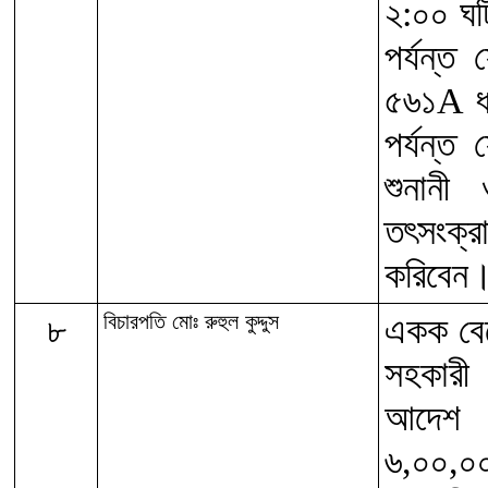
২:০০ ঘট
পর্যন্ত
৫৬১A ধ
পর্যন্ত
শুনানী
তৎসংক্
করিবেন
৮
বিচারপতি মোঃ রুহুল কুদ্দুস
একক বেঞ
সহকারী
আদেশ ও 
৬,০০,০