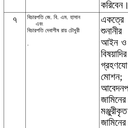
করিবেন
৭
বিচারপতি জে. বি. এম. হাসান
একত্রে 
এবং
শুনানীর
বিচারপতি দেবাশীষ রায় চৌধুরী
আইন ও ম
.
বিষয়াদি
গ্রহণয
মোশন; 
আবেদন
জামিনে
মঞ্জুর
জামিনে