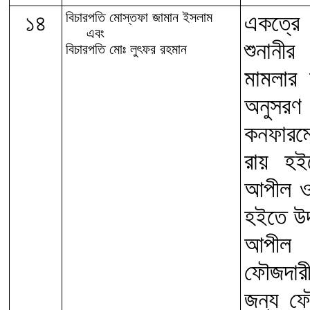
১৪
বিচারপতি মোস্তফা জামান ইসলাম
একত্রে 
এবং
শুনানীর
বিচারপতি মোঃ লুৎফর রহমান
মামলার 
অনুসরণ
কনফারম
রায় হই
আপীল ও
হইতে উ
আপীল ম
ফৌজদারী
জন্য ফৌ