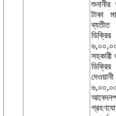
শুনানীর
টাকা ম
ব্যতীত
ডিক্র
৬,০০,০
সহকারী 
ডিক্রি
দেওয়ানী
৬,০০,
আবেদন
গ্রহণয