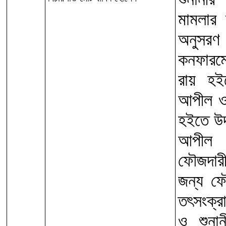
মামলার 
অনুসরণ
কনফারম
রায় হই
আপীল ও
হইতে উ
আপীল ম
ফৌজদারী
জন্য ফৌ
তৎসংক্র
ও শুনা