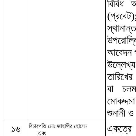
বিবিধ 
(প্রবে
স্থান
উপরোল্ল
আবেদন প
উল্লেখ্য
তারিখের 
বা চলম
মোকদ্দম
শুনানী ও
১৬
বিচারপতি মোঃ জাহাঙ্গীর হোসেন
একত্রে 
এবং