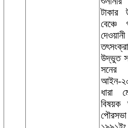
শুনানী
টাকার 
বেঞ্চে
দেওয়া
তৎসংক্
উদ্ভুত 
সনের 
আইন-২০
ধারা ম
বিষয়ক 
পৌরসভা 
১৯৯১ইং 