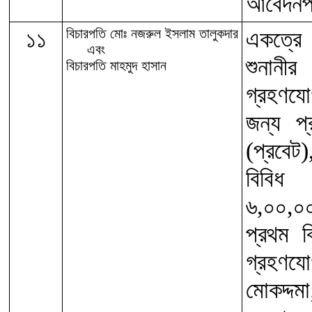
আবেদনপত
১১
বিচারপতি মোঃ নজরুল ইসলাম তালুকদার
একত্রে 
এবং
শুনানী
বিচারপতি মাহমুদ হাসান
গ্রহণযো
জন্য প
(প্রবেট
বিবি
৬,০০,০
প্রথম ব
গ্রহণযো
মোকদ্দ