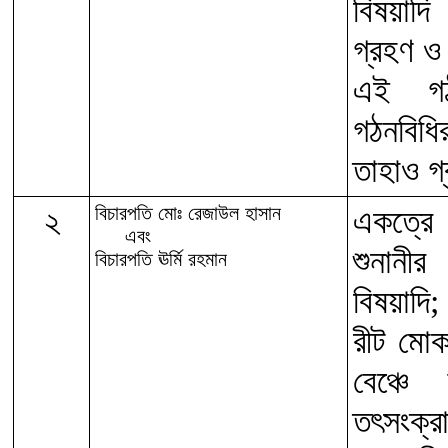
বিষয়াদি
গ্রহণ ও
এই গঠন
গঠনবিধ
তাহাও গ
২
বিচারপতি মোঃ রেজাউল হাসান
একত্রে 
এবং
শুনানী
বিচারপতি ঊর্মি রহমান
বিষয়াদি;
রীট মোক
বেঞ্চে
তৎসংক্র