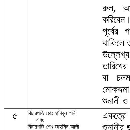
রুল, আ
করিবেন
পূর্বের
থাকিলে 
উল্লেখ্য
তারিখের 
বা চলম
মোকদ্দম
শুনানী ও
৫
বিচারপতি মোঃ হাবিবুল গনি
একত্রে 
এবং
শুনানীর
বিচারপতি শেখ তাহসিন আলী