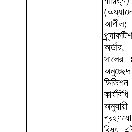
দায়িত
(অধ্যা
আপীল;
প্র্যাক
অর্ডার
সালের
অনুচ্
ডিভিশন 
কার্যবি
অনুযায়
গ্রহণয
বিষয় এই