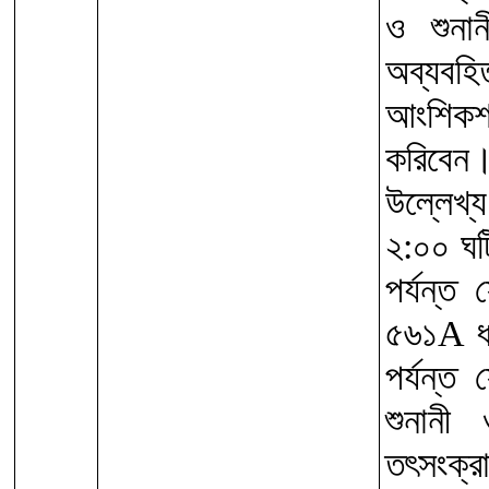
ও শুনা
অব্যবহ
আংশিকশ
করিবেন
উল্লেখ্য
২:০০ ঘট
পর্যন্ত
৫৬১A ধ
পর্যন্ত
শুনানী
তৎসংক্