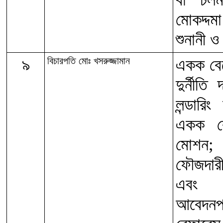
মোকদ্দম
শুনানী ও
৯
বিচারপতি মোঃ খসরুজ্জামান
একক বেঞ
দুর্নী
লন্ডারি
একক বে
মোশন; 
ফৌজদারী
এবং ত
আবেদনপ