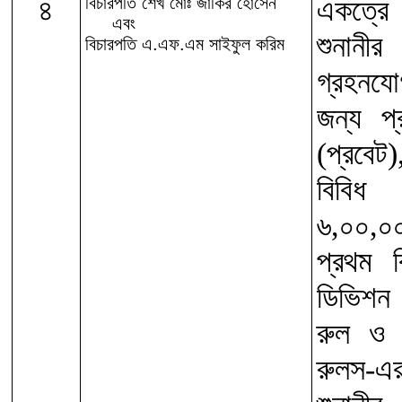
৪
বিচারপতি শেখ মোঃ জাকির হোসেন
একত্রে 
এবং
শুনানী
বিচারপতি এ.এফ.এম সাইফুল করিম
গ্রহনযো
জন্য প
(প্রবেট
বিবি
৬,০০,০
প্রথম 
ডিভিশন 
রুল ও র
রুলস-এর