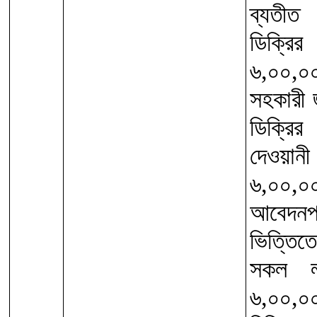
ব্যতীত
ডিক্র
৬,০০,০
সহকারী 
ডিক্রি
দেওয়ানী
৬,০০,
আবেদন
ভিত্তি
সকল লয়
৬,০০,০