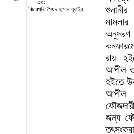
এবং
শুনানীর
বিচারপতি সৈয়দ হাসান যুবাইর
মামলার 
অনুসরণ
কনফারম
রায় হই
আপীল ও
হইতে উ
আপীল ম
ফৌজদারী
জন্য ফৌ
তৎসংক্র