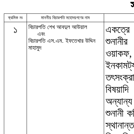
ক্রমিক নং
মাননীয় বিচারপতি মহোদয়গণের নাম
১
বিচারপতি শেখ আবদুল আউয়াল
একত্রে 
এবং
শুনানীর
বিচারপতি এস.এম. ইফতেখার উদ্দিন
মাহামুদ
ওয়াকফ,
ইনকামট্য
তৎসংক্রা
বিষয়াদি
অন্যান্
শুনানী ক
স্থানান