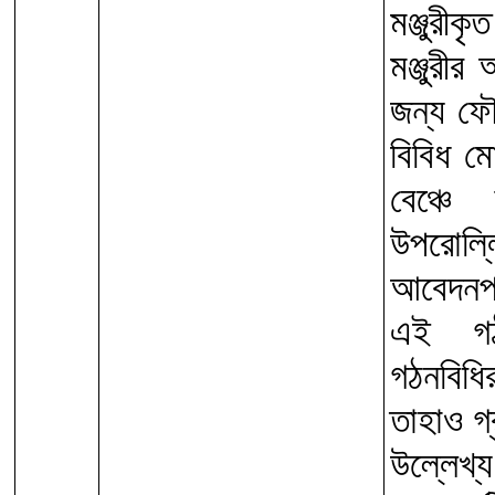
মঞ্জুর
মঞ্জুরীর
জন্য ফৌ
বিবিধ ম
বেঞ্চে
উপরোল্ল
আবেদনপত
এই গঠন
গঠনবিধ
তাহাও গ
উল্লেখ্য