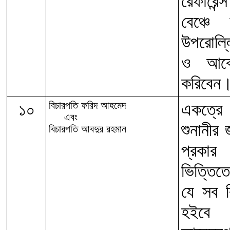
রেফারেন
বেঞ্চে
উপরোল্ল
ও আবেদ
করিবেন
১০
বিচারপতি ফরিদ আহমেদ
একত্রে 
এবং
শুনানীর
বিচারপতি আবদুর রহমান
প্রকার
ভিত্তিতে
যে সব ব
হইবে 