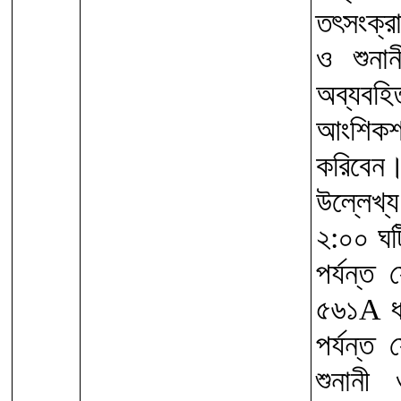
তৎসংক্র
ও শুনা
অব্যবহ
আংশিকশ
করিবেন
উল্লেখ্য
২:০০ ঘট
পর্যন্ত
৫৬১A ধ
পর্যন্ত
শুনানী