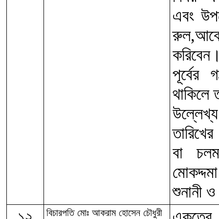
এবং উপর
রুল,আব
করিবেন
পূর্বের
থাকিলে 
উল্লেখ্য
তারিখের 
বা চলম
মোকদ্দম
শুনানী ও
১২
বিচারপতি মোঃ আকরাম হোসেন চৌধুরী
একত্রে 