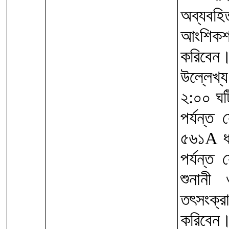
অব্যবহ
আংশিকশ
করিবেন
উল্লেখ্য
২:০০ ঘট
পর্যন্ত
৫৬১A ধ
পর্যন্ত
শুনানী
তৎসংক্
করিবেন