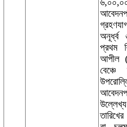
৬,০০,
আবেদন
গ্রহণয
অনূর্ধ্
প্রথম 
আপীল (
বেঞ্চে
উপরোল্ল
আবেদনপত
উল্লেখ্য
তারিখের 
বা চলম