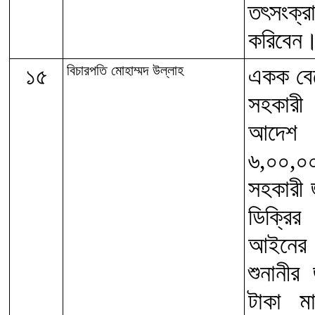
তৎসংক্
করিবেন
১৫
বিচারপতি মোহাম্মদ উল্লাহ
একক বেঞ
সহকারী
আদেশ ও 
৬,০০,০
সহকারী 
ডিক্রির
আইনের ৪
শুনানীর
টাকা ম