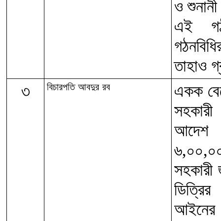
ও শুনান
এই গঠন
গঠনবিধ
তাহাও গ
৩
বিচারপতি আবদুর রব
একক বেঞ
সহকারী
আদেশ ও 
৬,০০,০
সহকারী 
ডিত্রির
আইনের ৪