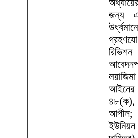
অধ্যায়ে
জন্য এ
উর্ধ্বম
গ্রহণযো
রিভিশন
আবেদন
লয়াজিম
আইনের
৪৮(ক), 
আপীল;
ইউনিয়ন