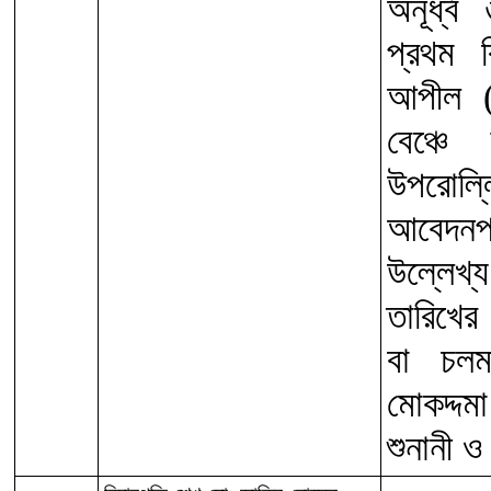
অনূর্ধ্
প্রথম 
আপীল (
বেঞ্চে
উপরোল্ল
আবেদনপত
উল্লেখ্য
তারিখের 
বা চলম
মোকদ্দম
শুনানী ও