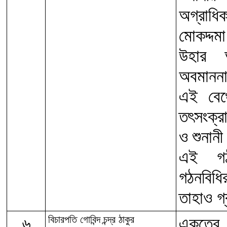
অগ্রাধ
মোকদ্দম
উহার 
অবমাননা
এই বেঞ্
তৎসংক্র
ও শুনান
এই গঠন
গঠনবিধ
তাহাও গ
৬
বিচারপতি গোবিন্দ চন্দ্র ঠাকুর
একত্রে 