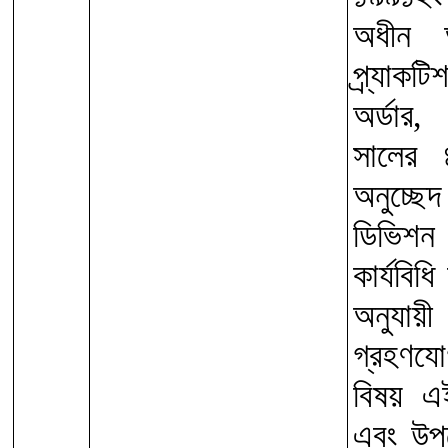
অধীন আ
প্র্যাক
অর্ডার
সালের
অনুচ্
ডিভিশন 
কার্যবি
অনুযায়
গ্রহণয
বিষয় এই
এবং উপর