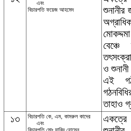
এবং
শুনানীর
বিচারপতি ফয়েজ আহমেদ
অগ্রাধ
মোকদ্দ
বেঞ্চে
তৎসংক্র
ও শুনান
এই গঠন
গঠনবিধ
তাহাও গ
১৩
বিচারপতি কে, এম, কামরুল কাদের
একত্রে 
এবং
শুনানীর
বিচারপতি মোঃ যাবিদ হোসেন