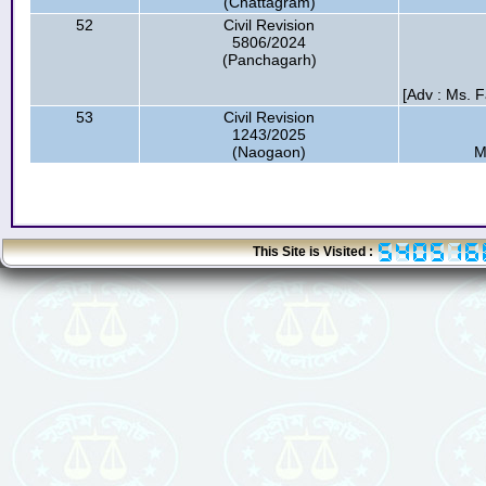
(Chattagram)
52
Civil Revision
5806/2024
(Panchagarh)
[Adv : Ms. F
53
Civil Revision
1243/2025
(Naogaon)
M
This Site is Visited :