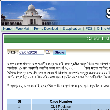
|
|
|
|
|
Home
Web Mail
Forms Download
E-application
PDS
Online A
Cause
List
Date :
একক বেঞ্চে বসিবেন এবং শুনানীর জন্য সহকারী জজ ব্যতীত অন্য বিচারকের আদেশ ও ড
অর্ডারের ১১ রুল অনুযায়ী শুনানীর জন্য অনূর্ধ্ব ৬,০০,০০,০০০ টাকা মানের আপী
ডিক্রির বিরুদ্ধে দেওয়ানী রুল ও দেওয়ানী রিভিশন মোকদ্দমা; অনূর্ধ্ব ৬,০০,০০,০০
আপীল (প্রবেট); যে সব বিষয় এই বেঞ্চে স্থানান্তরিত হইবে এবং উপরোল্লিখিত বিষয়
উল্লেখ্য যে, ১ ফেব্রুয়ারি, ২০২১খ্রিঃ তারিখের পূর্বে দায়েরকৃত, স্থানান্তরিত বা চলম
Sl
Case Number
1
Civil Revision