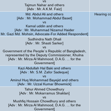
vs
Tajmun Nahar and others
[Adv : Mr. A.K.M. Faiz]
Md. Abdul Ali and others
Hearing c
[Adv : Mr. Mohammad Abdul Baset]
vs
Kamal uddin and others
[Adv : Mr. Muhammad Nizamul Haider
Mr. Gazi Md. Mohsin, Advocate-For Added Respondent]
Sudhindra Nath Dhali
[Adv : Mr. Shasti Sarker]
vs
Government of the People`s Republic of Bangladesh,
represented by the Deputy Commissioner, Khulna
[Adv : Mr. Mirza Al Mahmood, D.A.G. ... for the
Government]
Kazi Abdullah Hal Baki and others
[Adv : Mr. S.M. Zafor Sadeque]
vs
Aminul Huq Mohammad Bayejid and others
[Adv : Mr. Uzzal Kumar Bhowmick]
Tahur Ahmed Chowdhury
[Adv : Mr. Mokarramus Shaklan]
vs
Mushfiq Hossain Chowdhury and others
[Adv : Mr. Mirza Al Mahmood, D.A.G. ... for the
Government]