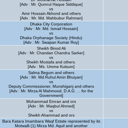
[Adv : Mr. Qumrul Haque Siddique]
vs
Amir Hossain Akhond and others
[Adv : Mr. Md. Mahbubur Rahman]
Dhaka City Corporation
[Adv : Mr. Md. Ismail Hossain]
vs
Dhaka Orphanage Society (Hindu)
[Adv : Mr. Swapan Kumar Roy]
Sheikh Binod Ali
[Adv : Mr. Chandan Chandra Sarker]
vs
Sheikh Mostafa and others.
[Adv : Ms. Umme Kulsum]
Salma Begum and others
[Adv : Mr. Md.Ruhul Amin Bhuiyan]
vs
Deputy Commisssioner, Munshiganj and others
[Adv : Mr. Mirza Al Mahmood, D.A.G. ... for the
Government]
Mohammad Emran and ors
[Adv : Mr. Maqbul Ahmed]
vs
Sheikh Ahammad and ors
Bara Katara Imambara Waqf Estate represented by its
Motwalli (1) Mirza Md. Aquil and another