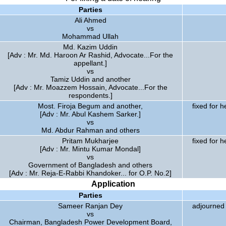
Parties
Ali Ahmed
vs
Mohammad Ullah
Md. Kazim Uddin
[Adv : Mr. Md. Haroon Ar Rashid, Advocate...For the
appellant.]
vs
Tamiz Uddin and another
[Adv : Mr. Moazzem Hossain, Advocate...For the
respondents.]
Most. Firoja Begum and another,
fixed for h
[Adv : Mr. Abul Kashem Sarker.]
vs
Md. Abdur Rahman and others
Pritam Mukharjee
fixed for h
[Adv : Mr. Mintu Kumar Mondal]
vs
Government of Bangladesh and others
[Adv : Mr. Reja-E-Rabbi Khandoker... for O.P. No.2]
Application
Parties
Sameer Ranjan Dey
adjourned
vs
Chairman, Bangladesh Power Development Board,