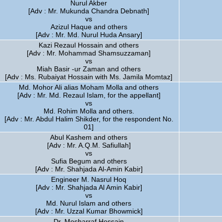
Nurul Akber
[Adv : Mr. Mukunda Chandra Debnath]
vs
Azizul Haque and others
[Adv : Mr. Md. Nurul Huda Ansary]
Kazi Rezaul Hossain and others
[Adv : Mr. Mohammad Shamsuzzaman]
vs
Miah Basir -ur Zaman and others
[Adv : Ms. Rubaiyat Hossain with Ms. Jamila Momtaz]
Md. Mohor Ali alias Moham Molla and others
[Adv : Mr. Md. Rezaul Islam, for the appellant]
vs
Md. Rohim Molla and others.
[Adv : Mr. Abdul Halim Shikder, for the respondent No.
01]
Abul Kashem and others
[Adv : Mr. A.Q.M. Safiullah]
vs
Sufia Begum and others
[Adv : Mr. Shahjada Al-Amin Kabir]
Engineer M. Nasrul Hoq
[Adv : Mr. Shahjada Al Amin Kabir]
vs
Md. Nurul Islam and others
[Adv : Mr. Uzzal Kumar Bhowmick]
Dr. Mosharraf Hossain