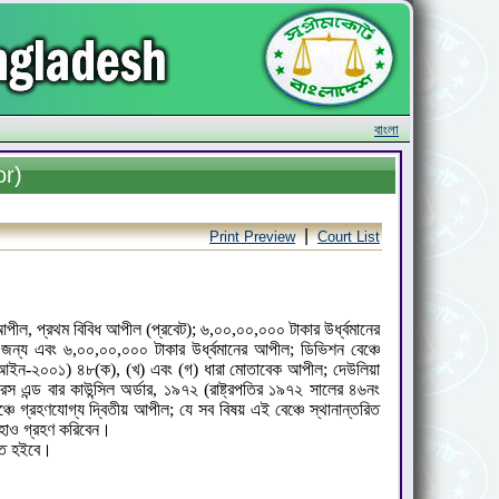
বাংলা
or)
|
Print Preview
Court List
আপীল, প্রথম বিবিধ আপীল (প্রবেট); ৬,০০,০০,০০০ টাকার উর্ধ্বমানের
র জন্য এবং ৬,০০,০০,০০০ টাকার উর্ধ্বমানের আপীল; ডিভিশন বেঞ্চে
ী আইন-২০০১) ৪৮(ক), (খ) এবং (গ) ধারা মোতাবেক আপীল; দেউলিয়া
এন্ড বার কাউন্সিল অর্ডার, ১৯৭২ (রাষ্ট্রপতির ১৯৭২ সালের ৪৬নং
ে গ্রহণযোগ্য দ্বিতীয় আপীল; যে সব বিষয় এই বেঞ্চে স্থানান্তরিত
াহাও গ্রহণ করিবেন।
ত্তি হইবে।