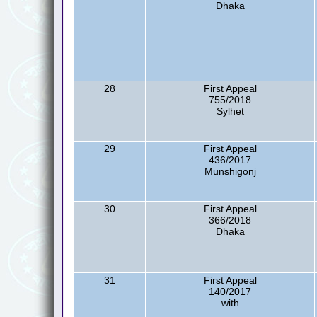
Dhaka
28
First Appeal
755/2018
Sylhet
29
First Appeal
436/2017
Munshigonj
30
First Appeal
366/2018
Dhaka
31
First Appeal
140/2017
with