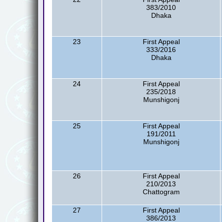
383/2010
Dhaka
23
First Appeal
333/2016
Dhaka
24
First Appeal
235/2018
Munshigonj
25
First Appeal
191/2011
Munshigonj
26
First Appeal
210/2013
Chattogram
27
First Appeal
386/2013