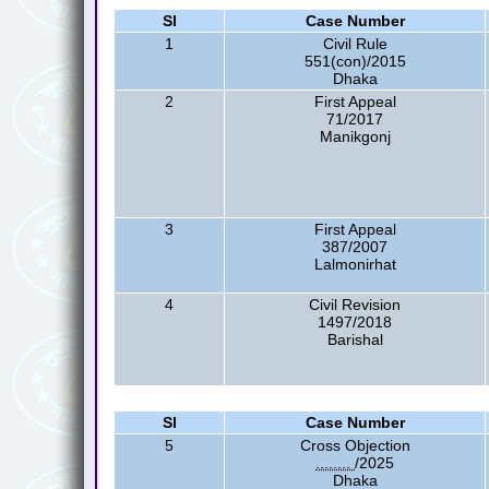
Sl
Case Number
1
Civil Rule
551(con)/2015
Dhaka
2
First Appeal
71/2017
Manikgonj
3
First Appeal
387/2007
Lalmonirhat
4
Civil Revision
1497/2018
Barishal
Sl
Case Number
5
Cross Objection
........
/2025
Dhaka