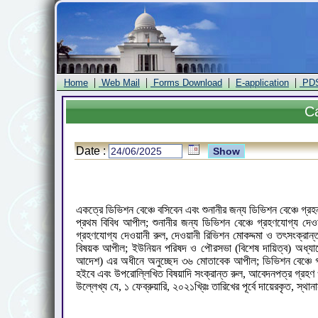
|
|
|
|
Home
Web Mail
Forms Download
E-application
PD
C
Date :
একত্রে ডিভিশন বেঞ্চে বসিবেন এবং শুনানীর জন্য ডিভিশন বেঞ্চে গ্
প্রথম বিবিধ আপীল; শুনানীর জন্য ডিভিশন বেঞ্চে গ্রহণযোগ্য দেও
গ্রহণযোগ্য দেওয়ানী রুল, দেওয়ানী রিভিশন মোকদ্দমা ও তৎসংক্
বিষয়ক আপীল; ইউনিয়ন পরিষদ ও পৌরসভা (বিশেষ দায়িত্ব) অধ্যাদেশ
আদেশ) এর অধীনে অনুচ্ছেদ ৩৬ মোতাবেক আপীল; ডিভিশন বেঞ্চে গ্রহ
হইবে এবং উপরোল্লিখিত বিষয়াদি সংক্রান্ত রুল, আবেদনপত্র গ্রহণ
উল্লেখ্য যে, ১ ফেব্রুয়ারি, ২০২১খ্রিঃ তারিখের পূর্বে দায়েরকৃত, স্থা