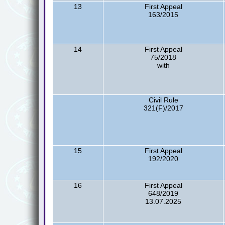
13
First Appeal
163/2015
14
First Appeal
75/2018
with
Civil Rule
321(F)/2017
15
First Appeal
192/2020
16
First Appeal
648/2019
13.07.2025