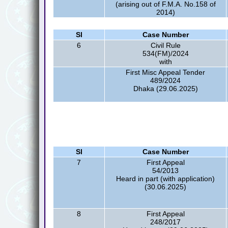
(arising out of F.M.A. No.158 of
2014)
Sl
Case Number
6
Civil Rule
534(FM)/2024
with
First Misc Appeal Tender
489/2024
Dhaka (29.06.2025)
Sl
Case Number
7
First Appeal
54/2013
Heard in part (with application)
(30.06.2025)
8
First Appeal
248/2017