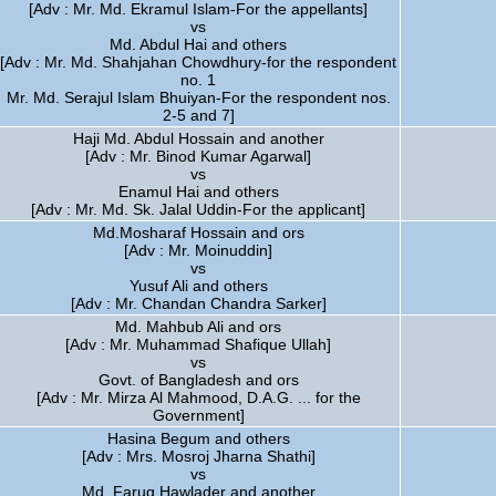
[Adv : Mr. Md. Ekramul Islam-For the appellants]
vs
Md. Abdul Hai and others
[Adv : Mr. Md. Shahjahan Chowdhury-for the respondent
no. 1
Mr. Md. Serajul Islam Bhuiyan-For the respondent nos.
2-5 and 7]
Haji Md. Abdul Hossain and another
[Adv : Mr. Binod Kumar Agarwal]
vs
Enamul Hai and others
[Adv : Mr. Md. Sk. Jalal Uddin-For the applicant]
Md.Mosharaf Hossain and ors
[Adv : Mr. Moinuddin]
vs
Yusuf Ali and others
[Adv : Mr. Chandan Chandra Sarker]
Md. Mahbub Ali and ors
[Adv : Mr. Muhammad Shafique Ullah]
vs
Govt. of Bangladesh and ors
[Adv : Mr. Mirza Al Mahmood, D.A.G. ... for the
Government]
Hasina Begum and others
[Adv : Mrs. Mosroj Jharna Shathi]
vs
Md. Faruq Hawlader and another