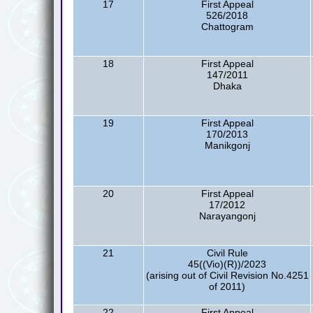
17
First Appeal
526/2018
Chattogram
18
First Appeal
147/2011
Dhaka
19
First Appeal
170/2013
Manikgonj
20
First Appeal
17/2012
Narayangonj
21
Civil Rule
45((Vio)(R))/2023
(arising out of Civil Revision No.4251
of 2011)
22
First Appeal