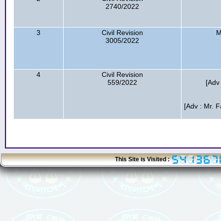
2740/2022
3
Civil Revision
M
3005/2022
4
Civil Revision
559/2022
[Adv 
[Adv : Mr. 
This Site is Visited :