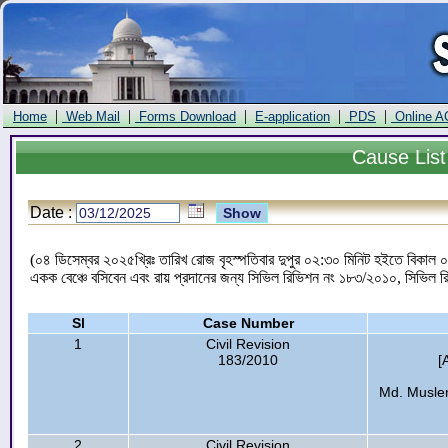
|
|
|
|
|
Home
Web Mail
Forms Download
E-application
PDS
Online A
Cause
List
Date :
(০৪ ডিসেম্বর ২০২৫খ্রিঃ তারিখ রোজ বৃহস্পতিবার দুপুর ০২:৩০ মিনিট হইতে বিকাল ০
একক বেঞ্চে বসিবেন এবং রায় প্রদানের জন্য সিভিল রিভিশন নং ১৮৩/২০১০, সিভি
Sl
Case Number
1
Civil Revision
183/2010
[
Md. Muslem
2
Civil Revision