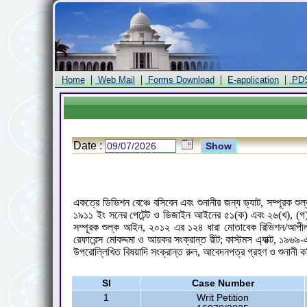
|
|
|
|
Home
Web Mail
Forms Download
E-application
PD
Date :
একত্রে ডিভিশন বেঞ্চে বসিবেন এবং শুনানীর জন্য ভ্যাট, সম্পূরক শ
১৯১১ ইং সনের পেটেন্ট ও ডিজাইন আইনের ৫১(ক) এবং ২৬(খ), (গ
সম্পূরক শুল্ক আইন, ২০১২ এর ১২৪ ধারা মোতাবেক রিভিশন/আপীল স
রেফারেন্স মোকদ্দমা ও আয়কর সংক্রান্ত রীট; কাস্টমস এ্যাক্ট, ১৯৬
উপরোল্লিখিত বিষয়াদি সংক্রান্ত রুল, আবেদনপত্র গ্রহণ ও শুনানী 
Sl
Case Number
1
Writ Petition