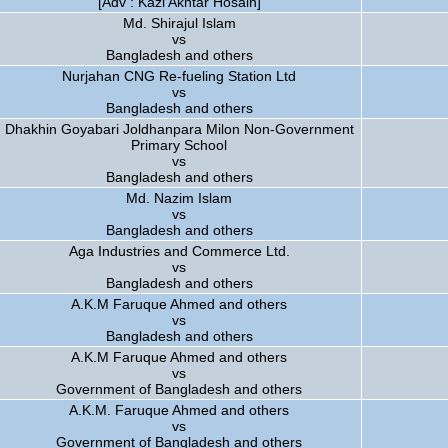
[Adv : Kazi Akhtar Hosain]
Md. Shirajul Islam
vs
Bangladesh and others
Nurjahan CNG Re-fueling Station Ltd
vs
Bangladesh and others
Dhakhin Goyabari Joldhanpara Milon Non-Government
Primary School
vs
Bangladesh and others
Md. Nazim Islam
vs
Bangladesh and others
Aga Industries and Commerce Ltd.
vs
Bangladesh and others
A.K.M Faruque Ahmed and others
vs
Bangladesh and others
A.K.M Faruque Ahmed and others
vs
Government of Bangladesh and others
A.K.M. Faruque Ahmed and others
vs
Government of Bangladesh and others