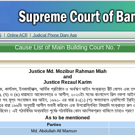
|
|
S
Online ACR
Judicial Phone Diary App
Cause
List of Main Building Court No. 7
Justice Md. Mozibur Rahman Miah
and
Justice Rezaul Karim
ুল্ক, কাস্টমস, ইনকামট্যাক্স, আর্থিক প্রতিষ্ঠান ও অর্থঋণ আইন সংক্রান্ত রীট মোশন এবং
), (ঘ) ও (ঙ) ধারামতে আবেদনপত্র ও আপীল; ২০২৩ইং সনের বাংলাদেশ শিল্প নকশা আইন
হ মূল্য সংযোজন কর আইন, ১৯৯১- এর ধারা ৪২(১) (গ) ক্ষমতাবলে এ্যাপিলেট ট্রাইব্যু
৯-এর ধারা ১৯৬ডি অনুযায়ী আপীল শুনানী করিবেন এবং উপরোল্লিখিত বিষয়াদি সংক্রান্ত রুল
করিবেন। এই গঠনবিধির অব্যবহিত পূর্বের গঠনবিধির কোন আংশিকশ্রুত থাকিলে তাহাও গ্রহ
As to be mentioned
Parties
Md. Abdullah All Mamun