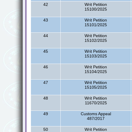
42
Writ Petition
15100/2025
43
Writ Petition
15101/2025
44
Writ Petition
15102/2025
45
Writ Petition
15103/2025
46
Writ Petition
15104/2025
47
Writ Petition
15105/2025
48
Writ Petition
11670/2025
49
Customs Appeal
487/2017
50
Writ Petition