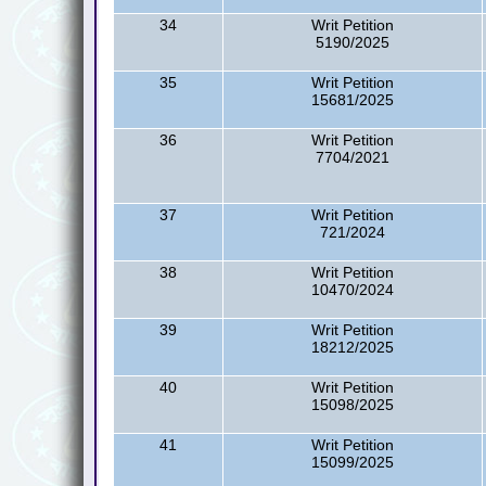
34
Writ Petition
5190/2025
35
Writ Petition
15681/2025
36
Writ Petition
7704/2021
37
Writ Petition
721/2024
38
Writ Petition
10470/2024
39
Writ Petition
18212/2025
40
Writ Petition
15098/2025
41
Writ Petition
15099/2025