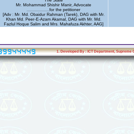
The State
Mr. Mohammad Shishir Manir, Advocate
...................for the petitioner
[Adv : Mr. Md. Obaidur Rahman (Tarek), DAG with Mr.
Khan Md. Peer-E-Azam Akamal, DAG with Mr. Md.
Fazlul Hoque Salim and Mrs. Mahafuza Akhter, AAG]
1. Developed By :
ICT Department
, Supreme 