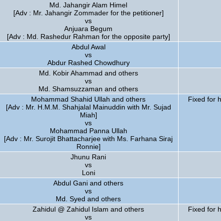
Md. Jahangir Alam Himel
[Adv : Mr. Jahangir Zommader for the petitioner]
vs
Anjuara Begum
[Adv : Md. Rashedur Rahman for the opposite party]
Abdul Awal
vs
Abdur Rashed Chowdhury
Md. Kobir Ahammad and others
vs
Md. Shamsuzzaman and others
Mohammad Shahid Ullah and others
Fixed for 
[Adv : Mr. H.M.M. Shahjalal Mainuddin with Mr. Sujad
Miah]
vs
Mohammad Panna Ullah
[Adv : Mr. Surojit Bhattacharjee with Ms. Farhana Siraj
Ronnie]
Jhunu Rani
vs
Loni
Abdul Gani and others
vs
Md. Syed and others
Zahidul @ Zahidul Islam and others
Fixed for 
vs