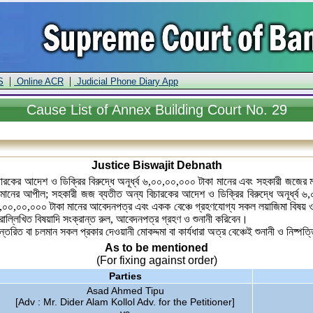
|
|
S
Online ACR
Judicial Phone Diary App
Cause
List of Annex Building Court No. 29
Justice Biswajit Debnath
ারকের আদেশ ও ডিক্রির বিরুদ্ধে অনূর্ধ্ব ৬,০০,০০,০০০ টাকা মানের এবং সহকারী জজের মা
াকা মানের আপীল; সহকারী জজ ব্যতীত অন্য বিচারকের আদেশ ও ডিক্রির বিরুদ্ধে অনূর্ধ্
ধ্ব ৬,০০,০০,০০০ টাকা মানের আবেদনপত্র এবং একক বেঞ্চে গ্রহণযোগ্য সকল লয়াজিমা বিষয় ও
োল্লিখিত বিষয়াদি সংক্রান্ত রুল, আবেদনপত্র গ্রহণ ও শুনানী করিবেন।
নান্তরিত বা চলমান সকল প্রকার দেওয়ানী মোকদ্দমা বা কার্যধারা অত্র বেঞ্চেই শুনানী ও নিষ্প
As to be mentioned
(For fixing against order)
Parties
Asad Ahmed Tipu
[Adv : Mr. Dider Alam Kollol Adv. for the Petitioner]