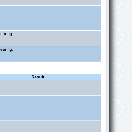
hearing.
hearing.
Result