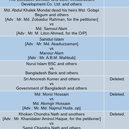
Development Co. Ltd. and others
Md. Abdul Khalek Mondal dead his heirs Mst. Golapi
Begum and others
[Adv : Mr. Md. Zobaidur Rahman, for the petitioner]
vs
Md. Samsul Alam
[Adv : Mr. M. Liton Ahmed, for the O/P]
Sahidul Islam
[Adv : Mr. Md. Asaduzzaman]
vs
Mansur Alam
[Adv : Mr. A.B.M. Mahbub]
Nurul Islam BSC and others
vs
Bangladesh Bank and others
Sri Amoresh Kumer and others
Deleted.
vs
Government of Bangladesh and others
Md. Monir Hossain
Deleted.
vs
Md. Alomgir Hossain
[Adv : Mr. Md. Najmul Huda..op]
Khokan Chondra Nath and anothers
Deleted.
[Adv : Mr. Khandaker Aminul Haque, for the petitioner]
vs
Samir Chandra Nath and others