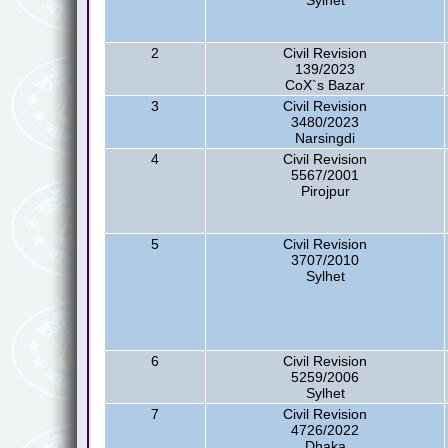
Sylhet
2
Civil Revision
139/2023
CoX`s Bazar
3
Civil Revision
3480/2023
Narsingdi
4
Civil Revision
5567/2001
Pirojpur
5
Civil Revision
3707/2010
Sylhet
6
Civil Revision
5259/2006
Sylhet
7
Civil Revision
4726/2022
Dhaka