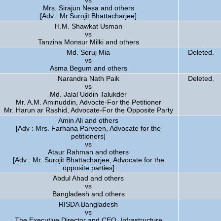
vs
Mrs. Sirajun Nesa and others
[Adv : Mr.Surojit Bhattacharjee]
H.M. Shawkat Usman
vs
Tanzina Monsur Milki and others
Md. Soruj Mia
Deleted.
vs
Asma Begum and others
Narandra Nath Paik
Deleted.
vs
Md. Jalal Uddin Talukder
Mr. A.M. Aminuddin, Advocte-For the Petitioner
Mr. Harun ar Rashid, Advocate-For the Opposite Party
Amin Ali and others
[Adv : Mrs. Farhana Parveen, Advocate for the
petitioners]
vs
Ataur Rahman and others
[Adv : Mr. Surojit Bhattacharjee, Advocate for the
opposite parties]
Abdul Ahad and others
vs
Bangladesh and others
RISDA Bangladesh
vs
The Executive Director and CEO, Infrastructure