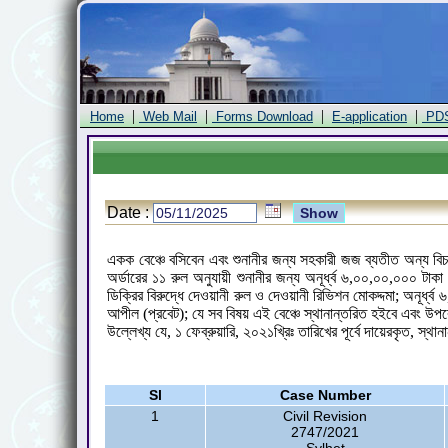
|
|
|
|
Home
Web Mail
Forms Download
E-application
PD
Date :
একক বেঞ্চে বসিবেন এবং শুনানীর জন্য সহকারী জজ ব্যতীত অন্য বিচ
অর্ডারের ১১ রুল অনুযায়ী শুনানীর জন্য অনূর্ধ্ব ৬,০০,০০,০০০ ট
ডিক্রির বিরুদ্ধে দেওয়ানী রুল ও দেওয়ানী রিভিশন মোকদ্দমা; অনূর্
আপীল (প্রবেট); যে সব বিষয় এই বেঞ্চে স্থানান্তরিত হইবে এবং উপর
উল্লেখ্য যে, ১ ফেব্রুয়ারি, ২০২১খ্রিঃ তারিখের পূর্বে দায়েরকৃত, স্থা
Sl
Case Number
1
Civil Revision
2747/2021