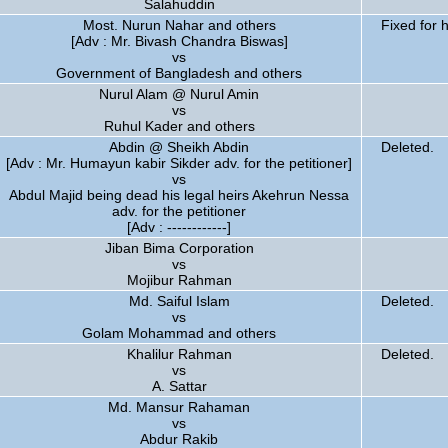
Salahuddin
Most. Nurun Nahar and others
Fixed for 
[Adv : Mr. Bivash Chandra Biswas]
vs
Government of Bangladesh and others
Nurul Alam @ Nurul Amin
vs
Ruhul Kader and others
Abdin @ Sheikh Abdin
Deleted.
[Adv : Mr. Humayun kabir Sikder adv. for the petitioner]
vs
Abdul Majid being dead his legal heirs Akehrun Nessa
adv. for the petitioner
[Adv : ------------]
Jiban Bima Corporation
vs
Mojibur Rahman
Md. Saiful Islam
Deleted.
vs
Golam Mohammad and others
Khalilur Rahman
Deleted.
vs
A. Sattar
Md. Mansur Rahaman
vs
Abdur Rakib