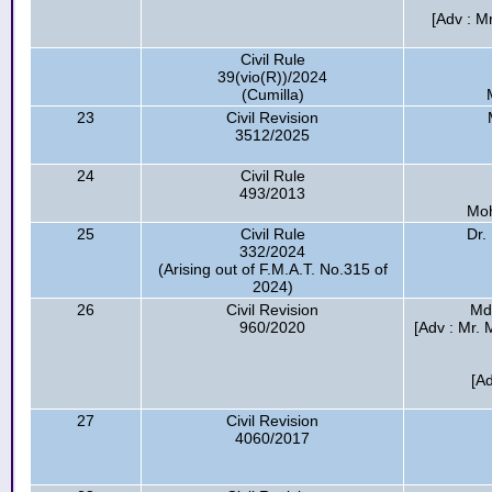
[Adv : M
Civil Rule
39(vio(R))/2024
(Cumilla)
23
Civil Revision
3512/2025
24
Civil Rule
493/2013
Moh
25
Civil Rule
Dr.
332/2024
(Arising out of F.M.A.T. No.315 of
2024)
26
Civil Revision
Md.
960/2020
[Adv : Mr. 
[A
27
Civil Revision
4060/2017