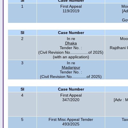
Sl
Case Number
1
First Appeal
Mou
119/2019
[Ad
Go
Sl
Case Number
2
In re
Moon
Dhaka
Tender No. :
Rajdhani 
(Civil Revision No................of 2025)
(with an application)
3
In re
Madaripur
Tender No. :
(Civil Revision No.............of 2025)
Sl
Case Number
4
First Appeal
347/2020
[Adv : 
5
First Misc Appeal Tender
Tax
493/2025