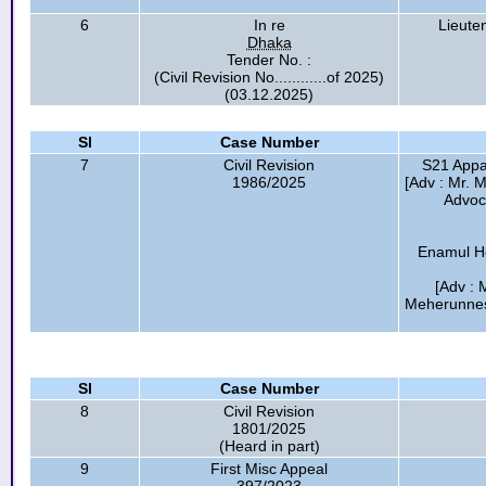
6
In re
Lieute
Dhaka
Tender No. :
(Civil Revision No............of 2025)
(03.12.2025)
Sl
Case Number
7
Civil Revision
S21 Appa
1986/2025
[Adv : Mr.
Advoc
Enamul Ho
[Adv : 
Meherunnes
Sl
Case Number
8
Civil Revision
1801/2025
(Heard in part)
9
First Misc Appeal