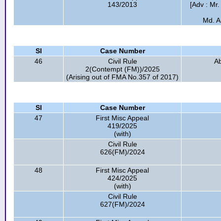
143/2013
[Adv : Mr.
Md. A
Sl
Case Number
46
Civil Rule
A
2(Contempt (FM))/2025
(Arising out of FMA No.357 of 2017)
Sl
Case Number
47
First Misc Appeal
419/2025
(with)
Civil Rule
626(FM)/2024
48
First Misc Appeal
424/2025
(with)
Civil Rule
627(FM)/2024