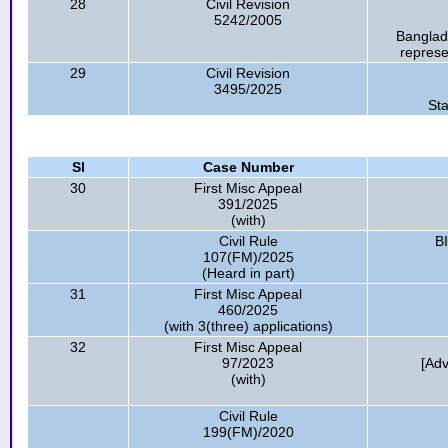
28
Civil Revision
5242/2005
Banglad
represe
29
Civil Revision
3495/2025
St
Sl
Case Number
30
First Misc Appeal
391/2025
(with)
Civil Rule
B
107(FM)/2025
(Heard in part)
31
First Misc Appeal
460/2025
(with 3(three) applications)
32
First Misc Appeal
97/2023
[Adv
(with)
Civil Rule
199(FM)/2020