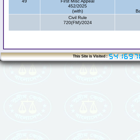
49
First Misc Appeal
452/2025
(with)
Ba
Civil Rule
720(FM)/2024
This Site is Visited :