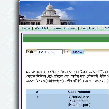
|
|
|
|
Home
Web Mail
Forms Download
E-application
PD
Date :
(০৫ নভেম্বর, ২০২৫খ্রিঃ তারিখ রোজ বুধবার বিকাল ০৩:৩০ মিনিট হই
একত্রে ডিভিশন বেঞ্চে বসিবেন এবং শুনানীর জন্য ফৌজদারী বিব
৬৬৯৫৮/২০২৩ (আংশিকশ্রুত), ফৌজদারী বিবিধ নং ৭৮৮৩/২০২৪ (আং
Sl
Case Number
1
Criminal Misc
42109/2022
(Heard in part)