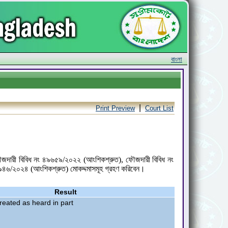
বাংলা
|
Print Preview
Court List
ৌজদারী বিবিধ নং ৪৯৬৫৯/২০২২ (আংশিকশ্রুত), ফৌজদারী বিবিধ নং
৪৬/২০২৪ (আংশিকশ্রুত) মোকদ্দমাসমূহ গ্রহণ করিবেন।
Result
treated as heard in part