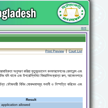
বাংলা
|
Print Preview
Court List
াবাহিকতা অনুসরণ করিয়া মৃত্যুদন্ডাদেশ কনফারমেশনের রেফারেন্স এবং
 যদি থাকে এবং উপরোল্লিখিত বিষয়াদিসংক্রান্ত রুল, আবেদনপত্র
ন্ত ফৌজদারী বিবিধ মোকদ্দমাসমূহ শুনানী ও নিস্পত্তি করিবেন এবং
Result
n application allowed