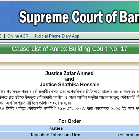
|
|
S
Online ACR
Judicial Phone Diary App
Cause
List of Annex Building Court No. 17
Justice Zafar Ahmed
and
Justice Shathika Hossain
রহণযোগ্য সকল প্রকার ফৌজদারী মোশন এবং অগ্রাধিকার ভিত্তিতে মামলার সন ও নম্বরের ধার
 রায় হইতে উদ্ভুত ফৌজদারী আপীল ও জেল আপীল মঞ্জুরীর আবেদনপত্র; ফৌজদারী বিবিধ
র কোন আংশিকশ্রুত থাকিলে তাহাও গ্রহণ করিবেন।
৩:৪৫ মিনিট পর্যন্ত ফৌজদারী কার্যবিধি ৪৯৮ এবং ৫৬১A ধারা মোতাবেক ২০২৫ ইং সাল পর্য
For Order
Parties
Tapashee Tabassum Urmi
restoratio