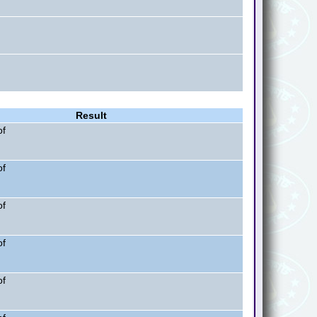
Result
of
of
of
of
of