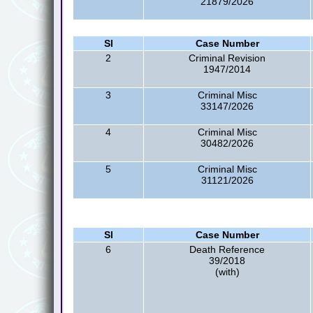
21879/2026
Sl
Case Number
2
Criminal Revision
1947/2014
3
Criminal Misc
33147/2026
4
Criminal Misc
30482/2026
5
Criminal Misc
31121/2026
Sl
Case Number
6
Death Reference
39/2018
(with)