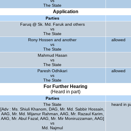
vs
The State
Application
Parties
Faruq @ Sk. Md. Faruk and others
vs
The State
Rony Hossen and another
allowed
vs
The State
Mahmud Hasan
vs
The State
Paresh Odhikari
allowed
vs
The State
For Further Hearing
(Heard in part)
Parties
The State
heard in p
[Adv : Ms. Shiuli Khanom, DAG, Mr. Md. Sabbir Hossain,
AAG, Mr. Md. Mijanur Rahman, AAG, Mr. Razaul Karim,
AAG, Mr. Abul Fazal, AAG, Mr. Mir Moniruzzaman, AAG]
vs
Md. Najmul