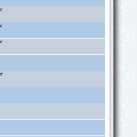
of
of
of
of