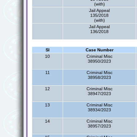
(with)
Jail Appeal
135/2018
(with)
Jail Appeal
136/2018
Sl
Case Number
10
Criminal Misc
38950/2023
11
Criminal Misc
38958/2023
12
Criminal Misc
38947/2023
13
Criminal Misc
38934/2023
14
Criminal Misc
38957/2023