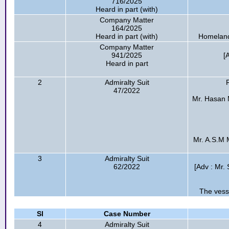
716/2025
Heard in part (with)
Company Matter
164/2025
Heard in part (with)
Homeland
Company Matter
941/2025
[
Heard in part
2
Admiralty Suit
R
47/2022
Mr. Hasan M
Mr. A.S.M M
3
Admiralty Suit
62/2022
[Adv : Mr.
The vess
Sl
Case Number
4
Admiralty Suit