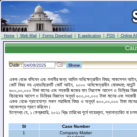
|
|
|
|
|
Home
Web Mail
Forms Download
E-application
PDS
Online A
Cau
Date :
একক বেঞ্চে বসিবেন এবং শুনানীর জন্য আদিম অধিক্ষেত্রাধীন বিষয়; সাকসেশন আইন, ১
কোর্ট বিষয় সহ এ্যাডমিরেলটি কোর্ট আইন, ২০০০ অধিক্ষেত্রাধীন মোকদ্দমা; মার্চেন
৬০০,০০,০০০ টাকা মানের এবং সহকারী জজের মান নিরপেক্ষ আদেশ ও ডিক্রির বিরুদ্
বিচারকের আদেশ ও ডিক্রির বিরুদ্ধে অনূর্ধ্ব ৬০০,০০,০০০ টাকা মানের এবং সহকার
একক বেঞ্চে গ্রহণযোগ্য সকল লয়াজিমা বিষয় ও অনূর্ধ্ব ৬০০,০০,০০০ টাকা মানের 
আবেদপত্র গ্রহণ করিবেন।
উল্লেখ্য যে, ১ ফেব্রুয়ারি, ২০২১ খ্রিঃ তারিখের পূর্বে দায়েরকৃত, স্থানান্তরিত বা চল
Sl
Case Number
1
Company Matter