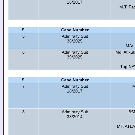
16/2017
M.T. Fa
Sl
Case Number
5
Admiralty Suit
36/2025
M/V 
6
Admiralty Suit
Md. Atikul
39/2025
Tug NA
Sl
Case Number
7
Admiralty Suit
M
18/2017
8
Admiralty Suit
BSR
33/2014
MT. ATLA