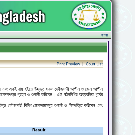
বাংলা
|
Print Preview
Court List
েফারেন্স এবং একই রায় হইতে উদ্ভুত সকল ফৌজদারী আপীল ও জেল আপীল
দনপত্র গ্রহণ ও শুনানী করিবেন। এই গঠনবিধির অব্যবহিত পূর্বের
ন্ত ফৌজদারী বিবিধ মোকদ্দমাসমূহ শুনানী ও নিস্পত্তি করিবেন এবং
Result