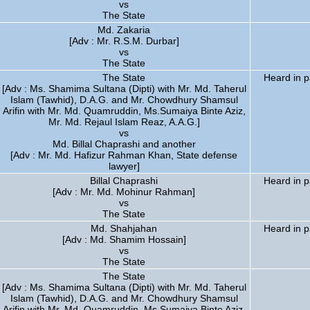
vs
The State
Md. Zakaria
[Adv : Mr. R.S.M. Durbar]
vs
The State
The State
Heard in p
[Adv : Ms. Shamima Sultana (Dipti) with Mr. Md. Taherul
Islam (Tawhid), D.A.G. and Mr. Chowdhury Shamsul
Arifin with Mr. Md. Quamruddin, Ms.Sumaiya Binte Aziz,
Mr. Md. Rejaul Islam Reaz, A.A.G.]
vs
Md. Billal Chaprashi and another
[Adv : Mr. Md. Hafizur Rahman Khan, State defense
lawyer]
Billal Chaprashi
Heard in p
[Adv : Mr. Md. Mohinur Rahman]
vs
The State
Md. Shahjahan
Heard in p
[Adv : Md. Shamim Hossain]
vs
The State
The State
[Adv : Ms. Shamima Sultana (Dipti) with Mr. Md. Taherul
Islam (Tawhid), D.A.G. and Mr. Chowdhury Shamsul
Arifin with Mr. Md. Quamruddin, Ms.Sumaiya Binte Aziz,