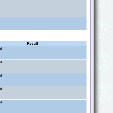
Result
of
of
of
of
of