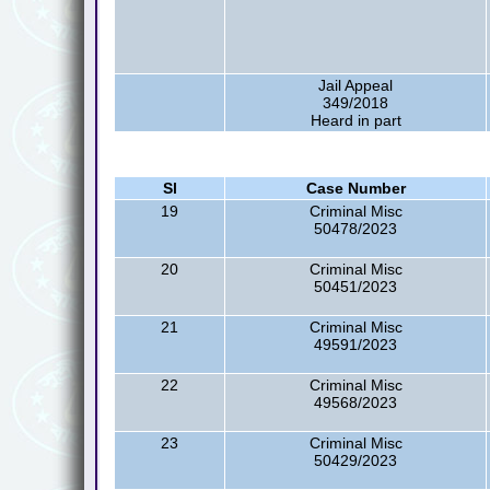
Jail Appeal
349/2018
Heard in part
Sl
Case Number
19
Criminal Misc
50478/2023
20
Criminal Misc
50451/2023
21
Criminal Misc
49591/2023
22
Criminal Misc
49568/2023
23
Criminal Misc
50429/2023