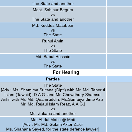
The State and another
Most. Sahinur Begum
vs
The State and another
Md. Kuddus Matabbar
vs
The State
Ruhul Amin
vs
The State
Md. Babul Hossain
vs
The State
For Hearing
Parties
The State
[Adv : Ms. Shamima Sultana (Dipti) with Mr. Md. Taherul
Islam (Tawhid), D.A.G. and Mr. Chowdhury Shamsul
Arifin with Mr. Md. Quamruddin, Ms.Sumaiya Binte Aziz,
Mr. Md. Rejaul Islam Reaz, A.A.G.]
vs
Md. Zakaria and another
Md. Abdul Matin @ Moti
[Adv : Mr. Md. Golam Akter Zakir
Ms. Shahana Sayed, for the state defence lawyer]