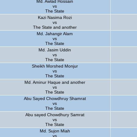
Md. Awlad Hossain
vs
The State
Kazi Nasima Rozi
vs
The State and another
Md. Jahangir Alam
vs
The State
Md. Jasim Uddin
vs
The State
Sheikh Morshed Monjur
vs
The State
Md. Aminur Haque and another
vs
The State
Abu Sayed Chowdhruy Shamrat
vs
The State
Abu sayed Chowdhury Samrat
vs
The State
Md. Sujon Miah
vs