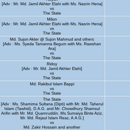
[Adv : Mr. Md. Jamil Akhter Elahi with Ms. Nasrin Hena]
vs
The State
Milon
[Adv : Mr. Md. Jamil Akhter Elahi with Ms. Nasrin Hena]
vs
The State
Md. Sujon Akter @ Sujon Mahmud and others
[Adv : Ms. Syeda Tamanna Begum with Ms. Rawshan
Ara]
vs
The State
Ridoy
[Adv : Mr. Md. Jamil Akhter Elahi]
vs
The State
Md. Rakibul Islam Bappi
vs
The State
The State
[Adv : Ms. Shamima Sultana (Dipti) with Mr. Md. Taherul
Islam (Tawhid), D.A.G. and Mr. Chowdhury Shamsul
Arifin with Mr. Md. Quamruddin, Ms.Sumaiya Binte Aziz,
Mr. Md. Rejaul Islam Reaz, A.A.G.]
vs
Md. Zakir Hossain and another