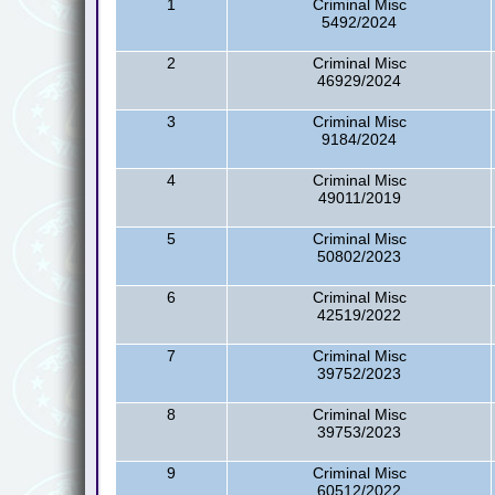
1
Criminal Misc
5492/2024
2
Criminal Misc
46929/2024
3
Criminal Misc
9184/2024
4
Criminal Misc
49011/2019
5
Criminal Misc
50802/2023
6
Criminal Misc
42519/2022
7
Criminal Misc
39752/2023
8
Criminal Misc
39753/2023
9
Criminal Misc
60512/2022