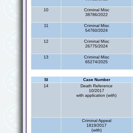
10
Criminal Misc
38786/2022
11
Criminal Misc
54760/2024
12
Criminal Misc
26775/2024
13
Criminal Misc
65274/2025
Sl
Case Number
14
Death Reference
10/2017
with application (with)
Criminal Appeal
1819/2017
(with)