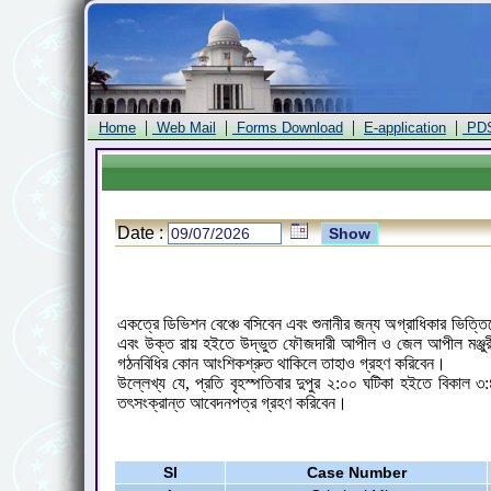
|
|
|
|
Home
Web Mail
Forms Download
E-application
PD
Date :
একত্রে ডিভিশন বেঞ্চে বসিবেন এবং শুনানীর জন্য অগ্রাধিকার ভিত
এবং উক্ত রায় হইতে উদ্ভুত ফৌজদারী আপীল ও জেল আপীল মঞ্জুরীর
গঠনবিধির কোন আংশিকশ্রুত থাকিলে তাহাও গ্রহণ করিবেন।
উল্লেখ্য যে, প্রতি বৃহস্পতিবার দুপুর ২:০০ ঘটিকা হইতে বিকাল 
তৎসংক্রান্ত আবেদনপত্র গ্রহণ করিবেন।
Sl
Case Number