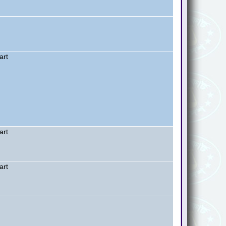
art
art
art