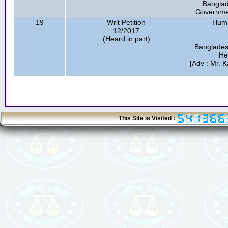
Banglad
Governmen
19
Writ Petition
Huma
12/2017
(Heard in part)
Bangladesh
He
[Adv : Mr. 
This Site is Visited :