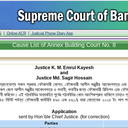
|
|
S
Online ACR
Judicial Phone Diary App
Cause
List of Annex Building Court No. 8
Justice K. M. Emrul Kayesh
and
Justice Md. Sagir Hossain
চে গ্রহণযোগ্য সকল প্রকার ফৌজদারী মোশন; ফৌজদারী আপীল মঞ্জুরীর আবেদনপত্র এবং
ল জেল আপীল মঞ্জুরীর আবেদনপত্র ও শুনানী; শুনানীর জন্য ফৌজদারী রিভিশন এবং ফৌজদার
নানী করিবেন। এই গঠনবিধির অব্যবহিত পূর্বের গঠনবিধির কোন আংশিকশ্রুত থাকিলে তাহাও 
৩:৪৫ মিনিট পর্যন্ত ফৌজদারী কার্যবিধি ৪৯৮ এবং ৫৬১A ধারা মোতাবেক ২০২৫ ইং সাল পর্য
Application
sent by Hon`ble Chief Justice. (for correction)
Parties