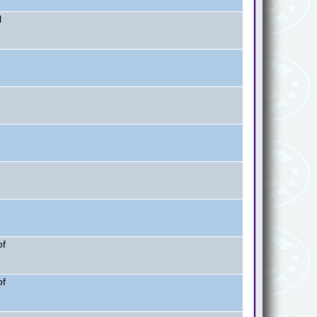
l
of
of