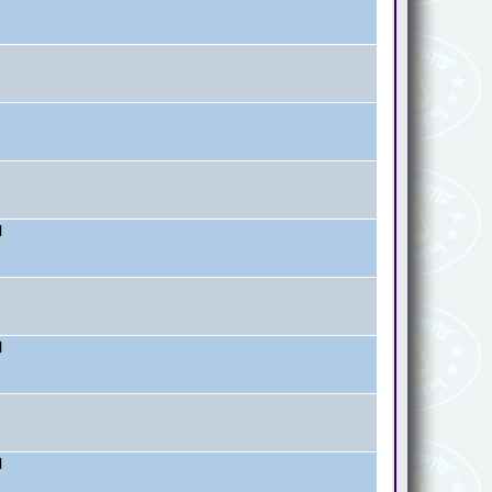
l
l
l