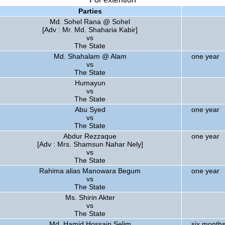
Parties
Md. Sohel Rana @ Sohel
[Adv : Mr. Md. Shaharia Kabir]
vs
The State
Md. Shahalam @ Alam
one year
vs
The State
Humayun
vs
The State
Abu Syed
one year
vs
The State
Abdur Rezzaque
one year
[Adv : Mrs. Shamsun Nahar Nely]
vs
The State
Rahima alias Manowara Begum
one year
vs
The State
Ms. Shirin Akter
vs
The State
Md. Hamid Hossain Selim
six months