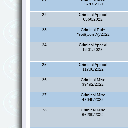
15747/2021
22
Criminal Appeal
6360/2022
23
Criminal Rule
7958(Con-A)/2022
24
Criminal Appeal
8531/2022
25
Criminal Appeal
11796/2022
26
Criminal Misc
39492/2022
27
Criminal Misc
42648/2022
28
Criminal Misc
66260/2022