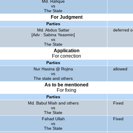
Md. Rafique
vs
The State
For Judgment
Parties
Md. Abdus Sattar
deferred 
[Adv : Sabina Yeasmin]
vs
The State
Application
For correction
Parties
Nur Hasina @ Rojina
allowed
vs
The state and others
As to be mentioned
For fixing
Parties
Md. Babul Miah and others
Fixed
vs
The State
Fahad Ullah
Fixed
vs
The State