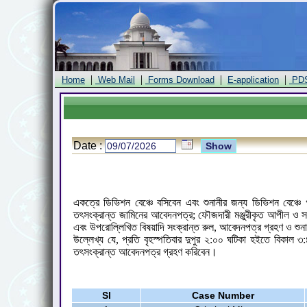
|
|
|
|
Home
Web Mail
Forms Download
E-application
PD
Date :
একত্রে ডিভিশন বেঞ্চে বসিবেন এবং শুনানীর জন্য ডিভিশন বেঞ্
তৎসংক্রান্ত জামিনের আবেদনপত্র; ফৌজদারী মঞ্জুরীকৃত আপীল ও সক
এবং উপরোল্লিখিত বিষয়াদি সংক্রান্ত রুল, আবেদনপত্র গ্রহণ ও শু
উল্লেখ্য যে, প্রতি বৃহস্পতিবার দুপুর ২:০০ ঘটিকা হইতে বিকাল 
তৎসংক্রান্ত আবেদনপত্র গ্রহণ করিবেন।
Sl
Case Number