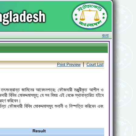
বাংলা
|
Print Preview
Court List
 তৎসংক্রান্ত জামিনের আবেদনপত্র; ফৌজদারী মঞ্জুরীকৃত আপীল ও
ী বিবিধ মোকদ্দমাসমূহ; যে সব বিষয় এই বেঞ্চে স্থানান্তরিত হইবে
গ্রহণ করিবেন।
ন্ত ফৌজদারী বিবিধ মোকদ্দমাসমূহ শুনানী ও নিস্পত্তি করিবেন এবং
Result