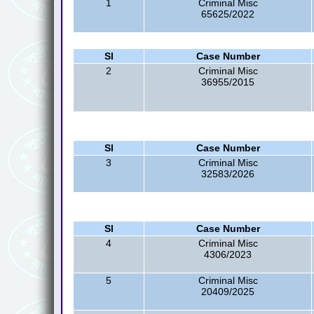
1
Criminal Misc
65625/2022
Sl
Case Number
2
Criminal Misc
36955/2015
Sl
Case Number
3
Criminal Misc
32583/2026
Sl
Case Number
4
Criminal Misc
4306/2023
5
Criminal Misc
20409/2025