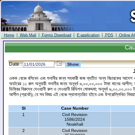
|
|
|
|
|
Home
Web Mail
Forms Download
E-application
PDS
Online A
Ca
Date :
একক বেঞ্চে বসিবেন এবং শুনানীর জন্য সহকারী জজ ব্যতীত অন্য বিচারকের আদেশ ও ড
অর্ডারের ১১ রুল অনুযায়ী শুনানীর জন্য অনূর্ধ্ব ৬,০০,০০,০০০ টাকা মানের আপী
ডিক্রির বিরুদ্ধে দেওয়ানী রুল ও দেওয়ানী রিভিশন মোকদ্দমা; অনূর্ধ্ব ৬,০০,০০,০০
আপীল (প্রবেট); যে সব বিষয় এই বেঞ্চে স্থানান্তরিত হইবে এবং উপরোল্লিখিত বিষয়া
Sl
Case Number
1
Civil Revision
1586/2024
Noakhali
2
Civil Revision