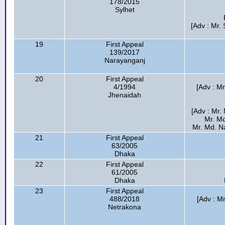
178/2015
Sylhet
[Adv : Mr.
19
First Appeal
139/2017
Narayanganj
20
First Appeal
4/1994
[Adv : M
Jhenaidah
[Adv : Mr.
Mr. Md
Mr. Md. N
21
First Appeal
63/2005
Dhaka
22
First Appeal
61/2005
Dhaka
23
First Appeal
488/2018
[Adv : M
Netrakona