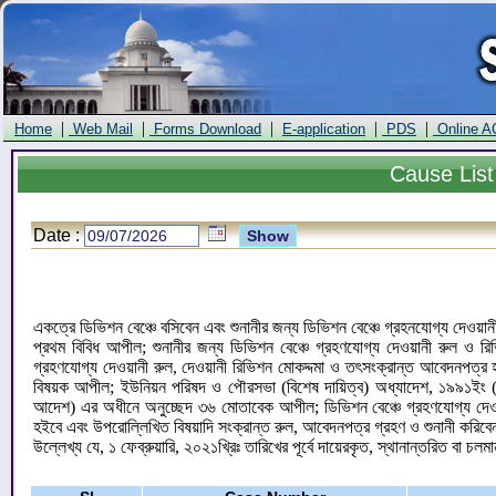
|
|
|
|
|
Home
Web Mail
Forms Download
E-application
PDS
Online A
Cause
List
Date :
একত্রে ডিভিশন বেঞ্চে বসিবেন এবং শুনানীর জন্য ডিভিশন বেঞ্চে গ্রহনযোগ্য দেওয়া
প্রথম বিবিধ আপীল; শুনানীর জন্য ডিভিশন বেঞ্চে গ্রহণযোগ্য দেওয়ানী রুল ও রি
গ্রহণযোগ্য দেওয়ানী রুল, দেওয়ানী রিভিশন মোকদ্দমা ও তৎসংক্রান্ত আবেদনপত
বিষয়ক আপীল; ইউনিয়ন পরিষদ ও পৌরসভা (বিশেষ দায়িত্ব) অধ্যাদেশ, ১৯৯১ইং (অধ্
আদেশ) এর অধীনে অনুচ্ছেদ ৩৬ মোতাবেক আপীল; ডিভিশন বেঞ্চে গ্রহণযোগ্য দেওয়ানী
হইবে এবং উপরোল্লিখিত বিষয়াদি সংক্রান্ত রুল, আবেদনপত্র গ্রহণ ও শুনানী করিব
উল্লেখ্য যে, ১ ফেব্রুয়ারি, ২০২১খ্রিঃ তারিখের পূর্বে দায়েরকৃত, স্থানান্তরিত বা চলম