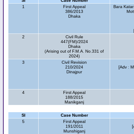
Sl
Case Number
1
First Appeal
Bara Katar
386/2013
Motw
Dhaka
2
Civil Rule
447(FM)/2024
Dhaka
(Arising out of F.M.A. No.331 of
2024)
3
Civil Revision
210/2024
[Adv : M
Dinajpur
4
First Appeal
188/2015
Manikganj
Sl
Case Number
5
First Appeal
191/2011
[
Munshiganj