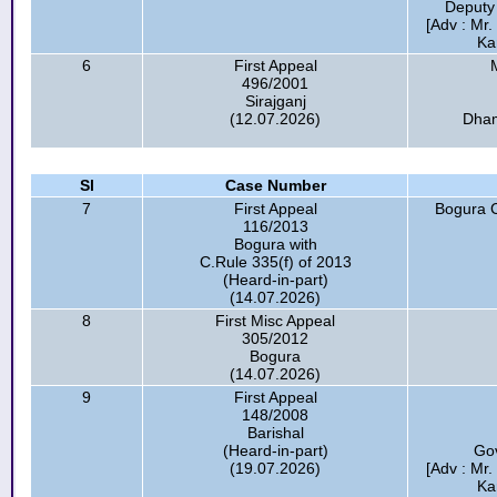
Deputy
[Adv : Mr
Ka
6
First Appeal
496/2001
Sirajganj
(12.07.2026)
Dham
Sl
Case Number
7
First Appeal
Bogura C
116/2013
Bogura with
C.Rule 335(f) of 2013
(Heard-in-part)
(14.07.2026)
8
First Misc Appeal
305/2012
Bogura
(14.07.2026)
9
First Appeal
148/2008
Barishal
(Heard-in-part)
Go
(19.07.2026)
[Adv : Mr
Ka