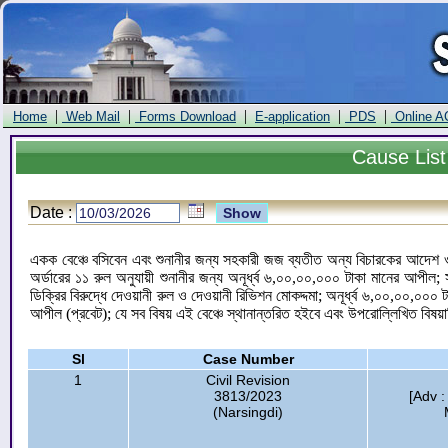
|
|
|
|
|
Home
Web Mail
Forms Download
E-application
PDS
Online A
Cause
List
Date :
একক বেঞ্চে বসিবেন এবং শুনানীর জন্য সহকারী জজ ব্যতীত অন্য বিচারকের আদেশ ও ড
অর্ডারের ১১ রুল অনুযায়ী শুনানীর জন্য অনূর্ধ্ব ৬,০০,০০,০০০ টাকা মানের আপী
ডিক্রির বিরুদ্ধে দেওয়ানী রুল ও দেওয়ানী রিভিশন মোকদ্দমা; অনূর্ধ্ব ৬,০০,০০,০০
আপীল (প্রবেট); যে সব বিষয় এই বেঞ্চে স্থানান্তরিত হইবে এবং উপরোল্লিখিত বিষয়া
Sl
Case Number
1
Civil Revision
3813/2023
[Adv 
(Narsingdi)