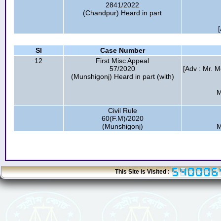
2841/2022
(Chandpur) Heard in part
Sl
Case Number
12
First Misc Appeal
57/2020
[Adv : Mr.
(Munshigonj) Heard in part (with)
M
Civil Rule
60(F.M)/2020
(Munshigonj)
M
This Site is Visited :