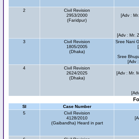
2
Civil Revision
2953/2000
[Adv : Mr
(Faridpur)
[Adv : Mr.
3
Civil Revision
Sree Nani 
1805/2005
(Dhaka)
Sree Bhupa
[Adv 
4
Civil Revision
2624/2025
[Adv : Mr. 
(Dhaka)
[Adv
Fo
Sl
Case Number
5
Civil Revision
4128/2010
[A
(Gaibandha) Heard in part