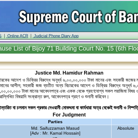
|
|
S
Online ACR
Judicial Phone Diary App
ause
List of Bijoy 71 Building Court No. 15 (6th Flo
Justice Md. Hamidur Rahman
ারকের আদেশ ও ডিক্রির বিরুদ্ধে অনূর্ধ্ব ৬,০০,০০,০০০ টাকা মানের এবং সহকারী জজের মা
াকা মানের আপীল; সহকারী জজ ব্যতীত অন্য বিচারকের আদেশ ও ডিক্রির বিরুদ্ধে অনূর্ধ্
ধ্ব ৬,০০,০০,০০০ টাকা মানের আবেদনপত্র এবং একক বেঞ্চে গ্রহণযোগ্য সকল লয়াজিমা বিষয় 
রোল্লিখিত বিষয়াদি সংক্রান্ত রুল, আবেদনপত্র গ্রহণ ও শুনানী করিবেন।
ানান্তরিত বা চলমান সকল প্রকার দেওয়ানী মোকদ্দমা বা কার্যধারা অত্র বেঞ্চেই শুনানী ও নিষ্প
For Judgment
Parties
Md. Saifuzzaman Masud
Absolute
[Adv : Mr. Kamal Hossain]