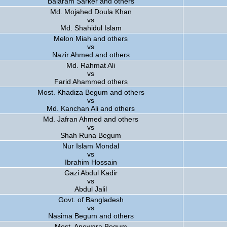
Balaram Sarker and others
Md. Mojahed Doula Khan
vs
Md. Shahidul Islam
Melon Miah and others
vs
Nazir Ahmed and others
Md. Rahmat Ali
vs
Farid Ahammed others
Most. Khadiza Begum and others
vs
Md. Kanchan Ali and others
Md. Jafran Ahmed and others
vs
Shah Runa Begum
Nur Islam Mondal
vs
Ibrahim Hossain
Gazi Abdul Kadir
vs
Abdul Jalil
Govt. of Bangladesh
vs
Nasima Begum and others
Most. Anowara Begum