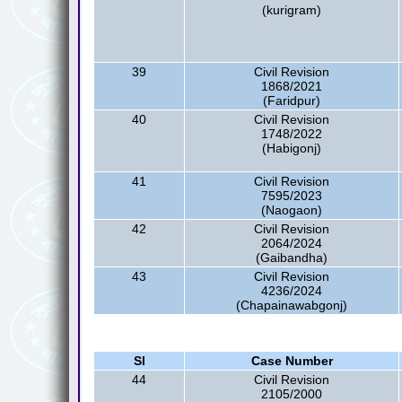
(kurigram)
39
Civil Revision
1868/2021
(Faridpur)
40
Civil Revision
1748/2022
(Habigonj)
41
Civil Revision
7595/2023
(Naogaon)
42
Civil Revision
2064/2024
(Gaibandha)
43
Civil Revision
4236/2024
(Chapainawabgonj)
Sl
Case Number
44
Civil Revision
2105/2000