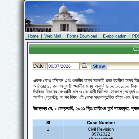
|
|
|
|
Home
Web Mail
Forms Download
E-application
PD
C
Date :
একক বেঞ্চে বসিবেন এবং শুনানীর জন্য সহকারী জজ ব্যতীত অন্য বিচ
অর্ডারের ১১ রুল অনুযায়ী শুনানীর জন্য অনূর্ধ্ব ৬,০০,০০,০০০ ট
ডিক্রির বিরুদ্ধে দেওয়ানী রুল ও দেওয়ানী রিভিশন মোকদ্দমা; অনূর্
আপীল (প্রবেট); যে সব বিষয় এই বেঞ্চে স্থানান্তরিত হইবে এবং উপ
উল্লেখ্য যে, ১ ফেব্রুয়ারি, ২০২১ খ্রিঃ তারিখের পূর্বে দায়েরকৃত, স্থ
Sl
Case Number
1
Civil Revision
897/2022