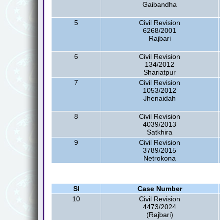
Gaibandha
5
Civil Revision
6268/2001
Rajbari
6
Civil Revision
134/2012
Shariatpur
7
Civil Revision
1053/2012
Jhenaidah
8
Civil Revision
4039/2013
Satkhira
9
Civil Revision
3789/2015
Netrokona
Sl
Case Number
10
Civil Revision
4473/2024
(Rajbari)