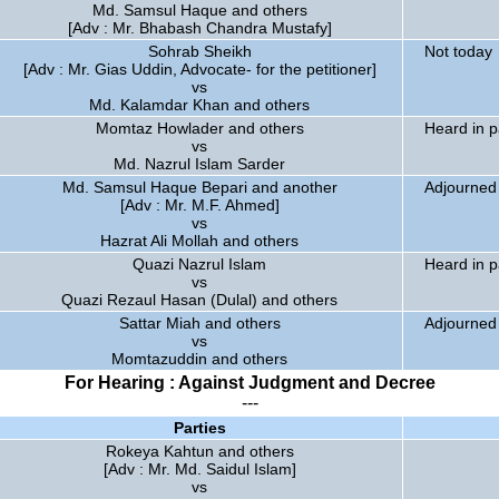
Md. Samsul Haque and others
[Adv : Mr. Bhabash Chandra Mustafy]
Sohrab Sheikh
Not today
[Adv : Mr. Gias Uddin, Advocate- for the petitioner]
vs
Md. Kalamdar Khan and others
Momtaz Howlader and others
Heard in p
vs
Md. Nazrul Islam Sarder
Md. Samsul Haque Bepari and another
Adjourned 
[Adv : Mr. M.F. Ahmed]
vs
Hazrat Ali Mollah and others
Quazi Nazrul Islam
Heard in p
vs
Quazi Rezaul Hasan (Dulal) and others
Sattar Miah and others
Adjourned 
vs
Momtazuddin and others
For Hearing : Against Judgment and Decree
---
Parties
Rokeya Kahtun and others
[Adv : Mr. Md. Saidul Islam]
vs