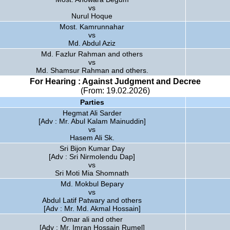
vs
Nurul Hoque
Most. Kamrunnahar
vs
Md. Abdul Aziz
Md. Fazlur Rahman and others
vs
Md. Shamsur Rahman and others.
For Hearing : Against Judgment and Decree
(From: 19.02.2026)
Parties
Hegmat Ali Sarder
[Adv : Mr. Abul Kalam Mainuddin]
vs
Hasem Ali Sk.
Sri Bijon Kumar Day
[Adv : Sri Nirmolendu Dap]
vs
Sri Moti Mia Shomnath
Md. Mokbul Bepary
vs
Abdul Latif Patwary and others
[Adv : Mr. Md. Akmal Hossain]
Omar ali and other
[Adv : Mr. Imran Hossain Rumel]