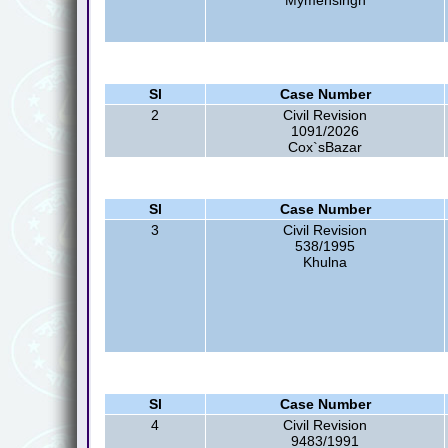
Mymensingh
Sl
Case Number
2
Civil Revision
1091/2026
Cox`sBazar
Sl
Case Number
3
Civil Revision
538/1995
Khulna
Sl
Case Number
4
Civil Revision
9483/1991