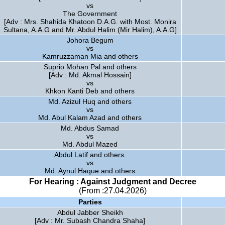
vs
The Government
[Adv : Mrs. Shahida Khatoon D.A.G. with Most. Monira
Sultana, A.A.G and Mr. Abdul Halim (Mir Halim), A.A.G]
Johora Begum
vs
Kamruzzaman Mia and others
Suprio Mohan Pal and others
[Adv : Md. Akmal Hossain]
vs
Khkon Kanti Deb and others
Md. Azizul Huq and others
vs
Md. Abul Kalam Azad and others
Md. Abdus Samad
vs
Md. Abdul Mazed
Abdul Latif and others.
vs
Md. Aynul Haque and others
For Hearing : Against Judgment and Decree
(From :27.04.2026)
Parties
Abdul Jabber Sheikh
[Adv : Mr. Subash Chandra Shaha]