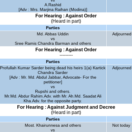
vs
A.Rashid
[Adv : Mrs. Marjina Raihan (Modina)]
For Hearing : Against Order
(Heard in part)
Parties
Md. Abbas Uddin
Adjourned 
vs
Sree Ramis Chandra Barman and others
For Hearing : Against Order
---------
Parties
Profullah Kumar Sarder being dead his heirs 1(a) Kartick
Adjourned 
Chandra Sarder
[Adv : Mr. Md. Abdul Jabbar, Advocate- For the
petitioner]
vs
Rupshi and others.
Mr.Md. Abdur Rahim.Adv. with Mr. Ah.Md. Saadat Ali
Kha.Adv. for the opposite party.
For Hearing : Against Judgment and Decree
(Heard in part)
Parties
Most. Khairunnesa and others
Not today
vs