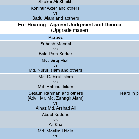
Shukur Ali Sheikh
Kohinur Akter and others.
vs
Badul Alam and aothers
For Hearing : Against Judgment and Decree
(Upgrade matter)
Parties
Subash Mondal
vs
Bala Ram Sarker
Md. Siraj Miah
vs
Md. Nurul Islam and others
Md. Dabirul Islam
vs
Md. Habibul Islam
Setaun Rahman and others
Heard in p
[Adv : Mr. Md. Zahngir Alam]
vs
Alhaz Md. Arshad Ali
Abdul Kuddus
vs
Ali Kha
Md. Moslim Uddin
vs