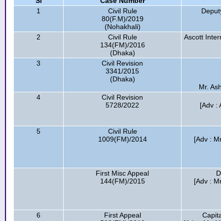
Sl
Case Number
1
Civil Rule
Deput
80(F.M)/2019
(Nohakhali)
2
Civil Rule
Ascott Inte
134(FM)/2016
(Dhaka)
3
Civil Revision
3341/2015
(Dhaka)
Mr. Ash
4
Civil Revision
5728/2022
[Adv : 
5
Civil Rule
1009(FM)/2014
[Adv : M
First Misc Appeal
D
144(FM)/2015
[Adv : M
6
First Appeal
Capit