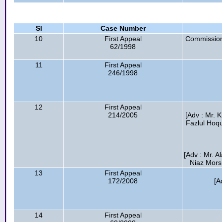
Sl
Case Number
10
First Appeal
Commission
62/1998
11
First Appeal
246/1998
12
First Appeal
214/2005
[Adv : Mr.
Fazlul Hoqu
[Adv : Mr. A
Niaz Morsh
13
First Appeal
172/2008
[A
14
First Appeal