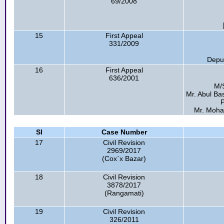
69/2008
15
First Appeal
331/2009
Depu
16
First Appeal
636/2001
M/
Mr. Abul Ba
P
Mr. Moham
Sl
Case Number
17
Civil Revision
2969/2017
(Cox`x Bazar)
18
Civil Revision
3878/2017
(Rangamati)
19
Civil Revision
326/2011