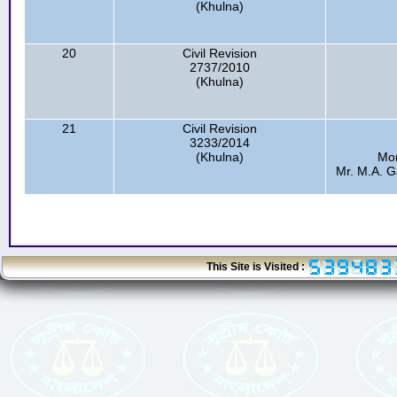
(Khulna)
20
Civil Revision
2737/2010
(Khulna)
21
Civil Revision
3233/2014
(Khulna)
Mon
Mr. M.A. G
This Site is Visited :