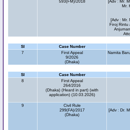
593(FM)/2018
[Adv : Mr. 
Mr.
[Adv : Mr.
Firoj Rint
Anjuman 
Att
Sl
Case Number
7
First Appeal
Namita Baru
9/2026
(Dhaka)
Sl
Case Number
8
First Appeal
264/2016
(Dhaka) (Heard in part) (with
application) (10.03.2026)
9
Civil Rule
299(FA)/2017
[Adv : Dr. 
(Dhaka)